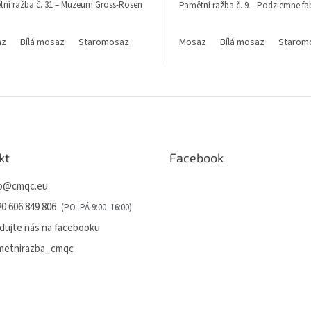
ní ražba č. 31 – Muzeum Gross-Rosen
Pamětní ražba č. 9 – Podziemne fabr
az
Bílá mosaz
Staromosaz
Mosaz
Bílá mosaz
Starom
O
v
l
á
d
a
kt
Facebook
c
í
o
@
cmqc.eu
p
r
0 606 849 806
v
k
dujte nás na facebooku
y
metnirazba_cmqc
v
ý
p
i
s