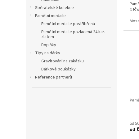
Pamět
Sběratelské kolekce
Osówk
Pamětní medaile
Mos
Pamětní medaile postříbřená
Pamětní medaile pozlacená 24 kar.
zlatem
Doplňky
Tipy na dárky
Gravírování na zakázku
Dárkové poukázky
Reference partnerů
od 5
6
od