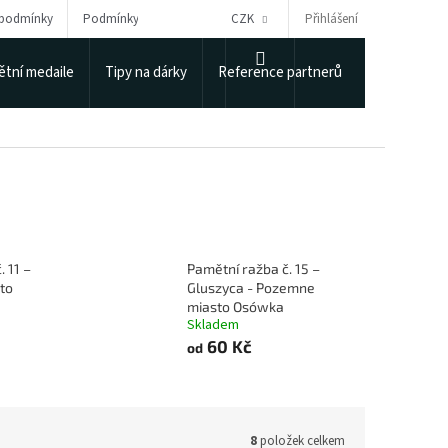
Přihlášení
 podmínky
Podmínky ochrany osobních údajů
CZK
Puncovní úřad
NÁKUPNÍ
tní medaile
Tipy na dárky
Reference partnerů
KOŠÍK
 11 –
Pamětní ražba č. 15 –
to
Gluszyca - Pozemne
miasto Osówka
Skladem
60 Kč
od
8
položek celkem