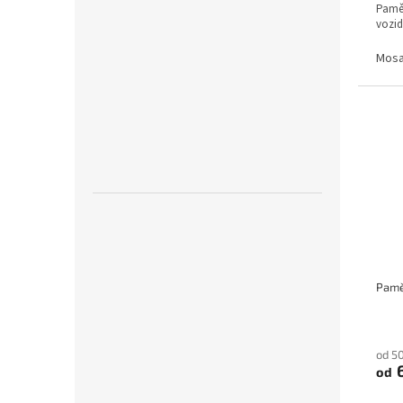
Pamět
vozide
Mos
od 5
6
od