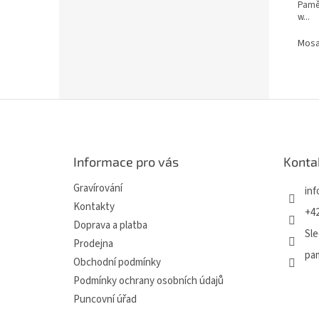
Pamět
w...
Mos
Z
á
p
a
Informace pro vás
Konta
t
í
Gravírování
inf
Kontakty
+42
Doprava a platba
Sle
Prodejna
pa
Obchodní podmínky
Podmínky ochrany osobních údajů
Puncovní úřad