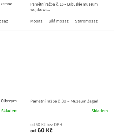
Pozemne
Pamětní ražba č. 16 – Lubuskie muzeum
wojskowe...
osaz
Mosaz
Bílá mosaz
Staromosaz
m Olbrzym
Pamětní ražba č. 30 – Muzeum Żagań
Skladem
Skladem
od 50 Kč bez DPH
60 Kč
od