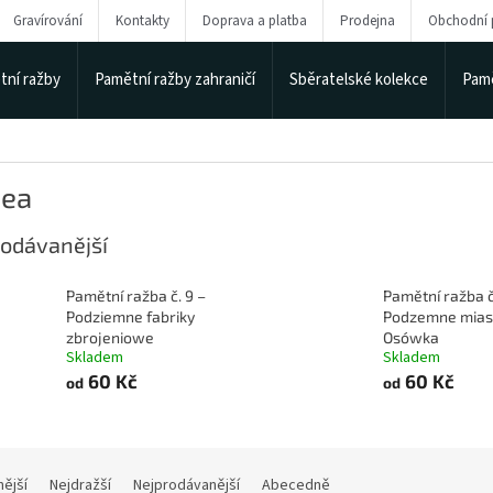
Gravírování
Kontakty
Doprava a platba
Prodejna
Obchodní
tní ražby
Pamětní ražby zahraničí
Sběratelské kolekce
Pamě
ea
odávanější
Pamětní ražba č. 9 –
Pamětní ražba č.
Podziemne fabriky
Podzemne mias
zbrojeniowe
Osówka
Skladem
Skladem
60 Kč
60 Kč
od
od
nější
Nejdražší
Nejprodávanější
Abecedně