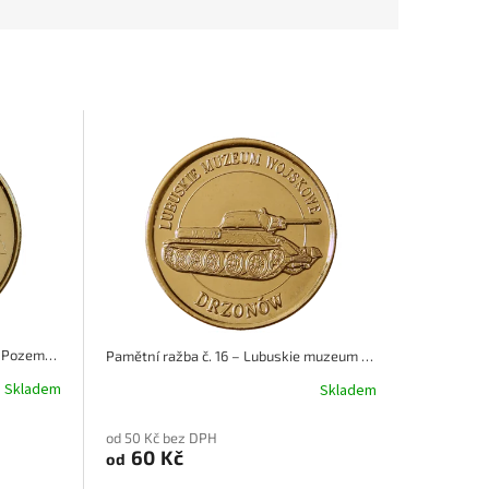
Pamětní ražba č. 15 – Gluszyca - Pozemne miasto Osówka
Pamětní ražba č. 16 – Lubuskie muzeum wojskowe Drzonów
Skladem
Skladem
od 50 Kč bez DPH
60 Kč
od