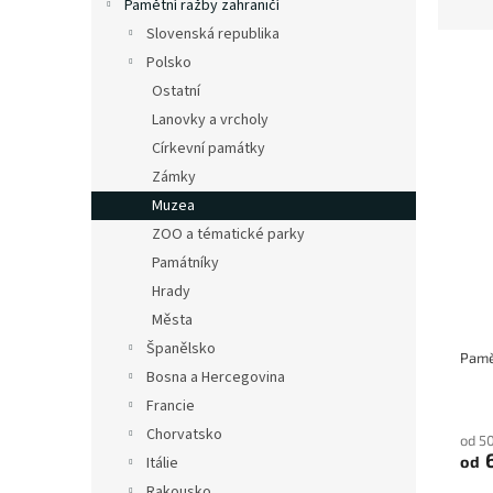
Pamětní ražby zahraničí
z
Slovenská republika
e
n
Polsko
í
Ostatní
p
Lanovky a vrcholy
V
r
ý
Církevní památky
o
p
Zámky
d
i
Muzea
u
s
k
ZOO a tématické parky
p
t
Památníky
r
ů
o
Hrady
d
Města
u
Španělsko
k
Bosna a Hercegovina
t
Francie
ů
Chorvatsko
od 5
6
od
Itálie
Rakousko