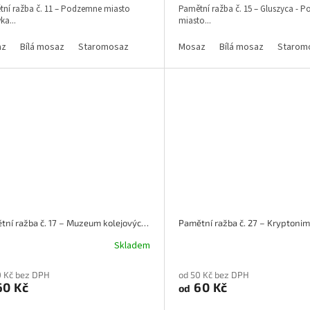
ní ražba č. 11 – Podzemne miasto
Pamětní ražba č. 15 – Gluszyca - 
a...
miasto...
az
Bílá mosaz
Staromosaz
Mosaz
Bílá mosaz
Starom
Pamětní ražba č. 17 – Muzeum kolejových vozidel - Jaworzyna Śląska
Pamětní ražba č. 27 – Kryptoni
Skladem
0 Kč bez DPH
od 50 Kč bez DPH
0 Kč
60 Kč
od