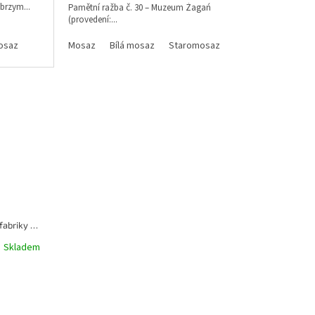
brzym...
Pamětní ražba č. 30 – Muzeum Żagań
(provedení:...
osaz
Mosaz
Bílá mosaz
Staromosaz
Pamětní ražba č. 9 – Podziemne fabriky zbrojeniowe
Skladem