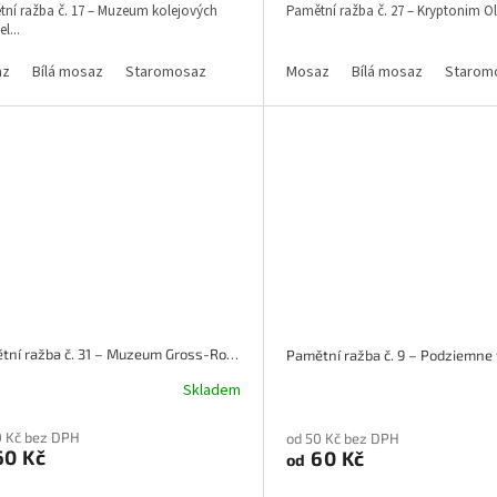
ní ražba č. 17 – Muzeum kolejových
Pamětní ražba č. 27 – Kryptonim Ol
l...
az
Bílá mosaz
Staromosaz
Mosaz
Bílá mosaz
Starom
Pamětní ražba č. 31 – Muzeum Gross-Rosen w Rogoznicy
Skladem
0 Kč bez DPH
od 50 Kč bez DPH
0 Kč
60 Kč
od