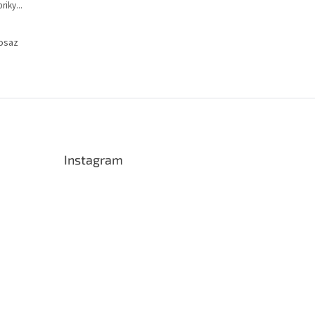
iky...
osaz
Instagram