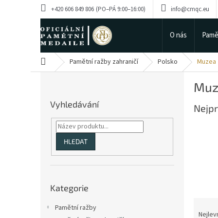
Přejít
+420 606 849 806
info@cmqc.eu
na
obsah
O nás
Pamě
Domů
Pamětní ražby zahraničí
Polsko
Muzea
P
Muz
o
s
Vyhledávání
Nejpr
t
r
a
n
HLEDAT
n
í
p
Přeskočit
a
Kategorie
kategorie
n
Ř
e
Pamětní ražby
a
Nejlev
l