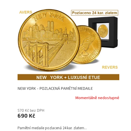
p
V
r
ý
o
p
d
i
u
s
k
p
t
r
ů
o
d
u
k
t
ů
NEW YORK - POZLACENÁ PAMĚTNÍ MEDAILE
Momentálně nedostupné
Průměrné
hodnocení
produktu
570 Kč bez DPH
je
690 Kč
3,7
z
Pamětní medaile pozlacená 24 kar. zlatem...