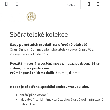
Přejít
CZK
na
obsah
NÁKUPNÍ
KOŠÍK
Sběratelské kolekce
Sady pamětních medailí na dřevěné plaketě
Originální pamětní medaile - sběratelský suvenýr pro Vás.
Krásný dárek od 9 do 99 let.
Použité materiály:
Leštěná mosaz,
mosaz pozlacená 24 kar.
zlatem, mosaz postříbřená.
Průměr pamětních medailí:
Ø 30 mm, tl. 2 mm
Mosaz je ošetřena speciální tenkou vrstvou laku.
chrání před oxidací
lak vytváří tenký film, který zachovává původní přirozený
vzhled kovu.