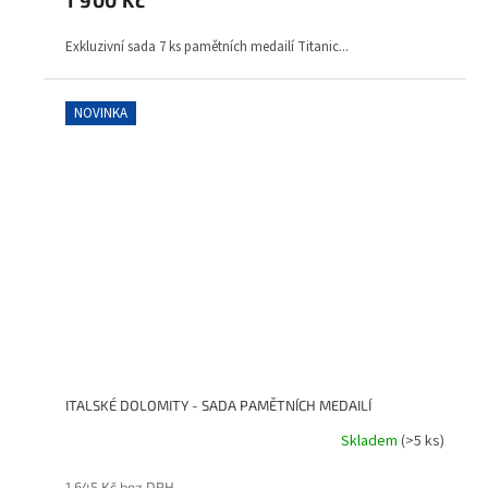
Exkluzivní sada 7 ks pamětních medailí Titanic...
NOVINKA
ITALSKÉ DOLOMITY - SADA PAMĚTNÍCH MEDAILÍ
Skladem
(>5 ks)
1 645 Kč bez DPH