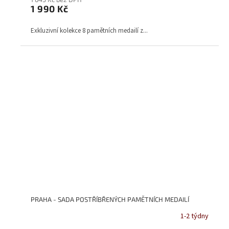
1 990 Kč
Exkluzivní kolekce 8 pamětních medailí z...
PRAHA - SADA POSTŘÍBŘENÝCH PAMĚTNÍCH MEDAILÍ
1-2 týdny
Průměrné
hodnocení