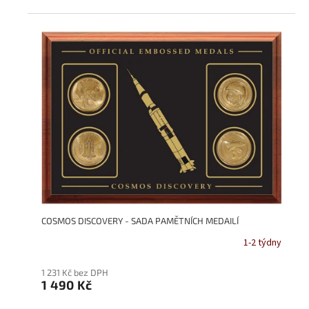
5
hvězdiček.
COSMOS DISCOVERY - SADA PAMĚTNÍCH MEDAILÍ
1-2 týdny
1 231 Kč bez DPH
1 490 Kč