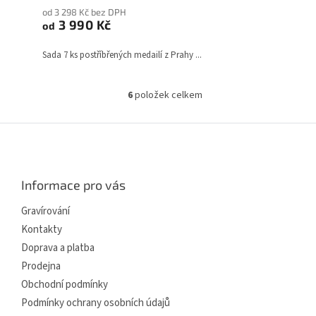
produktu
od 3 298 Kč bez DPH
je
3 990 Kč
od
5,0
z
Sada 7 ks postříbřených medailí z Prahy ...
5
hvězdiček.
6
položek celkem
O
v
l
Z
á
á
d
p
a
a
c
Informace pro vás
t
í
í
p
Gravírování
r
Kontakty
v
Doprava a platba
k
y
Prodejna
v
Obchodní podmínky
ý
p
Podmínky ochrany osobních údajů
i