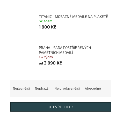
TITANIC - MOSAZNÉ MEDAILE NA PLAKETĚ
Skladem
1 900 Kč
PRAHA - SADA POSTŘÍBŘENÝCH
PAMĚTNÍCH MEDAILÍ
1-2 týdny
3 990 Kč
od
Ř
a
Nejlevnější
Nejdražší
Nejprodávanější
Abecedně
z
e
n
OTEVŘÍT FILTR
í