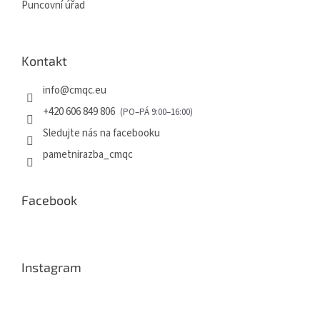
Puncovní úřad
s
u
Kontakt
info
@
cmqc.eu
+420 606 849 806
Sledujte nás na facebooku
pametnirazba_cmqc
Facebook
Instagram