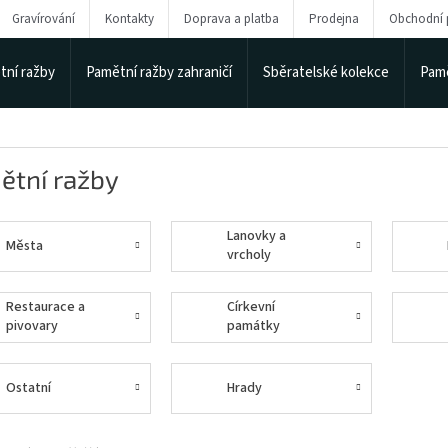
Gravírování
Kontakty
Doprava a platba
Prodejna
Obchodní
tní ražby
Pamětní ražby zahraničí
Sběratelské kolekce
Pamě
ětní ražby
Lanovky a
Města
vrcholy
Restaurace a
Církevní
pivovary
památky
Ostatní
Hrady