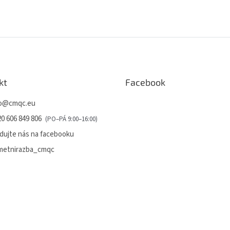
í
p
r
v
k
y
v
ý
kt
Facebook
p
i
o
@
cmqc.eu
s
u
0 606 849 806
dujte nás na facebooku
metnirazba_cmqc