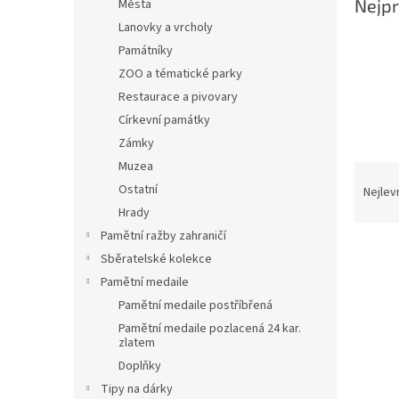
Nejpr
Města
Lanovky a vrcholy
Památníky
ZOO a tématické parky
Restaurace a pivovary
Církevní památky
Zámky
Muzea
Ř
a
Ostatní
Nejlev
z
Hrady
e
Pamětní ražby zahraničí
n
Sběratelské kolekce
í
Pamětní medaile
p
V
Pamětní medaile postříbřená
r
ý
o
Pamětní medaile pozlacená 24 kar.
p
zlatem
d
i
u
Doplňky
s
k
Tipy na dárky
p