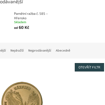
odávanější
Pamětní ražba č. 585 –
Hřensko
Skladem
60 Kč
od
nější
Nejdražší
Nejprodávanější
Abecedně
OTEVŘÍT FILTR