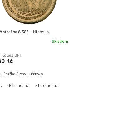
tní ražba č. 585 – Hřensko
Skladem
0 Kč bez DPH
0 Kč
ní ražba č. 585 – Hřensko
az
Bílá mosaz
Staromosaz
O
v
l
á
d
a
c