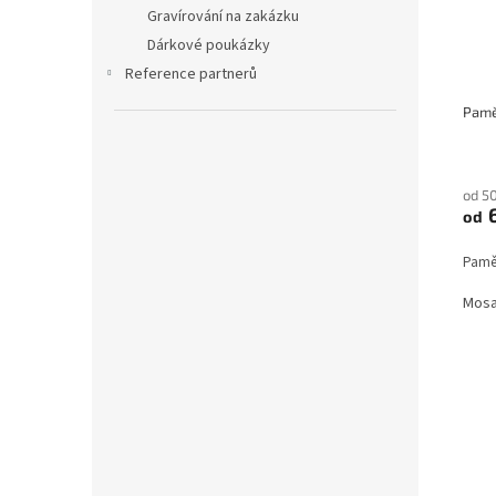
t
Gravírování na zakázku
r
ů
o
Dárkové poukázky
d
Reference partnerů
u
Pamě
k
t
ů
od 5
6
od
Pamět
Mos