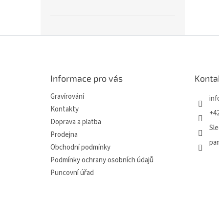
Z
á
p
a
Informace pro vás
Konta
t
í
Gravírování
inf
Kontakty
+42
Doprava a platba
Sle
Prodejna
pa
Obchodní podmínky
Podmínky ochrany osobních údajů
Puncovní úřad