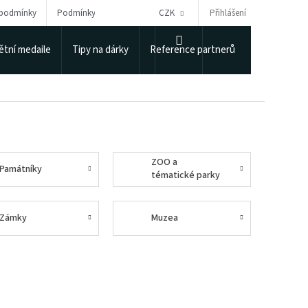
Přihlášení
 podmínky
Podmínky ochrany osobních údajů
CZK
Puncovní úřad
NÁKUPNÍ
tní medaile
Tipy na dárky
Reference partnerů
KOŠÍK
ZOO a
Památníky
tématické parky
Zámky
Muzea