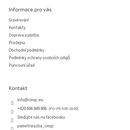
a
Informace pro vás
t
í
Gravírování
Kontakty
Doprava a platba
Prodejna
Obchodní podmínky
Podmínky ochrany osobních údajů
Puncovní úřad
Kontakt
info
@
cmqc.eu
+420 606 849 806
Sledujte nás na facebooku
pametnirazba_cmqc