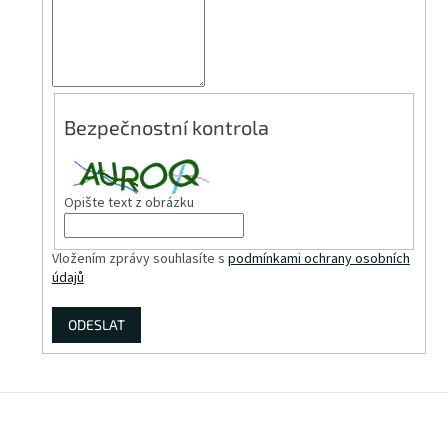
Bezpečnostní kontrola
Opište text z obrázku
Vložením zprávy souhlasíte s
podmínkami ochrany osobních
údajů
ODESLAT
Z
á
p