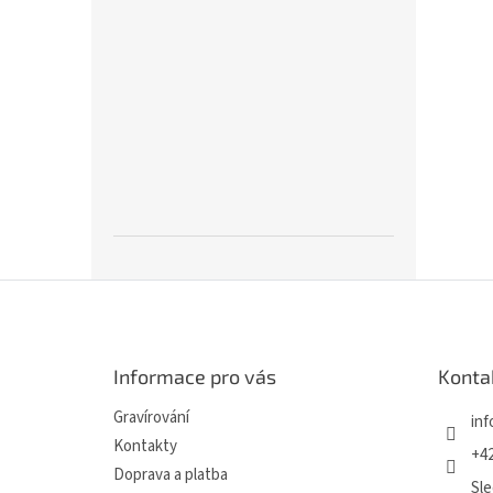
Z
á
p
a
Informace pro vás
Konta
t
í
Gravírování
inf
Kontakty
+42
Doprava a platba
Sle