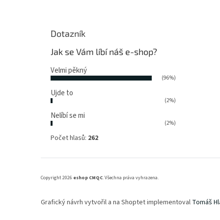
Dotazník
Jak se Vám líbí náš e-shop?
Velmi pěkný
(96%)
Ujde to
(2%)
Nelíbí se mi
(2%)
Počet hlasů:
262
Copyright 2026
eshop CMQC
. Všechna práva vyhrazena.
Grafický návrh vytvořil a na Shoptet implementoval
Tomáš Hl