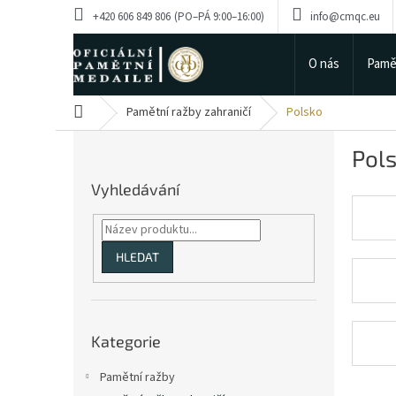
Přejít
+420 606 849 806
info@cmqc.eu
na
obsah
O nás
Pamě
Domů
Pamětní ražby zahraničí
Polsko
P
Pol
o
s
Vyhledávání
t
r
a
n
HLEDAT
n
í
p
Přeskočit
a
Kategorie
kategorie
n
e
Pamětní ražby
l