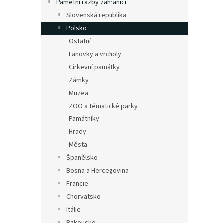
Pamětní ražby zahraničí
Slovenská republika
Polsko
Ostatní
Lanovky a vrcholy
Církevní památky
Zámky
Muzea
ZOO a tématické parky
Památníky
Hrady
Města
Španělsko
Bosna a Hercegovina
Francie
Chorvatsko
Itálie
Rakousko