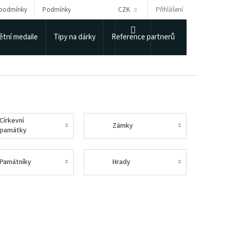
Přihlášení
 podmínky
Podmínky ochrany osobních údajů
CZK
Puncovní úřad
NÁKUPNÍ
tní medaile
Tipy na dárky
Reference partnerů
KOŠÍK
Církevní
Zámky
památky
Památníky
Hrady