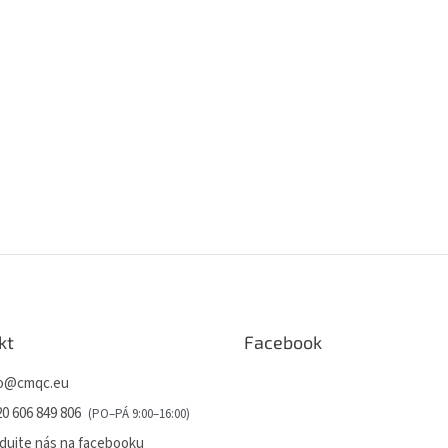
kt
Facebook
o
@
cmqc.eu
0 606 849 806
dujte nás na facebooku