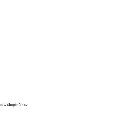
ad
&
Shopteťák.cz