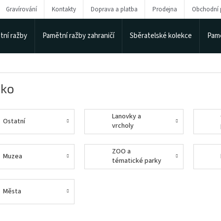
Gravírování
Kontakty
Doprava a platba
Prodejna
Obchodní
tní ražby
Pamětní ražby zahraničí
Sběratelské kolekce
Pamě
sko
Lanovky a
Ostatní
vrcholy
ZOO a
Muzea
tématické parky
Města