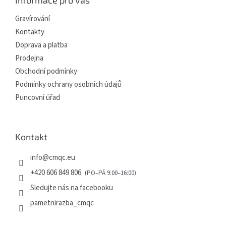
t
í
í
p
Gravírování
r
Kontakty
v
Doprava a platba
k
y
Prodejna
v
Obchodní podmínky
ý
p
Podmínky ochrany osobních údajů
i
Puncovní úřad
s
u
Kontakt
info
@
cmqc.eu
+420 606 849 806
Sledujte nás na facebooku
pametnirazba_cmqc