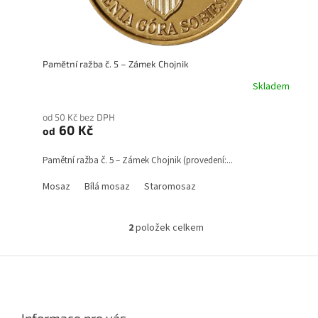
Pamětní ražba č. 5 – Zámek Chojnik
Skladem
od 50 Kč bez DPH
60 Kč
od
Pamětní ražba č. 5 – Zámek Chojnik (provedení:...
Mosaz
Bílá mosaz
Staromosaz
2
položek celkem
O
v
l
Z
á
á
d
p
a
a
c
Informace pro vás