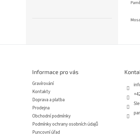
Pamět
Mos
Z
á
p
a
Informace pro vás
Konta
t
í
Gravírování
inf
Kontakty
+42
Doprava a platba
Sle
Prodejna
pa
Obchodní podmínky
Podmínky ochrany osobních údajů
Puncovní úřad