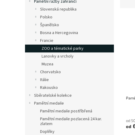
Pamětní ražby zahraničí
z
Slovenská republika
e
n
Polsko
í
Španělsko
p
Bosna a Hercegovina
V
r
ý
Francie
o
p
ZOO a tématické parky
d
i
Lanovky a vrcholy
u
s
k
Muzea
p
t
Chorvatsko
r
ů
o
Itálie
d
Rakousko
u
Sběratelské kolekce
k
Pamětní medaile
t
Pamětní medaile postříbřená
ů
Pamětní medaile pozlacená 24 kar.
od 5
zlatem
6
od
Doplňky