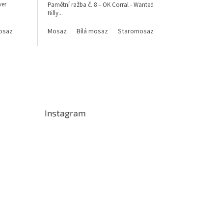
ver
Pamětní ražba č. 8 – OK Corral - Wanted
Billy...
osaz
Mosaz
Bílá mosaz
Staromosaz
Instagram