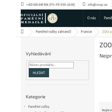
Přejít
+420 606 849 806
info@cmqc.eu
na
obsah
O nás
Pamě
Domů
Pamětní ražby zahraničí
Francie
ZOO a 
P
ZOO
o
s
Vyhledávání
Nejpr
t
r
a
n
HLEDAT
n
í
p
Přeskočit
a
Kategorie
kategorie
n
Ř
e
Pamětní ražby
a
Nejlev
l