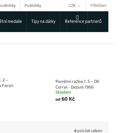
Přihlášení
 podmínky
Podmínky ochrany osobních údajů
CZK
Puncovní úřad
NÁKUPNÍ
tní medaile
Tipy na dárky
Reference partnerů
KOŠÍK
. 2 –
Pamětní ražba č. 5 – OK
u Faron
Corral - Depuis 1966
Skladem
60 Kč
od
6
položek celkem