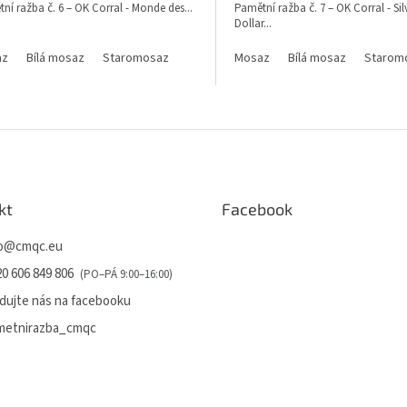
ní ražba č. 6 – OK Corral - Monde des...
Pamětní ražba č. 7 – OK Corral - Sil
Dollar...
az
Bílá mosaz
Staromosaz
Mosaz
Bílá mosaz
Starom
O
v
l
á
d
a
kt
Facebook
c
í
o
@
cmqc.eu
p
r
0 606 849 806
v
k
dujte nás na facebooku
y
metnirazba_cmqc
v
ý
p
i
s