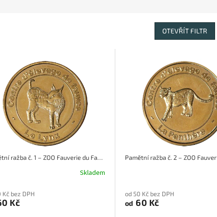
OTEVŘÍT FILTR
Pamětní ražba č. 1 – ZOO Fauverie du Faron - Le Lynx
Skladem
0 Kč bez DPH
od 50 Kč bez DPH
0 Kč
60 Kč
od