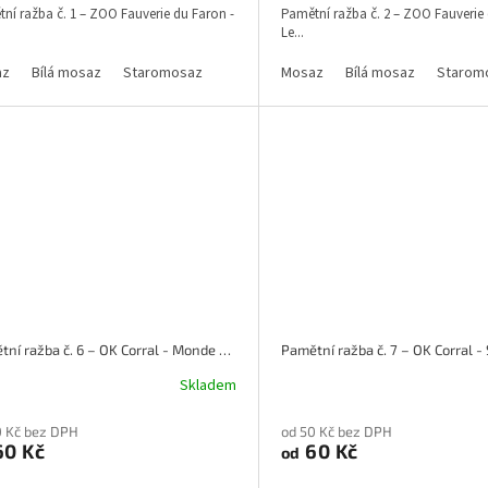
ní ražba č. 1 – ZOO Fauverie du Faron -
Pamětní ražba č. 2 – ZOO Fauverie 
Le...
az
Bílá mosaz
Staromosaz
Mosaz
Bílá mosaz
Starom
Pamětní ražba č. 6 – OK Corral - Monde des tipis
Skladem
0 Kč bez DPH
od 50 Kč bez DPH
0 Kč
60 Kč
od