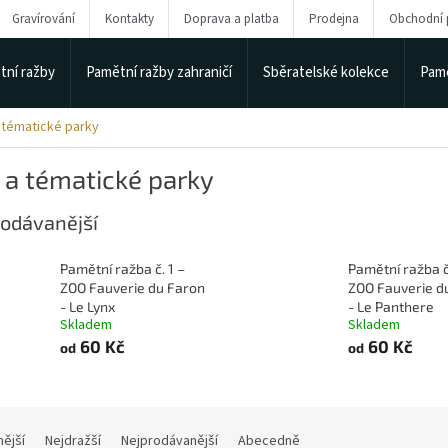
Gravírování
Kontakty
Doprava a platba
Prodejna
Obchodní
tní ražby
Pamětní ražby zahraničí
Sběratelské kolekce
Pamě
tématické parky
 a tématické parky
odávanější
Pamětní ražba č. 1 –
Pamětní ražba č
ZOO Fauverie du Faron
ZOO Fauverie d
- Le Lynx
- Le Panthere
Skladem
Skladem
60 Kč
60 Kč
od
od
nější
Nejdražší
Nejprodávanější
Abecedně