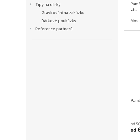
Pamět
Tipy na dárky
Le...
Gravírování na zakázku
Mos
Dárkové poukázky
Reference partnerů
od 5
6
od