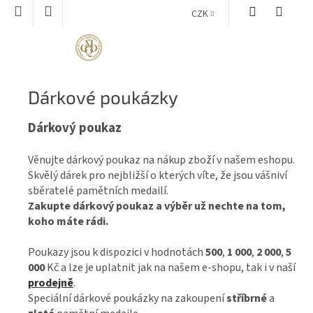
Přejít
CZK
na
obsah
NÁKUPNÍ
KOŠÍK
Dárkové poukázky
Dárkový poukaz
Věnujte dárkový poukaz na nákup zboží v našem eshopu.
Skvělý dárek pro nejbližší o kterých víte, že jsou vášniví
sběratelé pamětních medailí.
Zakupte dárkový poukaz a výběr už nechte na tom,
koho máte rádi.
Poukazy jsou k dispozici v hodnotách
500
,
1 000
,
2 000
,
5
000
Kč a lze je uplatnit jak na našem e-shopu, tak i v naší
prodejně
.
Speciální dárkové poukázky na zakoupení
stříbrné
a