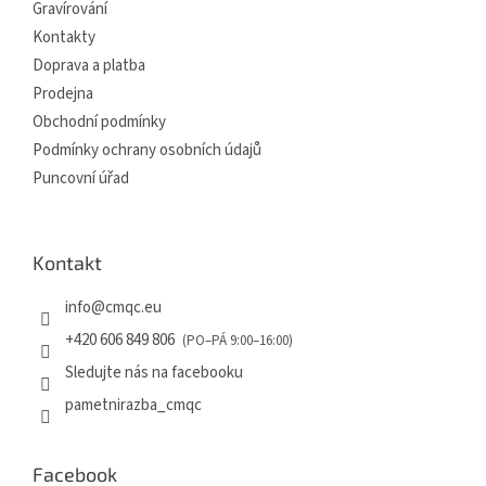
í
p
Gravírování
r
Kontakty
v
Doprava a platba
k
y
Prodejna
v
Obchodní podmínky
ý
p
Podmínky ochrany osobních údajů
i
Puncovní úřad
s
u
Kontakt
info
@
cmqc.eu
+420 606 849 806
Sledujte nás na facebooku
pametnirazba_cmqc
Facebook