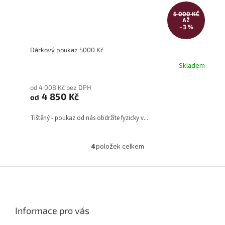
5 000 KČ
AŽ
–3 %
Dárkový poukaz 5000 Kč
Skladem
od 4 008 Kč bez DPH
4 850 Kč
od
Tištěný - poukaz od nás obdržíte fyzicky v...
4
položek celkem
O
v
l
Z
á
á
d
p
a
a
c
Informace pro vás
t
í