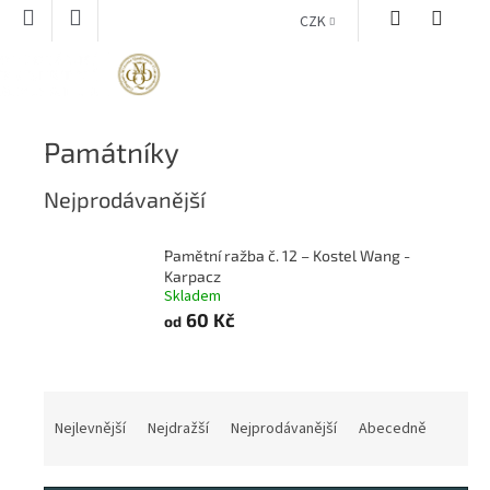
Přejít
CZK
na
obsah
NÁKUPNÍ
KOŠÍK
Památníky
Nejprodávanější
Pamětní ražba č. 12 – Kostel Wang -
Karpacz
Skladem
60 Kč
od
Ř
a
Nejlevnější
Nejdražší
Nejprodávanější
Abecedně
z
e