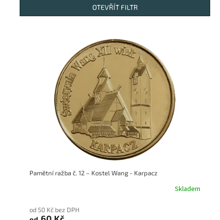
n
OTEVŘÍT FILTR
í
p
V
r
ý
o
p
d
i
u
s
k
p
t
r
ů
o
d
u
k
t
ů
Pamětní ražba č. 12 – Kostel Wang - Karpacz
Skladem
od 50 Kč bez DPH
60 Kč
od