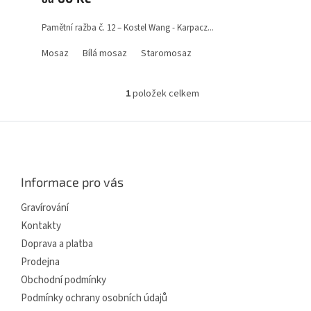
Pamětní ražba č. 12 – Kostel Wang - Karpacz...
Mosaz
Bílá mosaz
Staromosaz
1
položek celkem
O
v
l
Z
á
á
d
p
a
a
c
Informace pro vás
t
í
í
p
Gravírování
r
Kontakty
v
Doprava a platba
k
y
Prodejna
v
Obchodní podmínky
ý
p
Podmínky ochrany osobních údajů
i