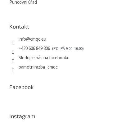
Puncovní úřad
s
u
Kontakt
info
@
cmqc.eu
+420 606 849 806
Sledujte nás na facebooku
pametnirazba_cmqc
Facebook
Instagram