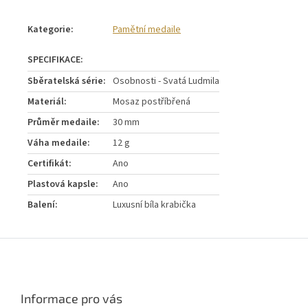
Kategorie
:
Pamětní medaile
Sběratelská série
:
Osobnosti - Svatá Ludmila
Materiál
:
Mosaz postříbřená
Průměr medaile
:
30 mm
Váha medaile
:
12 g
Certifikát
:
Ano
Plastová kapsle
:
Ano
Balení
:
Luxusní bíla krabička
Z
á
p
a
Informace pro vás
t