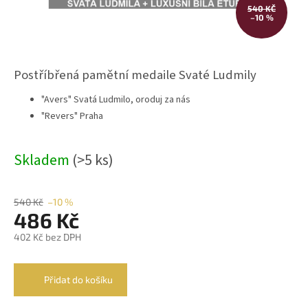
540 KČ
–10 %
Postříbřená pamětní medaile Svaté Ludmily
"Avers" Svatá Ludmilo, oroduj za nás
"Revers" Praha
Skladem
(>5 ks)
540 Kč
–10 %
486 Kč
402 Kč bez DPH
Měrná
cena:
Přidat do košíku