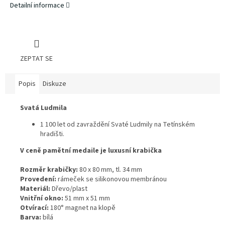
Detailní informace
ZEPTAT SE
Popis
Diskuze
Svatá Ludmila
1 100 let od zavraždění Svaté Ludmily na Tetínském
hradišti.
V ceně pamětní medaile je luxusní krabička
Rozměr krabičky:
80 x 80 mm, tl. 34 mm
Provedení:
rámeček se silikonovou membránou
Materiál:
Dřevo/plast
Vnitřní okno:
51 mm x 51 mm
Otvírací:
180° magnet na klopě
Barva:
bílá