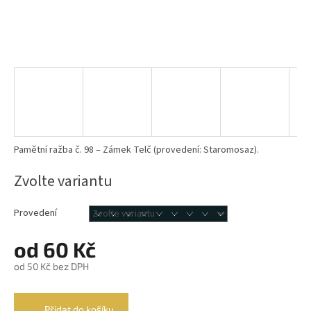
Pamětní ražba č. 98 – Zámek Telč (provedení: Staromosaz).
Zvolte variantu
Provedení
od
60 Kč
od
50 Kč
bez DPH
Měrná
cena:
Přidat do košíku