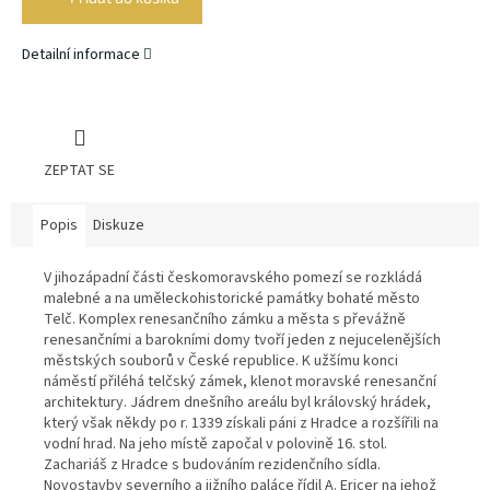
Detailní informace
ZEPTAT SE
Popis
Diskuze
V jihozápadní části českomoravského pomezí se rozkládá
malebné a na uměleckohistorické památky bohaté město
Telč. Komplex renesančního zámku a města s převážně
renesančními a barokními domy tvoří jeden z nejucelenějších
městských souborů v České republice. K užšímu konci
náměstí přiléhá telčský zámek, klenot moravské renesanční
architektury. Jádrem dnešního areálu byl královský hrádek,
který však někdy po r. 1339 získali páni z Hradce a rozšířili na
vodní hrad. Na jeho místě započal v polovině 16. stol.
Zachariáš z Hradce s budováním rezidenčního sídla.
Novostavby severního a jižního paláce řídil A. Ericer na jehož