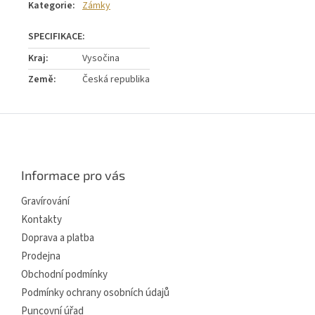
Kategorie
:
Zámky
Kraj
:
Vysočina
Země
:
Česká republika
Z
á
p
a
Informace pro vás
t
í
Gravírování
Kontakty
Doprava a platba
Prodejna
Obchodní podmínky
Podmínky ochrany osobních údajů
Puncovní úřad