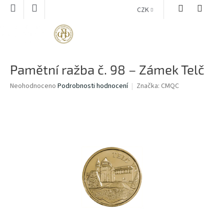
Přejít
CZK
na
obsah
NÁKUPNÍ
KOŠÍK
Pamětní ražba č. 98 – Zámek Telč
Průměrné
Neohodnoceno
Podrobnosti hodnocení
Značka:
CMQC
hodnocení
produktu
je
0,0
z
5
hvězdiček.