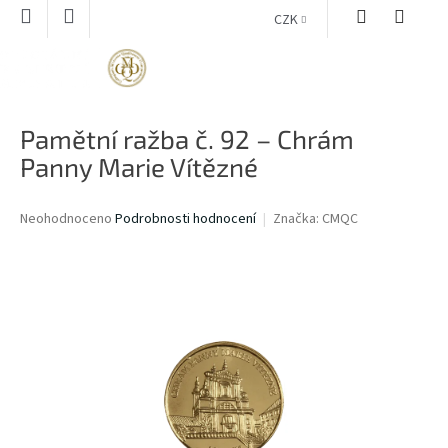
Přejít
CZK
na
obsah
NÁKUPNÍ
KOŠÍK
Pamětní ražba č. 92 – Chrám
Panny Marie Vítězné
Průměrné
Neohodnoceno
Podrobnosti hodnocení
Značka:
CMQC
hodnocení
produktu
je
0,0
z
5
hvězdiček.