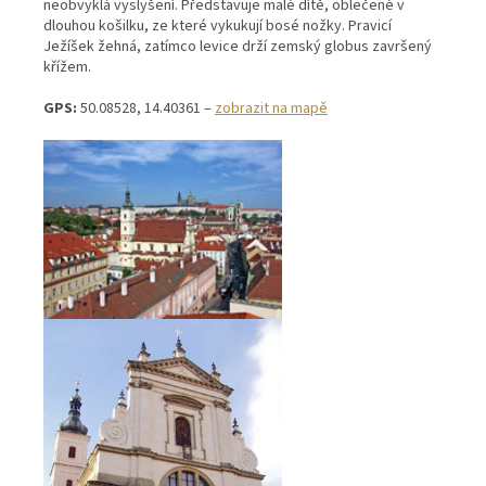
neobvyklá vyslyšení. Představuje malé dítě, oblečené v
dlouhou košilku, ze které vykukují bosé nožky. Pravicí
Ježíšek žehná, zatímco levice drží zemský globus završený
křížem.
GPS:
50.08528, 14.40361 –
zobrazit na mapě