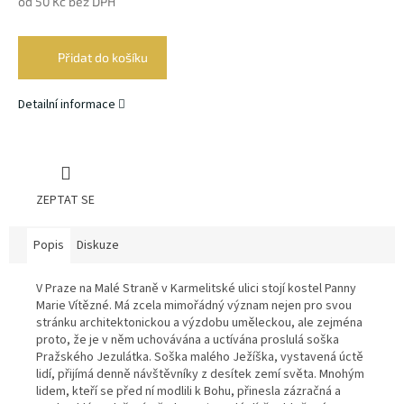
od
50 Kč
bez DPH
Měrná
cena:
Přidat do košíku
Detailní informace
ZEPTAT SE
Popis
Diskuze
V Praze na Malé Straně v Karmelitské ulici stojí kostel Panny
Marie Vítězné. Má zcela mimořádný význam nejen pro svou
stránku architektonickou a výzdobu uměleckou, ale zejména
proto, že je v něm uchovávána a uctívána proslulá soška
Pražského Jezulátka. Soška malého Ježíška, vystavená úctě
lidí, přijímá denně návštěvníky z desítek zemí světa. Mnohým
lidem, kteří se před ní modlili k Bohu, přinesla zázračná a