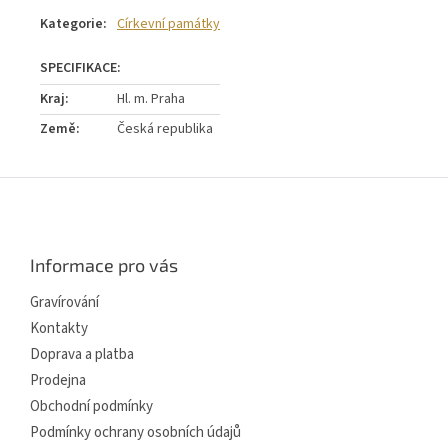
Kategorie
:
Církevní památky
Kraj
:
Hl. m. Praha
Země
:
Česká republika
Z
á
p
a
Informace pro vás
t
í
Gravírování
Kontakty
Doprava a platba
Prodejna
Obchodní podmínky
Podmínky ochrany osobních údajů