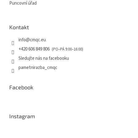
Puncovní úřad
Kontakt
info
@
cmqc.eu
+420 606 849 806
Sledujte nás na facebooku
pametnirazba_cmqc
Facebook
Instagram