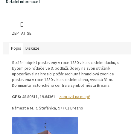
Detailní informace
ZEPTAT SE
Popis
Diskuze
Strážní objekt postavený v roce 1830 v klasicistním duchu, s
bytem pro hlídače ve 3. podlaží. Údery na zvon strážník
upozorňoval na hrozící požár. Mohutná hranolová zvonice
postavena v roce 1830 v klasicistním slohu, vysoká 31 m.
Dominanta historického centra a symbol města Brezna.
GPS:
48.80611, 19.64361 –
zobrazit na mapě
Námestie M. R. Štefánika, 977 01 Brezno