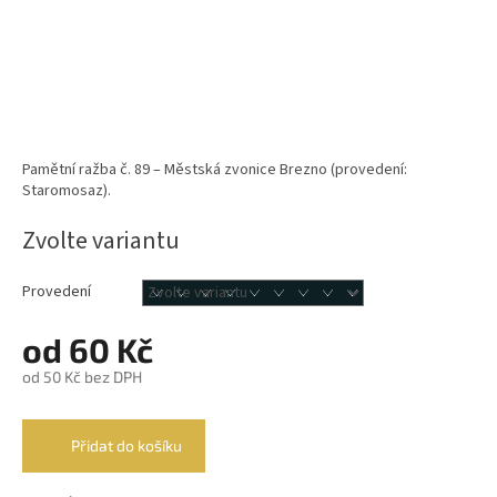
Pamětní ražba č. 89 – Městská zvonice Brezno (provedení:
Staromosaz).
Zvolte variantu
Provedení
od
60 Kč
od
50 Kč
bez DPH
Měrná
cena:
Přidat do košíku