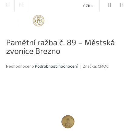
Přejít
CZK
na
obsah
NÁKUPNÍ
KOŠÍK
Pamětní ražba č. 89 – Městská
zvonice Brezno
Průměrné
Neohodnoceno
Podrobnosti hodnocení
Značka:
CMQC
hodnocení
produktu
je
0,0
z
5
hvězdiček.