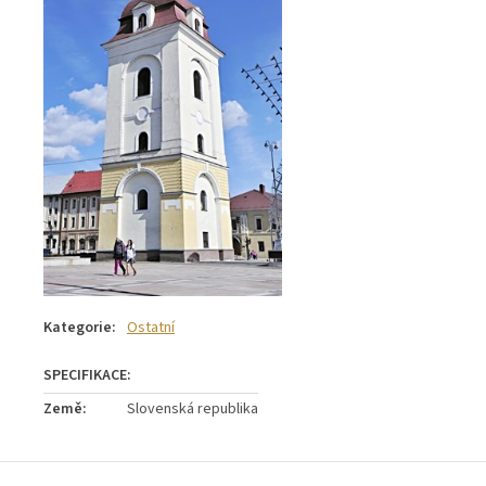
Kategorie
:
Ostatní
Země
:
Slovenská republika
Z