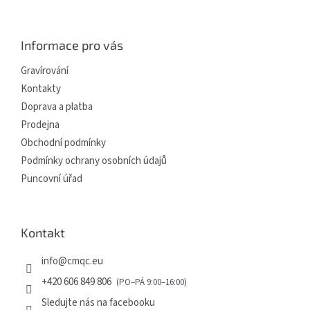
á
p
a
Informace pro vás
t
í
Gravírování
Kontakty
Doprava a platba
Prodejna
Obchodní podmínky
Podmínky ochrany osobních údajů
Puncovní úřad
Kontakt
info
@
cmqc.eu
+420 606 849 806
Sledujte nás na facebooku