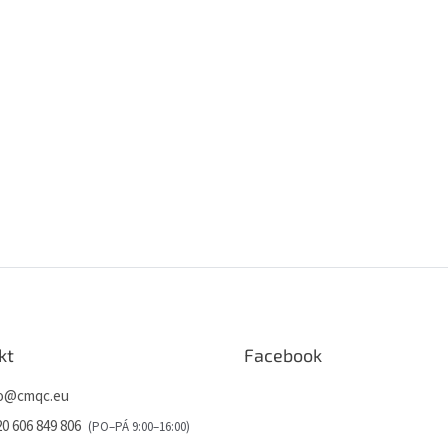
kt
Facebook
o
@
cmqc.eu
0 606 849 806