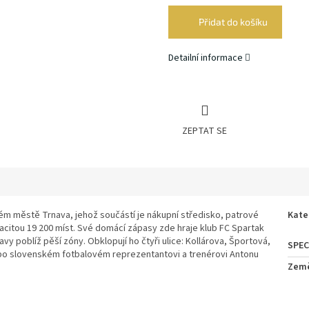
cena:
Přidat do košíku
Detailní informace
ZEPTAT SE
kém městě Trnava, jehož součástí je nákupní středisko, patrové
Kate
acitou 19 200 míst. Své domácí zápasy zde hraje klub FC Spartak
vy poblíž pěší zóny. Obklopují ho čtyři ulice: Kollárova, Športová,
po slovenském fotbalovém reprezentantovi a trenérovi Antonu
Zem