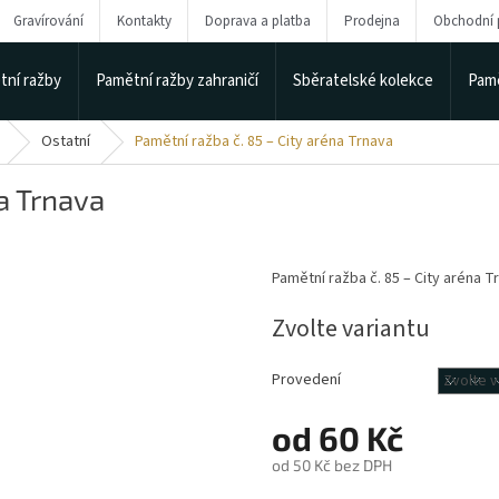
Gravírování
Kontakty
Doprava a platba
Prodejna
Obchodní
tní ražby
Pamětní ražby zahraničí
Sběratelské kolekce
Pamě
Ostatní
Pamětní ražba č. 85 – City aréna Trnava
a Trnava
Pamětní ražba č. 85 – City aréna 
Zvolte variantu
Provedení
od
60 Kč
od
50 Kč
bez DPH
Měrná