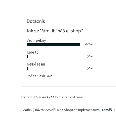
Dotazník
Jak se Vám líbí náš e-shop?
Velmi pěkný
(96%)
Ujde to
(2%)
Nelíbí se mi
(2%)
Počet hlasů:
262
Copyright 2026
eshop CMQC
. Všechna práva vyhrazena.
Grafický návrh vytvořil a na Shoptet implementoval
Tomáš Hl