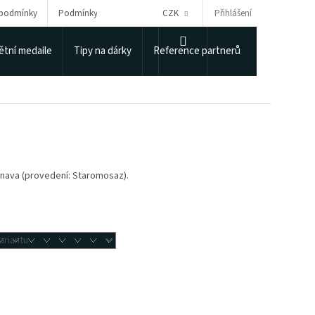
Přihlášení
 podmínky
Podmínky ochrany osobních údajů
CZK
Puncovní úřad
NÁKUPNÍ
tní medaile
Tipy na dárky
Reference partnerů
KOŠÍK
Trnava (provedení: Staromosaz).