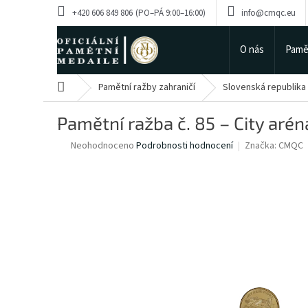
Přejít
+420 606 849 806
info@cmqc.eu
na
obsah
O nás
Pamě
Domů
Pamětní ražby zahraničí
Slovenská republika
Pamětní ražba č. 85 – City arén
Průměrné
Neohodnoceno
Podrobnosti hodnocení
Značka:
CMQC
hodnocení
produktu
je
0,0
z
5
hvězdiček.