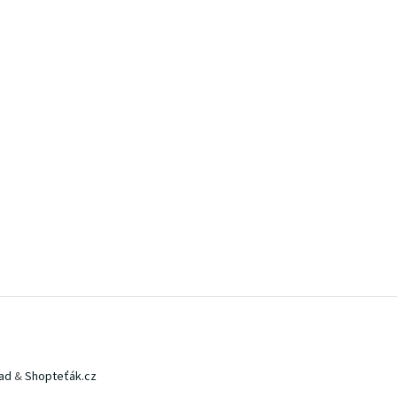
ad
&
Shopteťák.cz