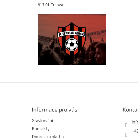
917 01 Trnava
Z
á
p
a
Informace pro vás
Konta
t
í
Gravírování
inf
Kontakty
+42
Doprava a platba