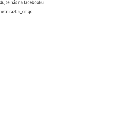
dujte nás na facebooku
metnirazba_cmqc