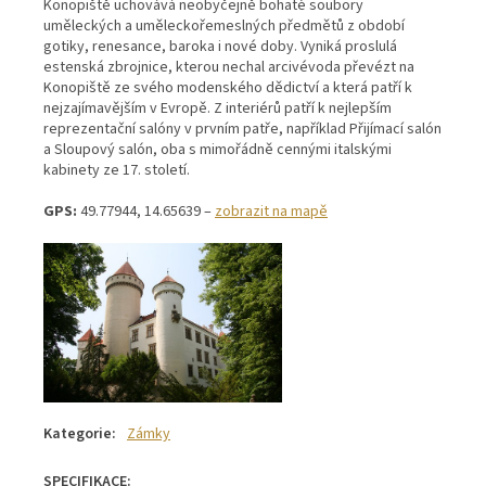
Konopiště uchovává neobyčejně bohaté soubory
uměleckých a uměleckořemeslných předmětů z období
gotiky, renesance, baroka i nové doby. Vyniká proslulá
estenská zbrojnice, kterou nechal arcivévoda převézt na
Konopiště ze svého modenského dědictví a která patří k
nejzajímavějším v Evropě. Z interiérů patří k nejlepším
reprezentační salóny v prvním patře, například Přijímací salón
a Sloupový salón, oba s mimořádně cennými italskými
kabinety ze 17. století.
GPS:
49.77944, 14.65639 –
zobrazit na mapě
Kategorie
:
Zámky