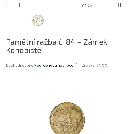
Přejít
CZK
na
obsah
NÁKUPNÍ
KOŠÍK
Pamětní ražba č. 84 – Zámek
Konopiště
Průměrné
Neohodnoceno
Podrobnosti hodnocení
Značka:
CMQC
hodnocení
produktu
je
0,0
z
5
hvězdiček.