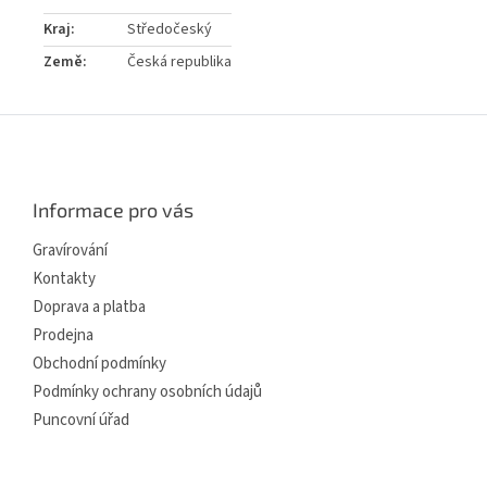
Kraj
:
Středočeský
Země
:
Česká republika
Z
á
p
a
Informace pro vás
t
í
Gravírování
Kontakty
Doprava a platba
Prodejna
Obchodní podmínky
Podmínky ochrany osobních údajů
Puncovní úřad