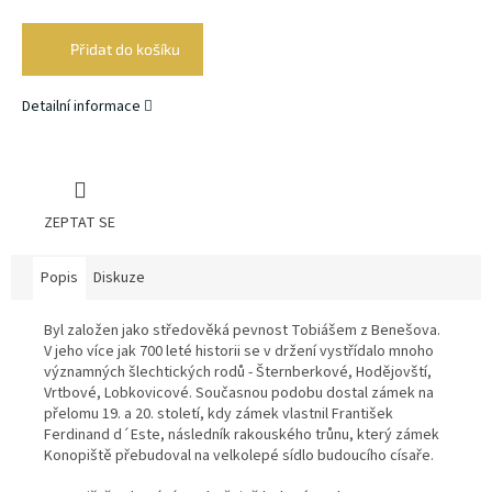
Měrná
cena:
Přidat do košíku
Detailní informace
ZEPTAT SE
Popis
Diskuze
Byl založen jako středověká pevnost Tobiášem z Benešova.
V jeho více jak 700 leté historii se v držení vystřídalo mnoho
významných šlechtických rodů - Šternberkové, Hodějovští,
Vrtbové, Lobkovicové. Současnou podobu dostal zámek na
přelomu 19. a 20. století, kdy zámek vlastnil František
Ferdinand d´Este, následník rakouského trůnu, který zámek
Konopiště přebudoval na velkolepé sídlo budoucího císaře.