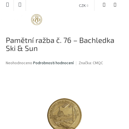
Přejít
CZK
na
obsah
NÁKUPNÍ
KOŠÍK
Pamětní ražba č. 76 – Bachledka
Ski & Sun
Průměrné
Neohodnoceno
Podrobnosti hodnocení
Značka:
CMQC
hodnocení
produktu
je
0,0
z
5
hvězdiček.