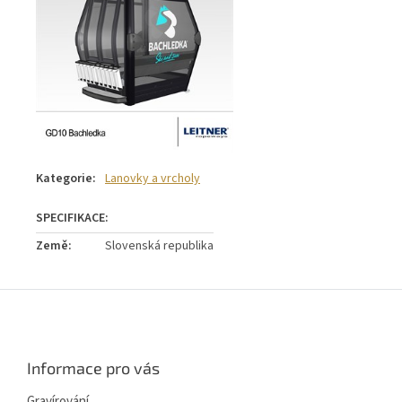
Kategorie
:
Lanovky a vrcholy
Země
:
Slovenská republika
Z
á
p
a
Informace pro vás
t
í
Gravírování