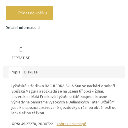
Měrná
cena:
Přidat do košíku
Detailní informace
ZEPTAT SE
Popis
Diskuze
Lyžařské středisko BACHLEDKA Ski & Sun se nachází v pohoří
Spišská Magura a rozkládá se na území tří obcí – Ždiar,
Jezersko a Malá Franková. Lyžaře určitě zaujmou krásné
výhledy na panorama Vysokých a Belianských Tater. Lyžařům
jsou k dispozici upravované sjezdovky s různou obtížností od
lehké až po těžkou
GPS:
49.27278, 20.30722 –
zobrazit na mapě