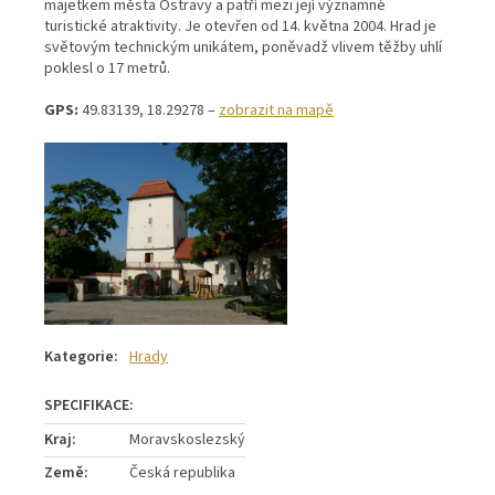
majetkem města Ostravy a patří mezi její významné
turistické atraktivity. Je otevřen od 14. května 2004. Hrad je
světovým technickým unikátem, poněvadž vlivem těžby uhlí
poklesl o 17 metrů.
GPS:
49.83139, 18.29278 –
zobrazit na mapě
Kategorie
:
Hrady
Kraj
:
Moravskoslezský
Země
:
Česká republika