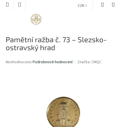
Přejít
CZK
na
obsah
NÁKUPNÍ
KOŠÍK
Pamětní ražba č. 73 – Slezsko-
ostravský hrad
Průměrné
Neohodnoceno
Podrobnosti hodnocení
Značka:
CMQC
hodnocení
produktu
je
0,0
z
5
hvězdiček.