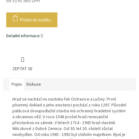
od
50 Kč
bez DPH
Měrná
cena:
Přidat do košíku
Detailní informace
ZEPTAT SE
Popis
Diskuze
Hrad se nachází na soutoku řek Ostravice a Lučiny. První
písemný doklad o jeho existenci pochází z roku 1297. Původní
palácová dvoupodlažní stavba má ochranný hradební systém
a obrannou věž. V roce 1548 prošel hrad renesanční
přestavbou na zámek. V letech 1714 - 1945 hrad vlastnili
Wilczkové z Dobré Zemice. Od 30. let 20. století zůstal
neobydlen. Od roku 1945 - 1992 byl státním majetkem. Nyní je