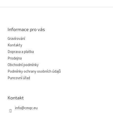
Z
á
p
a
Informace pro vás
t
í
Gravírování
Kontakty
Doprava a platba
Prodejna
Obchodní podmínky
Podmínky ochrany osobních údajů
Puncovní úřad
Kontakt
info
@
cmqc.eu