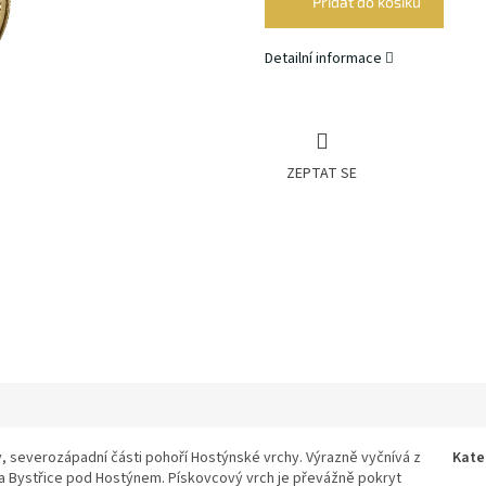
Přidat do košíku
Detailní informace
ZEPTAT SE
y, severozápadní části pohoří Hostýnské vrchy. Výrazně vyčnívá z
Kate
ta Bystřice pod Hostýnem. Pískovcový vrch je převážně pokryt