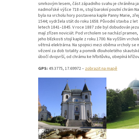
smrkovým lesem, část západního svahu je chráněna jako
nadmořské výšce 718 m, stojí barokní poutní chrám N
byla na vrcholu hory postavena kaple Panny Marie, zře
1544; vydržela stát do roku 1658. Původní stavba z l
letech 1841–1845. V roce 1887 zde byl dobudován jezuit
mají zřízen noviciát. Pod vrcholem se nachází pramen, 
jeho blízkosti stojí kaple z roku 1700. Na vyšším vrcho
větrná elektrárna. Na spojnici mezi oběma vrcholy se n
vězení za dob totality a pomník dlouholetého skautsk
úbočí dvojvrší, od chrámu ke hřbitůvku, obepíná křížo
GPS:
49.3775, 17.69972 –
zobrazit na mapě