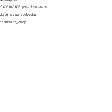
0 606 849 806
dujte nás na facebooku
metnirazba_cmqc