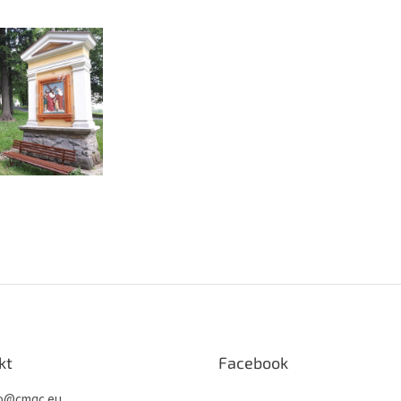
kt
Facebook
o
@
cmqc.eu