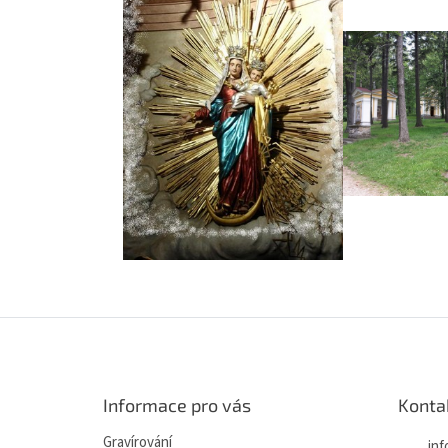
Z
á
p
a
Informace pro vás
Konta
t
í
Gravírování
inf