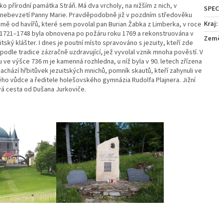
 přírodní památka Stráň. Má dva vrcholy, na nižším z nich, v
anebevzetí Panny Marie. Pravděpodobně již v pozdním středověku
Kraj
:
jmě od havířů, které sem povolal pan Burian Žabka z Limberka, v roce
et 1721–1748 byla obnovena po požáru roku 1769 a rekonstruována v
Zem
ský klášter. I dnes je poutní místo spravováno s jezuity, kteří zde
podle tradice zázračně uzdravující, jež vyvolal vznik mnoha pověstí. V
lu ve výšce 736 m je kamenná rozhledna, u níž byla v 90. letech zřízena
achází hřbitůvek jezuitských mnichů, pomník skautů, kteří zahynuli ve
ého vůdce a ředitele holešovského gymnázia Rudolfa Plajnera. Jižní
vá cesta od Dušana Jurkoviče.