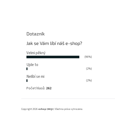
Dotazník
Jak se Vám líbí náš e-shop?
Velmi pěkný
(96%)
Ujde to
(2%)
Nelíbí se mi
(2%)
Počet hlasů:
262
Copyright 2026
eshop CMQC
. Všechna práva vyhrazena.