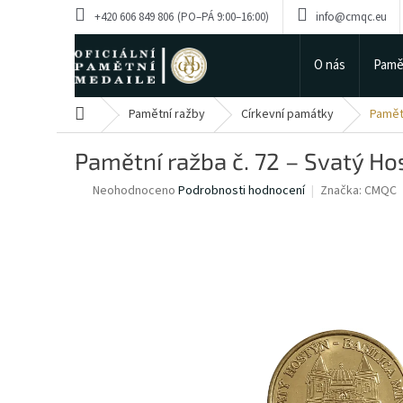
Přejít
+420 606 849 806
info@cmqc.eu
na
obsah
O nás
Pamě
Domů
Pamětní ražby
Církevní památky
Pamětn
Pamětní ražba č. 72 – Svatý Ho
Průměrné
Neohodnoceno
Podrobnosti hodnocení
Značka:
CMQC
hodnocení
produktu
je
0,0
z
5
hvězdiček.