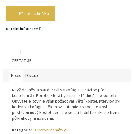
Měrná
cena:
Přidat do košíku
Detailní informace
ZEPTAT SE
Popis
Diskuze
Když do města 800 dorazil sarkofág, nachází se před
kostelem Sv. Porota, která byla na místě dnešního kostela.
Obyvatelé Rovinje však požadovali větší kostel, který by byl
hoden sarkofágu s tělem sv. Eufemie a v roce 950 byl
postaven nový kostel. Jednalo se o třílodní baziliku se třemi
půlkruhovými apsidami.
Kategorie
:
Církevní památky