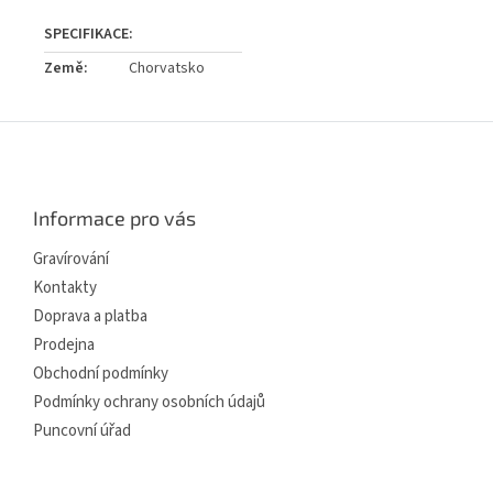
Země
:
Chorvatsko
Z
á
p
a
Informace pro vás
t
í
Gravírování
Kontakty
Doprava a platba
Prodejna
Obchodní podmínky
Podmínky ochrany osobních údajů
Puncovní úřad