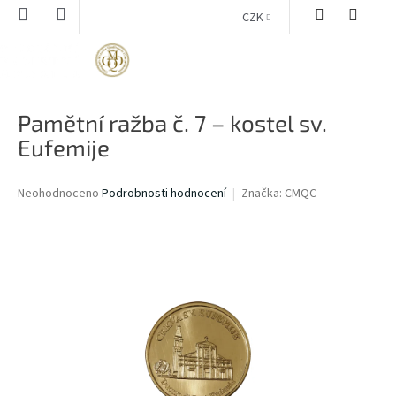
Přejít
CZK
na
obsah
NÁKUPNÍ
KOŠÍK
Pamětní ražba č. 7 – kostel sv.
Eufemije
Průměrné
Neohodnoceno
Podrobnosti hodnocení
Značka:
CMQC
hodnocení
produktu
je
0,0
z
5
hvězdiček.