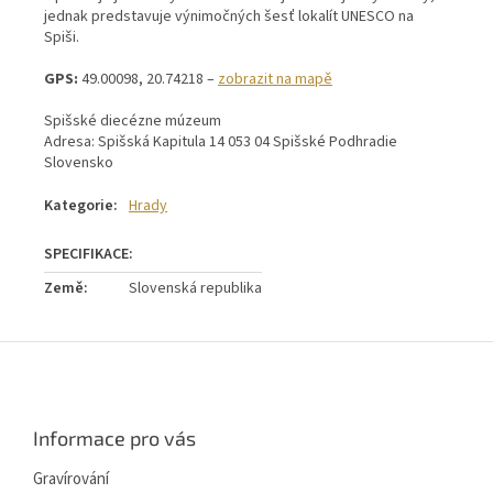
jednak predstavuje výnimočných šesť lokalít UNESCO na
Spiši.
GPS:
49.00098, 20.74218 –
zobrazit na mapě
Spišské diecézne múzeum
Adresa: Spišská Kapitula 14 053 04 Spišské Podhradie
Slovensko
Kategorie
:
Hrady
Země
:
Slovenská republika
Z
á
p
a
Informace pro vás
t
í
Gravírování