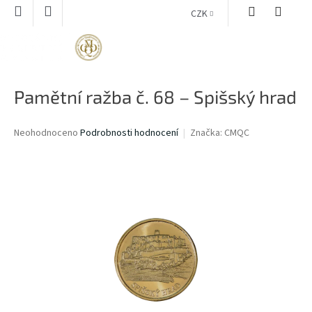
Přejít
CZK
na
obsah
NÁKUPNÍ
KOŠÍK
Pamětní ražba č. 68 – Spišský hrad
Průměrné
Neohodnoceno
Podrobnosti hodnocení
Značka:
CMQC
hodnocení
produktu
je
0,0
z
5
hvězdiček.