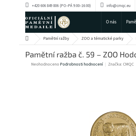
Přejít
+420 606 849 806
info@cmqc.eu
na
obsah
O nás
Pamě
Domů
Pamětní ražby
ZOO a tématické parky
Pamětní ražba č. 59 – ZOO Hodo
Průměrné
Neohodnoceno
Podrobnosti hodnocení
Značka:
CMQC
hodnocení
produktu
je
0,0
z
5
hvězdiček.