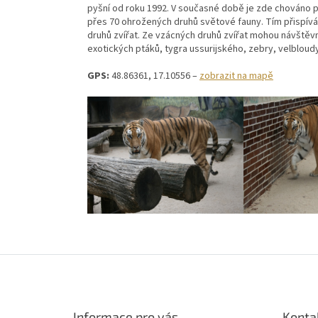
pyšní od roku 1992. V současné době je zde chováno p
přes 70 ohrožených druhů světové fauny. Tím přispív
druhů zvířat. Ze vzácných druhů zvířat mohou návštěvn
exotických ptáků, tygra ussurijského, zebry, velbloudy
GPS:
48.86361, 17.10556 –
zobrazit na mapě
Z
á
p
a
Informace pro vás
Konta