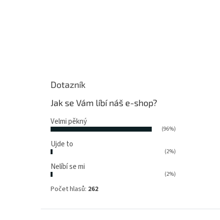
Dotazník
Jak se Vám líbí náš e-shop?
Velmi pěkný
(96%)
Ujde to
(2%)
Nelíbí se mi
(2%)
Počet hlasů:
262