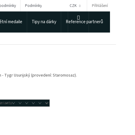
Přihlášení
 podmínky
Podmínky ochrany osobních údajů
CZK
Puncovní úřad
NÁKUPNÍ
tní medaile
Tipy na dárky
Reference partnerů
KOŠÍK
 - Tygr Usurijský (provedení: Staromosaz).