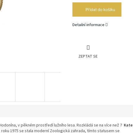
cena:
Přidat do košíku
Detailní informace
ZEPTAT SE
Hodonína, v pěkném prostředí lužního lesa. Rozkládá se na více než 7
Kate
 roku 1975 se stala moderní Zoologická zahrada, tímto statusem se