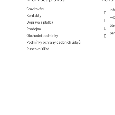
t
í
Gravírování
inf
Kontakty
+42
Doprava a platba
Sle
Prodejna
pa
Obchodní podmínky
Podmínky ochrany osobních údajů
Puncovní úřad