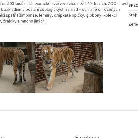
řes 500 kusů naší i exotické zvěře ve více než 140 druzích. ZOO chová
á k základnímu poslání zoologických zahrad – ochraně ohrožených
Kraj
:
íci spatřit šimpanze, lemury, drápkaté opičky, gibbony, kolekci
, žraloky a mnoho jiných.
Zem
kt
Facebook