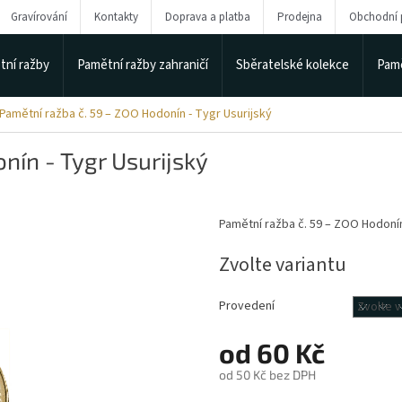
Gravírování
Kontakty
Doprava a platba
Prodejna
Obchodní
tní ražby
Pamětní ražby zahraničí
Sběratelské kolekce
Pamě
Pamětní ražba č. 59 – ZOO Hodonín - Tygr Usurijský
nín - Tygr Usurijský
Pamětní ražba č. 59 – ZOO Hodonín
Zvolte variantu
Provedení
od
60 Kč
od
50 Kč
bez DPH
Měrná