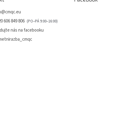
o
@
cmqc.eu
0 606 849 806
dujte nás na facebooku
metnirazba_cmqc