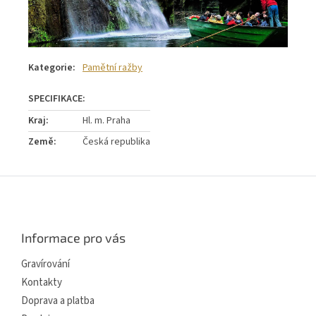
Kategorie
:
Pamětní ražby
Kraj
:
Hl. m. Praha
Země
:
Česká republika
Z
á
p
a
Informace pro vás
t
í
Gravírování
Kontakty
Doprava a platba