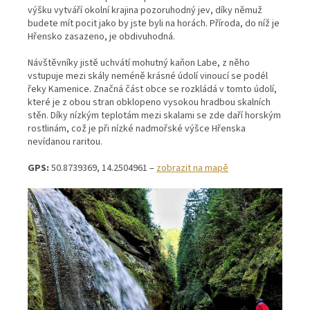
výšku vytváří okolní krajina pozoruhodný jev, díky němuž
budete mít pocit jako by jste byli na horách. Příroda, do níž je
Hřensko zasazeno, je obdivuhodná.
Návštěvníky jistě uchvátí mohutný kaňon Labe, z něho
vstupuje mezi skály neméně krásné údolí vinoucí se podél
řeky Kamenice. Značná část obce se rozkládá v tomto údolí,
které je z obou stran obklopeno vysokou hradbou skalních
stěn. Díky nízkým teplotám mezi skalami se zde daří horským
rostlinám, což je při nízké nadmořské výšce Hřenska
nevídanou raritou.
GPS:
50.8739369
,
14.2504961
–
zobrazit na mapě