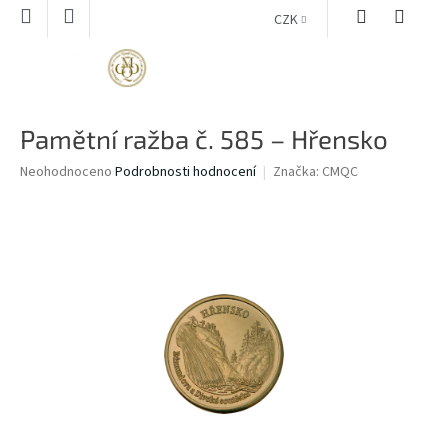
Přejít
CZK
na
obsah
NÁKUPNÍ
KOŠÍK
Pamětní ražba č. 585 – Hřensko
Průměrné
Neohodnoceno
Podrobnosti hodnocení
Značka:
CMQC
hodnocení
produktu
je
0,0
z
5
hvězdiček.