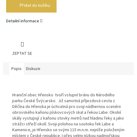
cena:
Přidat do košíku
Detailní informace
ZEPTAT SE
Popis
Diskuze
Hraniční obec Hřensko tvoří vstupní bránu do Národního
parku České Švýcarsko. Již samotná příjezdová cesta z
Děčína do Hřenska je úchvatná pro svoji nádhernou scenérii
obrovského kaňonu pískovcových skal a řekou Labe. Okolní
skály vystupují z kaňonu stovky metrů nad hladinu řeky a jako
strážci střeží okolí. Svoji polohou na soutoku řek Labe a
Kamenice, je Hřensko se svými 115 m.n.m. nejníže položeným
místem v České republice. I přes velmi nízkou nadmořskou