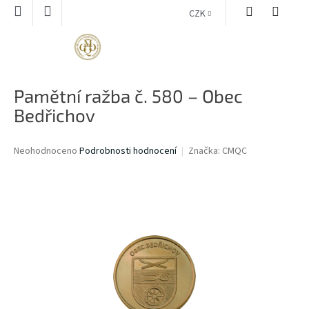
Přejít
CZK
na
obsah
NÁKUPNÍ
KOŠÍK
Pamětní ražba č. 580 – Obec
Bedřichov
Průměrné
Neohodnoceno
Podrobnosti hodnocení
Značka:
CMQC
hodnocení
produktu
je
0,0
z
5
hvězdiček.