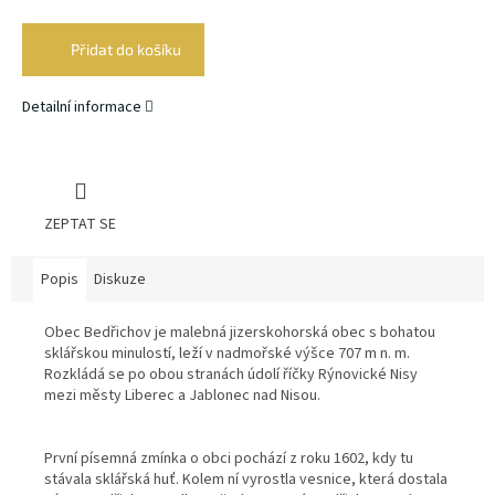
Měrná
cena:
Přidat do košíku
Detailní informace
ZEPTAT SE
Popis
Diskuze
Obec Bedřichov je malebná jizerskohorská obec s bohatou
sklářskou minulostí, leží v nadmořské výšce 707 m n. m.
Rozkládá se po obou stranách údolí říčky Rýnovické Nisy
mezi městy Liberec a Jablonec nad Nisou.
První písemná zmínka o obci pochází z roku 1602, kdy tu
stávala sklářská huť. Kolem ní vyrostla vesnice, která dostala