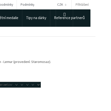
Přihlášení
 podmínky
Podmínky ochrany osobních údajů
CZK
Puncovní úřad
NÁKUPNÍ
tní medaile
Tipy na dárky
Reference partnerů
KOŠÍK
n - Lemur (provedení: Staromosaz).