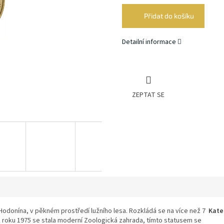
cena:
Přidat do košíku
Detailní informace
ZEPTAT SE
Hodonína, v pěkném prostředí lužního lesa. Rozkládá se na více než 7
Kate
 roku 1975 se stala moderní Zoologická zahrada, tímto statusem se