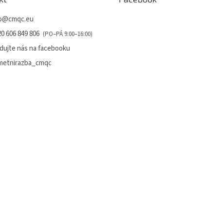
o
@
cmqc.eu
0 606 849 806
dujte nás na facebooku
metnirazba_cmqc