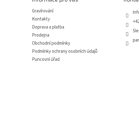
t
í
Gravírování
inf
Kontakty
+42
Doprava a platba
Sle
Prodejna
pa
Obchodní podmínky
Podmínky ochrany osobních údajů
Puncovní úřad