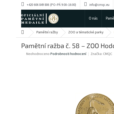
Přejít
+420 606 849 806
info@cmqc.eu
na
obsah
O nás
Pamě
Domů
Pamětní ražby
ZOO a tématické parky
Pamětní ražba č. 58 – ZOO Hod
Průměrné
Neohodnoceno
Podrobnosti hodnocení
Značka:
CMQC
hodnocení
produktu
je
0,0
z
5
hvězdiček.