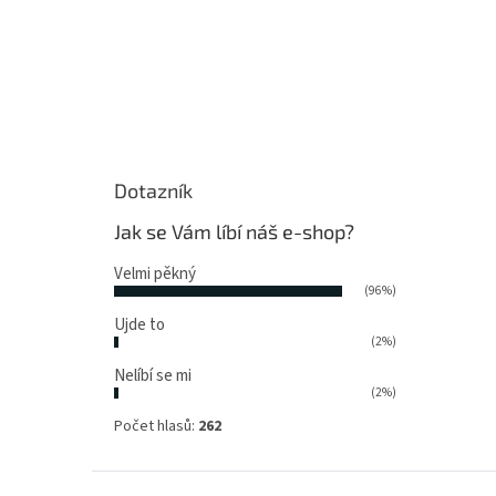
Dotazník
Jak se Vám líbí náš e-shop?
Velmi pěkný
(96%)
Ujde to
(2%)
Nelíbí se mi
(2%)
Počet hlasů:
262