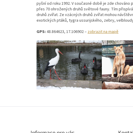
pyšní od roku 1992. V současné době je zde chováno p
přes 70 ohrožených druhů světové fauny. Tím přispív
druhů zvířat. Ze vzácných druhů zvířat mohou návštěvn
exotických ptáků, tygra ussurijského, zebry, velbloudy
GPS:
48.864623, 17.106902 –
zobrazit na mapě
Z
á
p
a
Informace pro vás
Konta