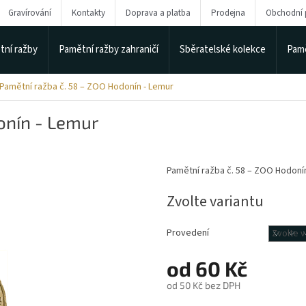
Gravírování
Kontakty
Doprava a platba
Prodejna
Obchodní
tní ražby
Pamětní ražby zahraničí
Sběratelské kolekce
Pamě
Pamětní ražba č. 58 – ZOO Hodonín - Lemur
onín - Lemur
Pamětní ražba č. 58 – ZOO Hodoní
Zvolte variantu
Provedení
od
60 Kč
od
50 Kč
bez DPH
Měrná