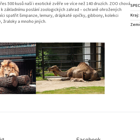
řes 500 kusů naší i exotické zvěře ve více než 140 druzích. ZOO chová
á k základnímu poslání zoologických zahrad – ochraně ohrožených
Kraj
:
íci spatřit šimpanze, lemury, drápkaté opičky, gibbony, kolekci
, žraloky a mnoho jiných.
Zem
kt
Facebook