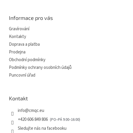
á
p
a
Informace pro vás
t
í
Gravírování
Kontakty
Doprava a platba
Prodejna
Obchodní podmínky
Podmínky ochrany osobních údajů
Puncovní úřad
Kontakt
info
@
cmqc.eu
+420 606 849 806
Sledujte nás na facebooku