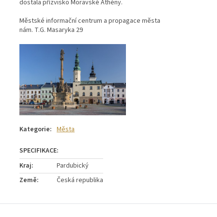
dostala přízvisko Moravské Athény.
Městské informační centrum a propagace města
nám. T.G. Masaryka 29
Kategorie
:
Města
Kraj
:
Pardubický
Země
:
Česká republika
Z