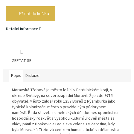
Měrná
cena:
Přidat do košíku
Detailní informace
ZEPTAT SE
Popis
Diskuze
Moravská Třebová je město ležící v Pardubickém kraji, v
okrese Svitavy, na severozápadní Moravě. Žije zde 9715
obyvatel. Město založil roku 1257 Boreš z Rýzmburka jako
typické kolonizační město s pravidelným půdorysem
náměstí. Řada staveb a uměleckých děl dodnes upomíná na
hospodářský rozkvět a vysokou kulturní úroveň města za
vlády pánů z Boskovic a Ladislava Velena ze Žerotína, kdy
byla Moravská Třebová centrem humanistické vzdělanosti a