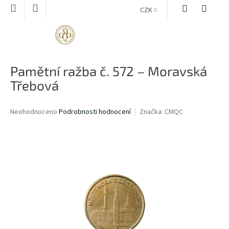
Přejít
CZK
na
obsah
NÁKUPNÍ
KOŠÍK
Pamětní ražba č. 572 – Moravská
Třebová
Průměrné
Neohodnoceno
Podrobnosti hodnocení
Značka:
CMQC
hodnocení
produktu
je
0,0
z
5
hvězdiček.