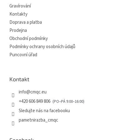
í
Gravírování
Kontakty
Doprava a platba
Prodejna
Obchodní podmínky
Podmínky ochrany osobních údajů
Puncovní úřad
Kontakt
info
@
cmqc.eu
+420 606 849 806
Sledujte nás na facebooku
pametnirazba_cmqc