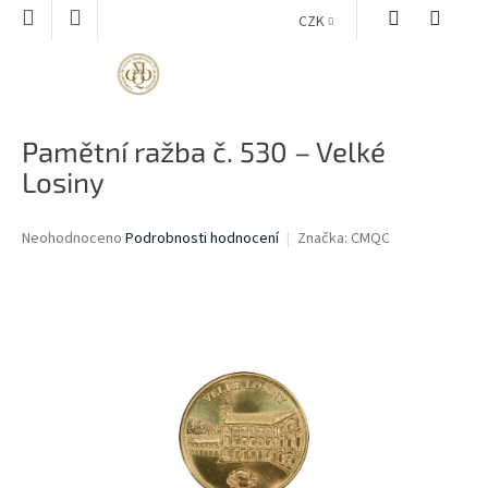
Přejít
CZK
na
obsah
NÁKUPNÍ
KOŠÍK
Pamětní ražba č. 530 – Velké
Losiny
Průměrné
Neohodnoceno
Podrobnosti hodnocení
Značka:
CMQC
hodnocení
produktu
je
0,0
z
5
hvězdiček.