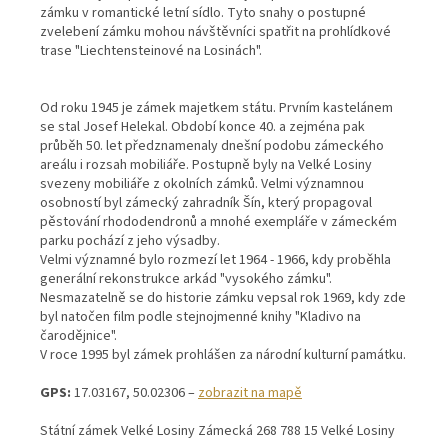
zámku v romantické letní sídlo. Tyto snahy o postupné
zvelebení zámku mohou návštěvníci spatřit na prohlídkové
trase "Liechtensteinové na Losinách".
Od roku 1945 je zámek majetkem státu. Prvním kastelánem
se stal Josef Helekal. Období konce 40. a zejména pak
průběh 50. let předznamenaly dnešní podobu zámeckého
areálu i rozsah mobiliáře. Postupně byly na Velké Losiny
svezeny mobiliáře z okolních zámků. Velmi významnou
osobností byl zámecký zahradník Šín, který propagoval
pěstování rhododendronů a mnohé exempláře v zámeckém
parku pochází z jeho výsadby.
Velmi významné bylo rozmezí let 1964 - 1966, kdy proběhla
generální rekonstrukce arkád "vysokého zámku".
Nesmazatelně se do historie zámku vepsal rok 1969, kdy zde
byl natočen film podle stejnojmenné knihy "Kladivo na
čarodějnice".
V roce 1995 byl zámek prohlášen za národní kulturní památku.
GPS:
17.03167, 50.02306 –
zobrazit na mapě
Státní zámek Velké Losiny Zámecká 268 788 15 Velké Losiny