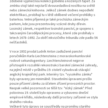
zdobené výjimečnou kolekcí gobelínů a kožených tapet. Za
zmínku stojí také nejstarší dvousedadlová nosítka na světě
nebo zámecká knihovna. Jelikož zámek dodnes nepodlehl
elektrifikaci, probíhají tu v létě oblíbené večerní prohlídky s
baterkou. Velmi příjemná je také procházka zámeckým
parkem, kde jsou prezentovány vzácné druhy dřevin.
Losinský zámek, respektive losinské panství, je spojeno s
takzvanými čarodějnickými procesy, které zde probíhaly v
letech 1678–1692. Za oběť inkvizičního tribunálu zde padlo 56
nešťastníků.
V roce 1802 prodal Ludvík Anton zadlužené panství
poručníkům Karla Liechtensteina z moravskorkumlovské
rodové sekundogenitury. Liechtensteinové nejprve
přistoupili k rozsáhlé rekonstrukci barokní zámecké zahrady,
na jejímž místě v průběhu 19. století vybudovali stávající
anglický krajinářský park. Interiéry tzv. "vysokého zámku"
byly upraveny jen minimálně. Stavebními úpravami prošlo
pouze přízemí zámku za účelem zřízení provozních prostor.
Naopak velké pozornosti se těšil tzv. "nízký zámek". Před
polovinou 19. století bylo opraveno a vybaveno dnešní
empírové křídlo, následovaly další prostory zařízené ve stylu
druhého rokoka.
Veškeré tyto úpravy se soustředily na proměnu starého