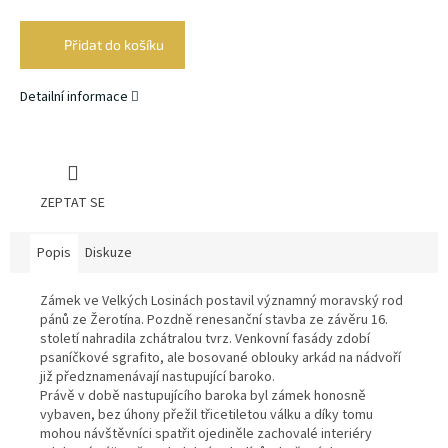
Měrná
cena:
Přidat do košíku
Detailní informace
ZEPTAT SE
Popis
Diskuze
Zámek ve Velkých Losinách postavil významný moravský rod
pánů ze Žerotína. Pozdně renesanční stavba ze závěru 16.
století nahradila zchátralou tvrz. Venkovní fasády zdobí
psaníčkové sgrafito, ale bosované oblouky arkád na nádvoří
již předznamenávají nastupující baroko.
Právě v době nastupujícího baroka byl zámek honosně
vybaven, bez úhony přežil třicetiletou válku a díky tomu
mohou návštěvníci spatřit ojediněle zachovalé interiéry