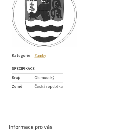
Kategorie
:
Zámky
Kraj
:
Olomoucký
Země
:
Česká republika
Z
á
p
a
Informace pro vás
t