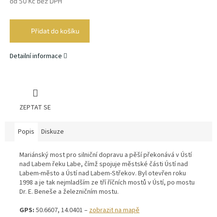
od
50 Kč
bez DPH
Měrná
cena:
Přidat do košíku
Detailní informace
ZEPTAT SE
Popis
Diskuze
Mariánský most pro silniční dopravu a pěší překonává v Ústí
nad Labem řeku Labe, čímž spojuje městské části Ústí nad
Labem-město a Ústí nad Labem-Střekov. Byl otevřen roku
1998 a je tak nejmladším ze tří říčních mostů v Ústí, po mostu
Dr. E. Beneše a železničním mostu.
GPS:
50.6607, 14.0401 –
zobrazit na mapě