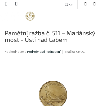
Přejít
CZK
na
obsah
NÁKUPNÍ
KOŠÍK
Pamětní ražba č. 511 – Mariánský
most - Ústí nad Labem
Průměrné
Neohodnoceno
Podrobnosti hodnocení
Značka:
CMQC
hodnocení
produktu
je
0,0
z
5
hvězdiček.