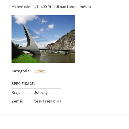
Mírové nám. 1/1, 400 01 Ústí nad Labem-město
Kategorie
:
Ostatní
Kraj
:
Ústecký
Země
:
Česká republika
Z
á