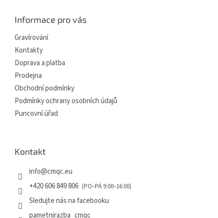
p
a
Informace pro vás
t
í
Gravírování
Kontakty
Doprava a platba
Prodejna
Obchodní podmínky
Podmínky ochrany osobních údajů
Puncovní úřad
Kontakt
info
@
cmqc.eu
+420 606 849 806
Sledujte nás na facebooku
pametnirazba_cmqc