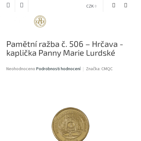
Přejít
CZK
na
obsah
NÁKUPNÍ
KOŠÍK
Pamětní ražba č. 506 – Hrčava -
kaplička Panny Marie Lurdské
Průměrné
Neohodnoceno
Podrobnosti hodnocení
Značka:
CMQC
hodnocení
produktu
je
0,0
z
5
hvězdiček.