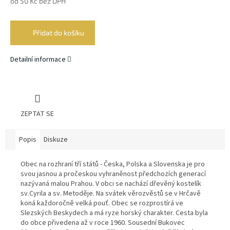
od
50 Kč
bez DPH
Měrná
cena:
Přidat do košíku
Detailní informace
ZEPTAT SE
Popis
Diskuze
Obec na rozhraní tří států - Česka, Polska a Slovenska je pro
svou jasnou a pročeskou vyhraněnost předchozích generací
nazývaná malou Prahou. V obci se nachází dřevěný kostelík
sv.Cyrila a sv. Metoděje. Na svátek věrozvěstů se v Hrčavě
koná každoročně velká pouť. Obec se rozprostírá ve
Slezských Beskydech a má ryze horský charakter. Cesta byla
do obce přivedena až v roce 1960. Sousední Bukovec