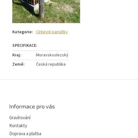
Kategorie
:
Církevní památky
Kraj
:
Moravskoslezský
Země
:
Česká republika
Z
á
p
a
Informace pro vás
t
í
Gravírování
Kontakty
Doprava a platba