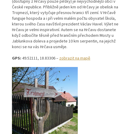
(dostupný z Hrčavy pouze pěšky) je nejvýchodnější obcí v
České republice. Přibližně jeden km od Hrčavy je obelisk na
Trojmezí, který vytyčuje přesnou hranici tří zemí. V Hrčavě
funguje hospoda a i při velmi malém počtu obyvatel škola,
kterou svého času navštívil prezident Václav Havel. Výlet ne
Hrčavu je velmi inspirativní. Autem se na Hrčavu dostanete
když odbočíte těsně před hraničním přechodem Mosty u
Jablunkova doleva a projedete 10 km serpentin, na jejichž
konci se na vás Hrčava usměje.
GPS:
49.52111, 18.83306 –
zobrazit na mapě