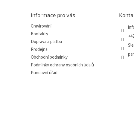
p
a
Informace pro vás
Konta
t
í
Gravírování
inf
Kontakty
+42
Doprava a platba
Sle
Prodejna
pa
Obchodní podmínky
Podmínky ochrany osobních údajů
Puncovní úřad