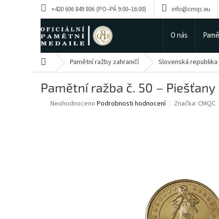
Přejít
+420 606 849 806
info@cmqc.eu
na
obsah
O nás
Pamě
Domů
Pamětní ražby zahraničí
Slovenská republika
Pamětní ražba č. 50 – Piešťany
Průměrné
Neohodnoceno
Podrobnosti hodnocení
Značka:
CMQC
hodnocení
produktu
je
0,0
z
5
hvězdiček.