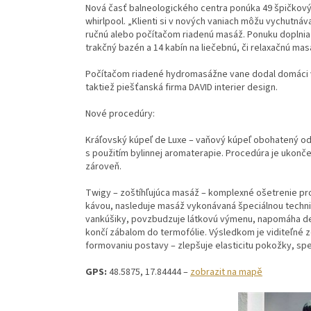
Nová časť balneologického centra ponúka 49 špičkový
whirlpool. „Klienti si v nových vaniach môžu vychutn
ručnú alebo počítačom riadenú masáž. Ponuku doplnia 
trakčný bazén a 14 kabín na liečebnú, či relaxačnú mas
Počítačom riadené hydromasážne vane dodal domáci vý
taktiež piešťanská firma DAVID interier design.
Nové procedúry:
Kráľovský kúpeľ de Luxe – vaňový kúpeľ obohatený odv
s použitím bylinnej aromaterapie. Procedúra je ukonč
zároveň.
Twigy – zoštíhľujúca masáž – komplexné ošetrenie pro
kávou, nasleduje masáž vykonávaná špeciálnou technik
vankúšiky, povzbudzuje látkovú výmenu, napomáha det
končí zábalom do termofólie. Výsledkom je viditeľné 
formovaniu postavy – zlepšuje elasticitu pokožky, spe
GPS:
48.5875, 17.84444 –
zobrazit na mapě