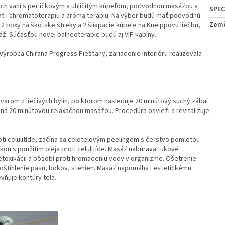
ch vaní s perličkovým a uhličitým kúpeľom, podvodnou masážou a
ávať i chromatoterapiu a aróma terapiu. Na výber budú mať podvodnú
Zem
2 boxy na škótske streky a 2 šliapacie kúpele na Kneippovu liečbu,
áž. Súčasťou novej balneoterapie budú aj VIP kabíny.
robca Chirana Progress Piešťany, zariadenie interiéru realizovala
arom z liečivých bylín, po ktorom nasleduje 20 minútový suchý zábal
ená 20 minútovou relaxačnou masážou. Procedúra osvieži a revitalizuje
ti celulitíde, začína sa celotelovým peelingom s čerstvo pomletou
ou s použitím oleja proti celulitíde. Masáž nabúrava tukové
oxikácii a pôsobí proti hromadeniu vody v organizme. Ošetrenie
zoštíhlenie pásu, bokov, stehien. Masáž napomáha i estetickému
vňuje kontúry tela.