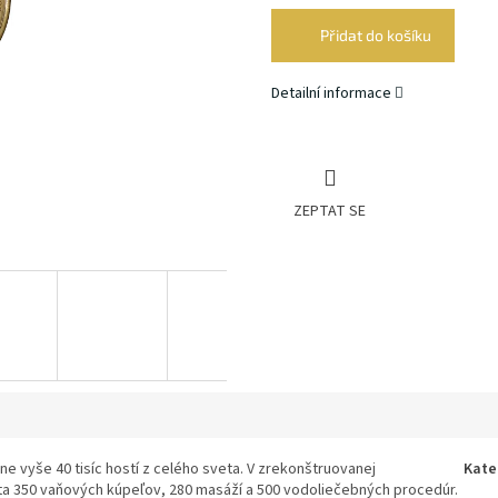
cena:
Přidat do košíku
Detailní informace
ZEPTAT SE
ne vyše 40 tisíc hostí z celého sveta. V zrekonštruovanej
Kate
ta 350 vaňových kúpeľov, 280 masáží a 500 vodoliečebných procedúr.