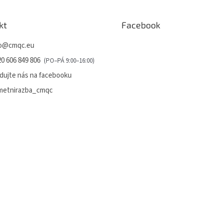
kt
Facebook
o
@
cmqc.eu
0 606 849 806
dujte nás na facebooku
metnirazba_cmqc