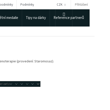
Přihlášení
 podmínky
Podmínky ochrany osobních údajů
CZK
Puncovní úřad
NÁKUPNÍ
tní medaile
Tipy na dárky
Reference partnerů
KOŠÍK
lenoterapie (provedení: Staromosaz).