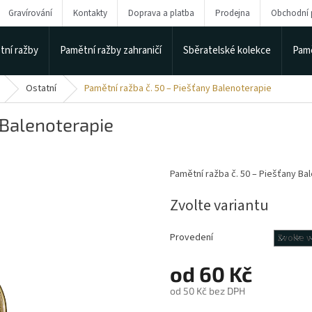
Gravírování
Kontakty
Doprava a platba
Prodejna
Obchodní
tní ražby
Pamětní ražby zahraničí
Sběratelské kolekce
Pamě
Ostatní
Pamětní ražba č. 50 – Piešťany Balenoterapie
 Balenoterapie
Pamětní ražba č. 50 – Piešťany Ba
Zvolte variantu
Provedení
od
60 Kč
od
50 Kč
bez DPH
Měrná