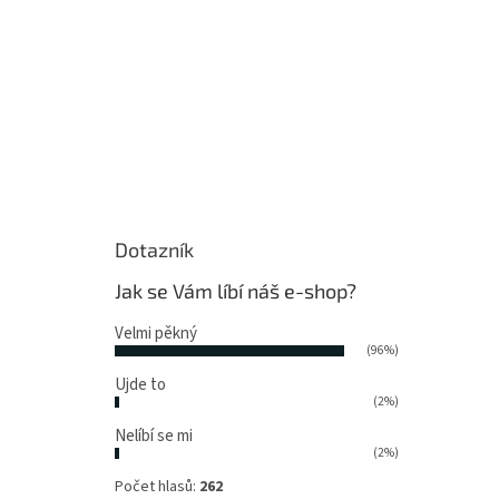
Dotazník
Jak se Vám líbí náš e-shop?
Velmi pěkný
(96%)
Ujde to
(2%)
Nelíbí se mi
(2%)
Počet hlasů:
262