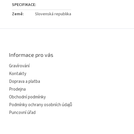
Země
:
Slovenská republika
Z
á
p
a
Informace pro vás
t
í
Gravírování
Kontakty
Doprava a platba
Prodejna
Obchodní podmínky
Podmínky ochrany osobních údajů
Puncovní úřad