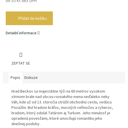
od
50 Kč
bez DPH
Měrná
cena:
Přidat do košíku
Detailní informace
ZEPTAT SE
Popis
Diskuze
Hrad Beckov sa majestátne týči na 60 metrov vysokom
strmom brale nad obcou rovnakého mena neďaleko rieky
Váh, kde už od 13. storočia strážil obchodnú cestu, vedúcu
Považím. Bol hradom kráľov, mocných veľmožov a rytierov,
hradom, ktorý odolal Tatárom aj Turkom. Jeho minulosť je
opradená povesťami, ktoré umocňujú romantiku jeho
dnešnej podoby.