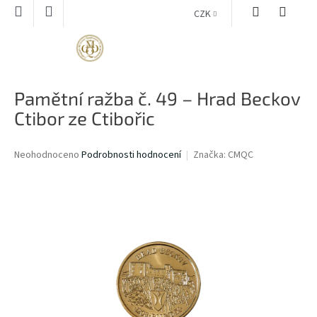
Přejít
CZK
na
obsah
NÁKUPNÍ
KOŠÍK
Pamětní ražba č. 49 – Hrad Beckov
Ctibor ze Ctibořic
Průměrné
Neohodnoceno
Podrobnosti hodnocení
Značka:
CMQC
hodnocení
produktu
je
0,0
z
5
hvězdiček.