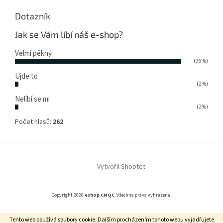
Dotazník
Jak se Vám líbí náš e-shop?
Velmi pěkný
(96%)
Ujde to
(2%)
Nelíbí se mi
(2%)
Počet hlasů:
262
Vytvořil Shoptet
Copyright 2026
eshop CMQC
. Všechna práva vyhrazena.
Tento web používá soubory cookie. Dalším procházením tohoto webu vyjadřujete
Grafický návrh vytvořil a na Shoptet implementoval
Tomáš Hlad
&