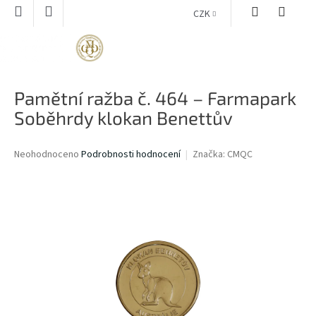
Přejít
CZK
na
obsah
NÁKUPNÍ
KOŠÍK
Pamětní ražba č. 464 – Farmapark
Soběhrdy klokan Benettův
Průměrné
Neohodnoceno
Podrobnosti hodnocení
Značka:
CMQC
hodnocení
produktu
je
0,0
z
5
hvězdiček.