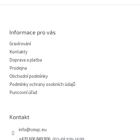
Z
á
p
a
Informace pro vás
t
í
Gravírování
Kontakty
Doprava a platba
Prodejna
Obchodní podmínky
Podmínky ochrany osobních údajů
Puncovní úřad
Kontakt
info
@
cmqc.eu
+420 606 849 806