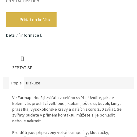
od
50 Kč
bez DPH
Měrná
cena:
Přidat do košíku
Detailní informace
ZEPTAT SE
Popis
Diskuze
Ve Farmaparku žijí zvířata z celého světa. Uvidíte, jak se
kolem vás prochází velbloudi, klokani, pštrosi, buvoli, lamy,
prasátka, vysokohorské krávy a dalších skoro 250 zvířat. Se
zvířaty budete v přímém kontaktu, můžete si je pohladit
nebo je nakrmit.
Pro děti jsou připraveny velké trampolíny, klouzačky,