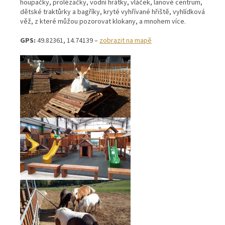
houpačky, prolézačky, vodní hrátky, vláček, lanové centrum,
dětské traktůrky a bagříky, kryté vyhřívané hřiště, vyhlídková
věž, z které můžou pozorovat klokany, a mnohem více.
GPS:
49.82361, 14.74139 –
zobrazit na mapě