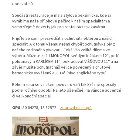
dodavatelů.
Součástí restaurace je malá stylová pekárnička, kde si
vyrábíme naše přílohové pečivo k našim specialitám a
samozřejmě dezerty jak pro restauraci tak kavárnu.
Přijďte se sami přesvědčit a ochutnat některou z našich
specialit. A k tomu všemu nesmí chybět ochutnávka piv z
našeho rodinného pivovaru. Čeká Vás veliké dilema ve
výběru. Můžete začít MONOPOL světlým ležákem 12°, poté
polotmavým KARLÍKEM 11°, pokračovat VIŠŇOVOU 11° a na
závěr musíte ochutnat náš velice povedený a chuťově
harmonicky vyvážený ALE 14° (pivo anglického typu)
Během roku se v našem pivovaru vaří také různé speciály
podle ročního období. Na léto pšeničné, na vánoce adventní
či velikonoční speciál.
GPS:
50.64278, 13.82972 –
zobrazit na mapě