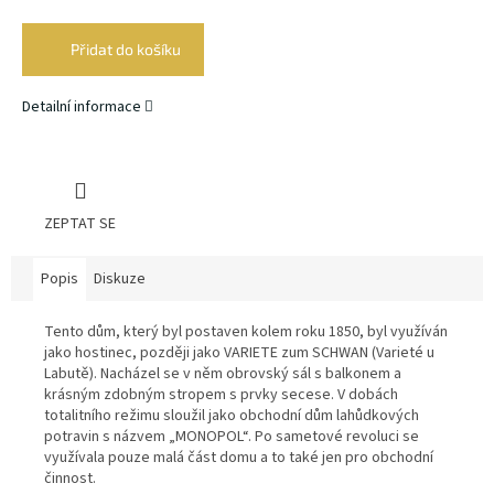
Měrná
cena:
Přidat do košíku
Detailní informace
ZEPTAT SE
Popis
Diskuze
Tento dům, který byl postaven kolem roku 1850, byl využíván
jako hostinec, později jako VARIETE zum SCHWAN (Varieté u
Labutě). Nacházel se v něm obrovský sál s balkonem a
krásným zdobným stropem s prvky secese. V dobách
totalitního režimu sloužil jako obchodní dům lahůdkových
potravin s názvem „MONOPOL“. Po sametové revoluci se
využívala pouze malá část domu a to také jen pro obchodní
činnost.