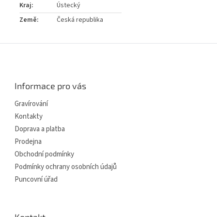
Kraj
:
Ústecký
Země
:
Česká republika
Z
á
p
a
Informace pro vás
t
í
Gravírování
Kontakty
Doprava a platba
Prodejna
Obchodní podmínky
Podmínky ochrany osobních údajů
Puncovní úřad
Kontakt