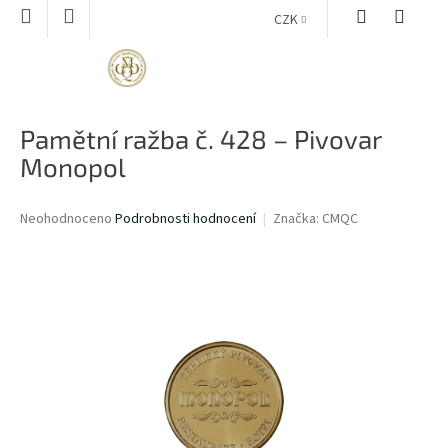
Přejít
CZK
na
obsah
NÁKUPNÍ
KOŠÍK
Pamětní ražba č. 428 – Pivovar
Monopol
Průměrné
Neohodnoceno
Podrobnosti hodnocení
Značka:
CMQC
hodnocení
produktu
je
0,0
z
5
hvězdiček.