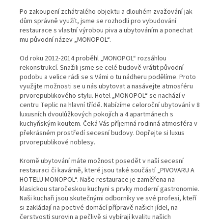
Po zakoupení zchátralého objektu a dlouhém zvažování jak
dům správně využít, jsme se rozhodli pro vybudování
restaurace s vlastní výrobou piva a ubytováním a ponechat
mu původní název „MONOPOL“.
Od roku 2012-2014 proběhl „MONOPOL“ rozsáhlou
rekonstrukcí. Snažili jsme se celé budově vrátit původní
podobu a velice rádi se s Vámi o tu nádheru podělíme. Proto
využijte možnosti se u nás ubytovat a nasávejte atmosféru
prvorepublikového stylu. Hotel „MONOPOL“ se nachází v
centru Teplic na hlavní třídě. Nabízíme celoroční ubytování v 8
luxusních dvoulůžkových pokojích a 4 apartmánech s
kuchyňským koutem. Čeká Vás příjemná rodinná atmosféra v
překrásném prostředí secesní budovy. Dopřejte si luxus
prvorepublikové noblesy.
Kromě ubytování máte možnost posedět v naší secesní
restauraci či kavárně, které jsou také součástí „PIVOVARU A
HOTELU MONOPOL“. Naše restaurace je zaměřena na
klasickou staročeskou kuchyni s prvky moderní gastronomie.
Naši kuchaři jsou skutečnými odborníky ve své profesi, kteří
si zakládají na poctivé domácí přípravě našich jídel, na
čerstvosti surovin a pečlivě si vybírají kvalitu našich