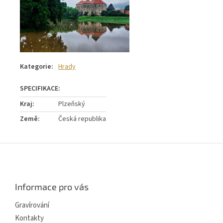
Kategorie
:
Hrady
Kraj
:
Plzeňský
Země
:
Česká republika
Z
á
p
a
Informace pro vás
t
í
Gravírování
Kontakty