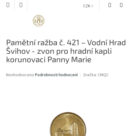
Přejít
CZK
na
obsah
NÁKUPNÍ
KOŠÍK
Pamětní ražba č. 421 – Vodní Hrad
Švihov - zvon pro hradní kapli
korunovaci Panny Marie
Průměrné
Neohodnoceno
Podrobnosti hodnocení
Značka:
CMQC
hodnocení
produktu
je
0,0
z
5
hvězdiček.