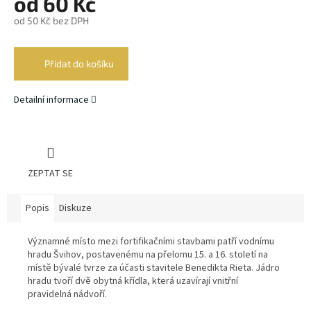
od
60 Kč
od
50 Kč
bez DPH
Měrná
cena:
Přidat do košíku
Detailní informace
ZEPTAT SE
Popis
Diskuze
Významné místo mezi fortifikačními stavbami patří vodnímu
hradu Švihov, postavenému na přelomu 15. a 16. století na
místě bývalé tvrze za účasti stavitele Benedikta Rieta. Jádro
hradu tvoří dvě obytná křídla, která uzavírají vnitřní
pravidelná nádvoří.