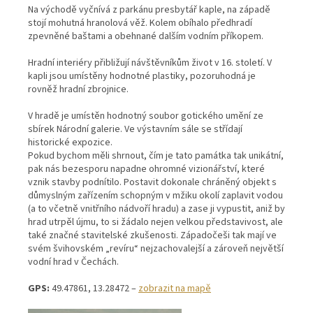
Na východě vyčnívá z parkánu presbytář kaple, na západě
stojí mohutná hranolová věž. Kolem obíhalo předhradí
zpevněné baštami a obehnané dalším vodním příkopem.
Hradní interiéry přibližují návštěvníkům život v 16. století. V
kapli jsou umístěny hodnotné plastiky, pozoruhodná je
rovněž hradní zbrojnice.
V hradě je umístěn hodnotný soubor gotického umění ze
sbírek Národní galerie. Ve výstavním sále se střídají
historické expozice.
Pokud bychom měli shrnout, čím je tato památka tak unikátní,
pak nás bezesporu napadne ohromné vizionářství, které
vznik stavby podnítilo. Postavit dokonale chráněný objekt s
důmyslným zařízením schopným v mžiku okolí zaplavit vodou
(a to včetně vnitřního nádvoří hradu) a zase ji vypustit, aniž by
hrad utrpěl újmu, to si žádalo nejen velkou představivost, ale
také značné stavitelské zkušenosti. Západočeši tak mají ve
svém švihovském „revíru“ nejzachovalejší a zároveň největší
vodní hrad v Čechách.
GPS:
49.47861, 13.28472 –
zobrazit na mapě