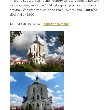
mrtvého světce. Výjimečné hodnoty tohoto poutního kostela
vedly k tomu, že v roce 1994 byl zapsán jako první solitérní
stavba v českých zemích do seznamu světového kulturního
dědictví UNESCO.
GPS:
49.58, 15.94167 –
zobrazit na mapě