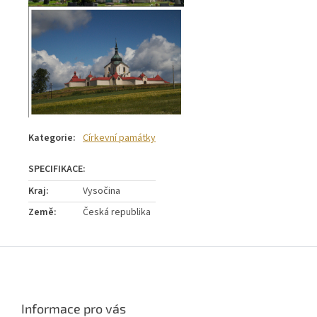
Kategorie
:
Církevní památky
Kraj
:
Vysočina
Země
:
Česká republika
Z
á
p
a
Informace pro vás
t