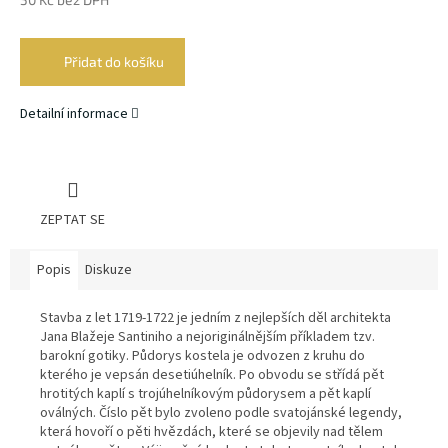
Měrná
cena:
Přidat do košíku
Detailní informace
ZEPTAT SE
Popis
Diskuze
Stavba z let 1719-1722 je jedním z nejlepších děl architekta
Jana Blažeje Santiniho a nejoriginálnějším příkladem tzv.
barokní gotiky. Půdorys kostela je odvozen z kruhu do
kterého je vepsán desetiúhelník. Po obvodu se střídá pět
hrotitých kaplí s trojúhelníkovým půdorysem a pět kaplí
oválných. Číslo pět bylo zvoleno podle svatojánské legendy,
která hovoří o pěti hvězdách, které se objevily nad tělem