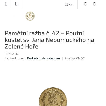
Přejít
CZK
na
obsah
NÁKUPNÍ
KOŠÍK
Pamětní ražba č. 42 – Poutní
kostel sv. Jana Nepomuckého na
Zelené Hoře
RAZBA-42
Průměrné
Neohodnoceno
Podrobnosti hodnocení
Značka:
CMQC
hodnocení
produktu
je
0,0
z
5
hvězdiček.