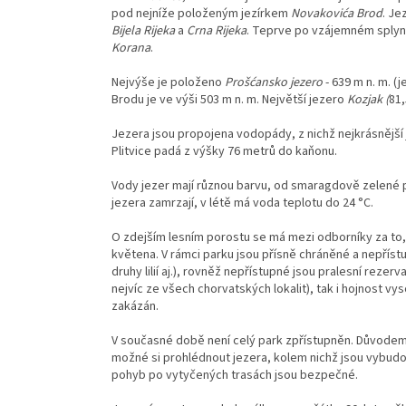
pod nejníže položeným jezírkem
Novakovića Brod
. Je
Bijela Rijeka
a
Crna Rijeka
. Teprve po vzájemném splynutí
Korana
.
Nejvýše je položeno
Prošćansko jezero
- 639 m n. m. (
Brodu je ve výši 503 m n. m. Největší jezero
Kozjak (
81,
Jezera jsou propojena vodopády, z nichž nejkrásnější
Plitvice padá z výšky 76 metrů do kaňonu.
Vody jezer mají různou barvu, od smaragdově zelené po
jezera zamrzají, v létě má voda teplotu do 24 °C.
O zdejším lesním porostu se má mezi odborníky za to, 
květena. V rámci parku jsou přísně chráněné a nepřístup
druhy lilií aj.), rovněž nepřístupné jsou pralesní rezervac
nejvíc ze všech chorvatských lokalit), tak i hojnost vy
zakázán.
V současné době není celý park zpřístupněn. Důvodem
možné si prohlédnout jezera, kolem nichž jsou vybudov
pohyb po vytyčených trasách jsou bezpečné.