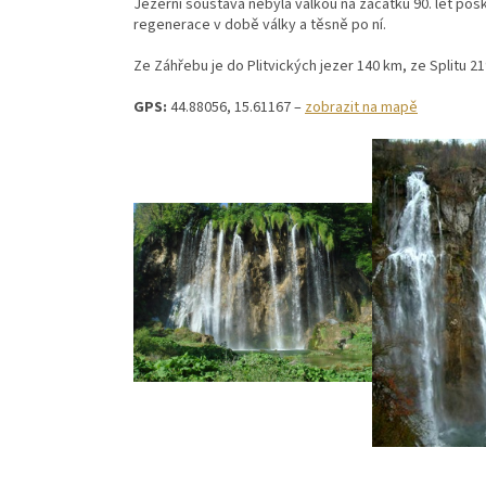
Jezerní soustava nebyla válkou na začátku 90. let pošk
regenerace v době války a těsně po ní.
Ze Záhřebu je do Plitvických jezer 140 km, ze Splitu 21
GPS:
44.88056, 15.61167 –
zobrazit na mapě