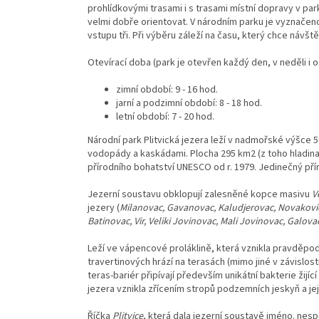
prohlídkovými trasami i s trasami místní dopravy v pa
velmi dobře orientovat. V národním parku je vyznačen
vstupu tři. Při výběru záleží na času, který chce návšt
Otevírací doba (park je otevřen každý den, v neděli i o
zimní období: 9 - 16 hod.
jarní a podzimní období: 8 - 18 hod.
letní období: 7 - 20 hod.
Národní park Plitvická jezera leží v nadmořské výšce 5
vodopády a kaskádami. Plocha 295 km2 (z toho hladina
přírodního bohatství UNESCO od r. 1979. Jedinečný přír
Jezerní soustavu obklopují zalesněné kopce masivu
V
jezery (
Milanovac, Gavanovac, Kaludjerovac, Novakovi
Batinovac, Vir, Veliki Jovinovac, Mali Jovinovac, Galovac
Leží ve vápencové proláklině, která vznikla pravděpod
travertinových hrází na terasách (mimo jiné v závislost
teras-bariér připívají především unikátní bakterie žijící
jezera vznikla zřícením stropů podzemních jeskyň a je
Říčka
Plitvice
, která dala jezerní soustavě jméno. ne