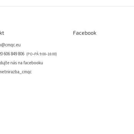
kt
Facebook
o
@
cmqc.eu
0 606 849 806
dujte nás na facebooku
metnirazba_cmqc