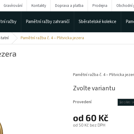
Gravírování
Kontakty
Doprava a platba
Prodejna
Obchodní
tní ražby
Pamětní ražby zahraničí
Sběratelské kolekce
Pamě
tatní
Pamětní ražba č. 4 – Plitvicka jezera
ezera
Pamětní ražba č. 4 – Plitvicka jeze
Zvolte variantu
Provedení
od
60 Kč
od
50 Kč
bez DPH
Měrná