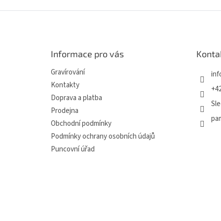
Z
á
p
a
Informace pro vás
Konta
t
í
Gravírování
inf
Kontakty
+42
Doprava a platba
Sle
Prodejna
pa
Obchodní podmínky
Podmínky ochrany osobních údajů
Puncovní úřad