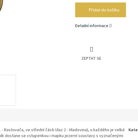
cena:
Přidat do košíku
Detailní informace
ZEPTAT SE
1 - Rastovača, ve střední části Ulaz 2 - Hladovina), u každého je velké
Kate
ník dostane se vstupenkou i mapku jezerní soustavy s vyznačenými