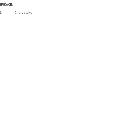
ě
:
Chorvatsko