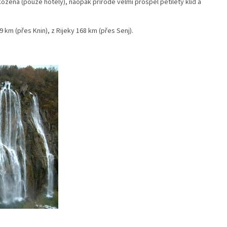
ozena (pouze hotely), naopak přírodě velmi prospěl pětiletý klid a
9 km (přes Knin), z Rijeky 168 km (přes Senj).