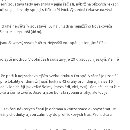
zerní soustava tedy nevznikla v jejím řečišti, nýbrž na blízkých řekách
 se jejich vody spojují s říčkou Plitvicí. Výsledná řeka se nazývá
je druhé největší v soustavě, 68 ha), hladina nejnižšího Novakovića
5 ha) je i nejhlubší (46 m).
 jsou
Sastavci
, vysoké 49 m. Nejvyšší vodopád je ten, jímž říčka
 sytě modrou. V dolní části soustavy je 20 krasových jeskyň. V zimě
že patří k nejzachovalejším svého druhu v Evropě. Vzácná je i zdejší
né lokality endemitů (např. louka s 42 druhy orchidejí a jiná se 16
e. V lesích žijí jak velké šelmy (medvědi, vlci, rysi) - údajně jich tu žije
soké a černé zvěře. Jezera jsou bohatá rybami a raky, ale lov je
 uzavření některých částí je ochrana a konzervace ekosystému. Je
ány chodníky a jsou zahrnuty do prohlídkových tras. Prohlídka a