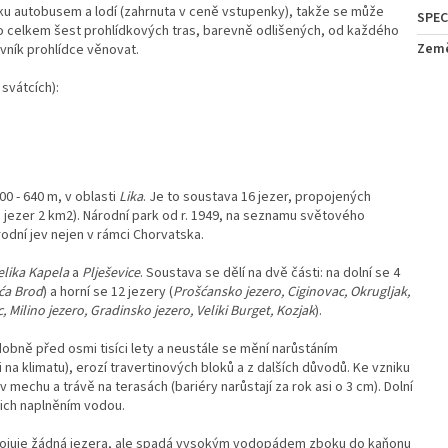
rku autobusem a lodí (zahrnuta v ceně vstupenky), takže se může
o celkem šest prohlídkových tras, barevně odlišených, od každého
Zem
ěvník prohlídce věnovat.
 svátcích):
00 - 640 m, v oblasti
Lika
. Je to soustava 16 jezer, propojených
 jezer 2 km2). Národní park od r. 1949, na seznamu světového
odní jev nejen v rámci Chorvatska.
elika Kapela
a
Plješevice
. Soustava se dělí na dvě části: na dolní se 4
ća Brod
) a horní se 12 jezery (
Prošćansko jezero, Ciginovac, Okrugljak,
, Milino jezero, Gradinsko jezero, Veliki Burget, Kozjak
).
obně před osmi tisíci lety a neustále se mění narůstáním
i na klimatu), erozí travertinových bloků a z dalších důvodů. Ke vzniku
 v mechu a trávě na terasách (bariéry narůstají za rok asi o 3 cm). Dolní
jich naplněním vodou.
spojuje žádná jezera, ale spadá vysokým vodopádem zboku do kaňonu