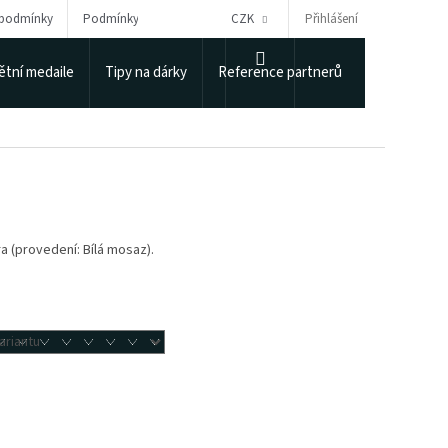
Přihlášení
 podmínky
Podmínky ochrany osobních údajů
CZK
Puncovní úřad
NÁKUPNÍ
tní medaile
Tipy na dárky
Reference partnerů
KOŠÍK
ra (provedení: Bílá mosaz).