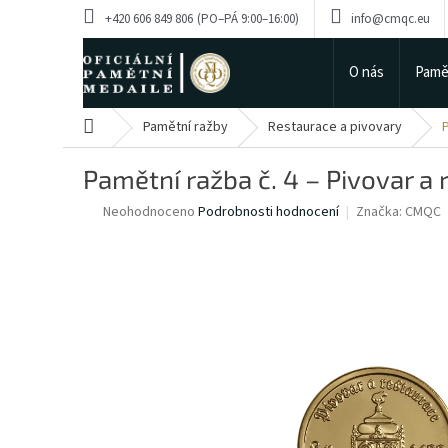
Přejít
+420 606 849 806
info@cmqc.eu
na
obsah
O nás
Pamě
Domů
Pamětní ražby
Restaurace a pivovary
P
Pamětní ražba č. 4 – Pivovar a 
Průměrné
Neohodnoceno
Podrobnosti hodnocení
Značka:
CMQC
hodnocení
produktu
je
0,0
z
5
hvězdiček.