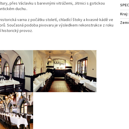
ury, přes Václavku s barevnými vitrážemi, Jitrnici s gotickou
antickém duchu..
Kraj
:
historická varna z počátku století, chladící štoky a kvasné kádě ve
Zem
orů. Současná podoba pivovaru je výsledkem rekonstrukce z roku
í historický provoz.