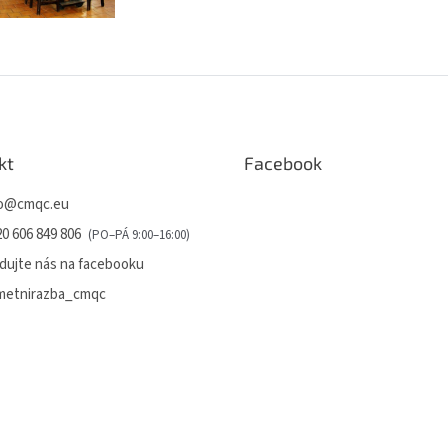
kt
Facebook
o
@
cmqc.eu
0 606 849 806
dujte nás na facebooku
metnirazba_cmqc