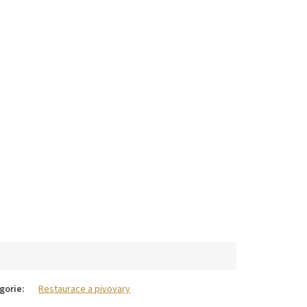
gorie
:
Restaurace a pivovary