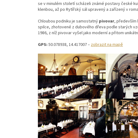
se v minulém století scházeli známé postavy české kult
klenbou, až po Rytířský sál upravený a zařízený v rom
Chloubou podniku je samostatný
pivovar
, především 
spilce, zhotovené z dubového dřeva podle starých vz
1986, z níž pivovar vyšel jako moderní a přitom unikátn
GPS:
50.078938, 14.417007 –
zobrazit na mapě