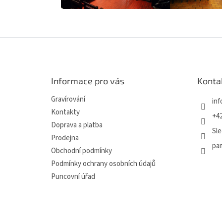
Z
á
p
a
Informace pro vás
Konta
t
í
Gravírování
inf
Kontakty
+42
Doprava a platba
Sle
Prodejna
pa
Obchodní podmínky
Podmínky ochrany osobních údajů
Puncovní úřad