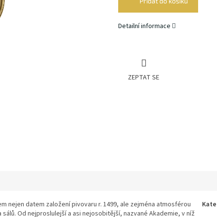
Přidat do košíku
Detailní informace
ZEPTAT SE
jem nejen datem založení pivovaru r. 1499, ale zejména atmosférou
Kate
sálů. Od nejproslulejší a asi nejosobitější, nazvané Akademie, v níž