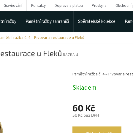
Gravírování
Kontakty
Doprava a platba
Prodejna
Obchodní
tní ražby
Pamětní ražby zahraničí
Sběratelské kolekce
Pamě
amětní ražba č. 4 – Pivovar a restaurace u Fleků
restaurace u Fleků
RAZBA-4
Pamětní ražba č. 4 – Pivovar a res
Skladem
60 Kč
50 Kč bez DPH
Měrná
cena: