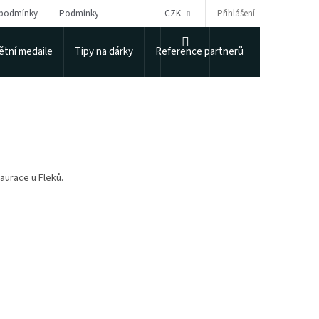
Přihlášení
 podmínky
Podmínky ochrany osobních údajů
CZK
Puncovní úřad
NÁKUPNÍ
tní medaile
Tipy na dárky
Reference partnerů
KOŠÍK
taurace u Fleků.