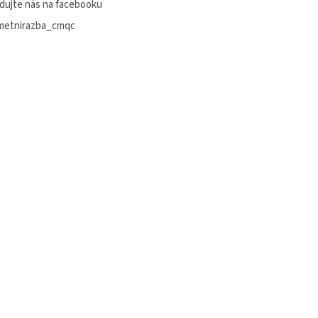
dujte nás na facebooku
metnirazba_cmqc