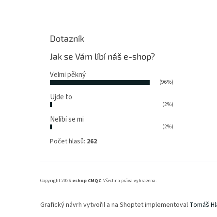
Dotazník
Jak se Vám líbí náš e-shop?
Velmi pěkný
(96%)
Ujde to
(2%)
Nelíbí se mi
(2%)
Počet hlasů:
262
Copyright 2026
eshop CMQC
. Všechna práva vyhrazena.
Grafický návrh vytvořil a na Shoptet implementoval
Tomáš Hl