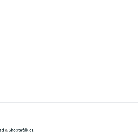
ad
&
Shopteťák.cz