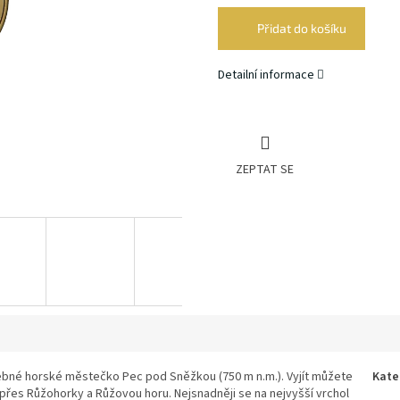
cena:
Přidat do košíku
Detailní informace
ZEPTAT SE
ebné horské městečko Pec pod Sněžkou (750 m n.m.). Vyjít můžete
Kate
es Růžohorky a Růžovou horu. Nejsnadněji se na nejvyšší vrchol