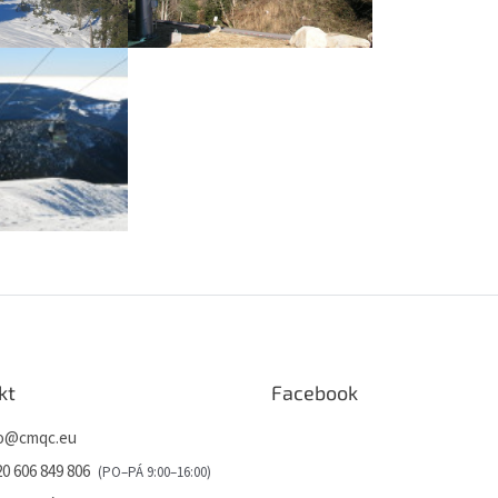
kt
Facebook
o
@
cmqc.eu
0 606 849 806