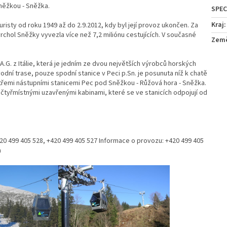
něžkou - Sněžka.
Kraj
:
isty od roku 1949 až do 2.9.2012, kdy byl její provoz ukončen. Za
 vrchol Sněžky vyvezla více než 7,2 miliónu cestujících. V současné
Zem
.G. z Itálie, která je jedním ze dvou největších výrobců horských
dní trase, pouze spodní stanice v Peci p.Sn. je posunuta níž k chatě
řemi nástupními stanicemi Pec pod Sněžkou - Růžová hora - Sněžka.
čtyřmístnými uzavřenými kabinami, které se ve stanicích odpojují od
20 499 405 528, +420 499 405 527 Informace o provozu: +420 499 405
a