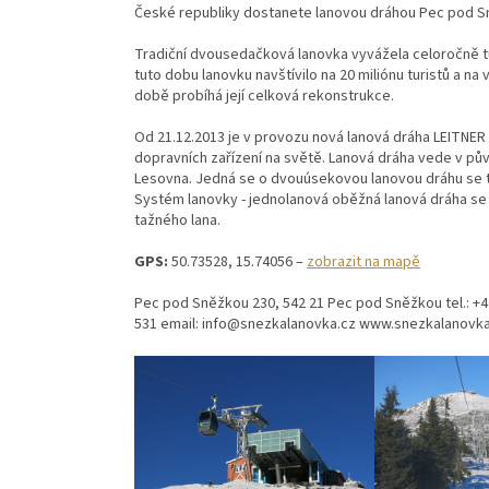
České republiky dostanete lanovou dráhou Pec pod S
Tradiční dvousedačková lanovka vyvážela celoročně tur
tuto dobu lanovku navštívilo na 20 miliónu turistů a na
době probíhá její celková rekonstrukce.
Od 21.12.2013 je v provozu nová lanová dráha LEITNER A
dopravních zařízení na světě. Lanová dráha vede v půvo
Lesovna. Jedná se o dvouúsekovou lanovou dráhu se t
Systém lanovky - jednolanová oběžná lanová dráha se 
tažného lana.
GPS:
50.73528, 15.74056 –
zobrazit na mapě
Pec pod Sněžkou 230, 542 21 Pec pod Sněžkou tel.: +4
531 email: info@snezkalanovka.cz www.snezkalanovk