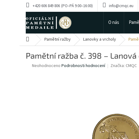
Přejít
+420 606 849 806
info@cmqc.eu
na
obsah
O nás
Pamě
Domů
Pamětní ražby
Lanovky a vrcholy
Pamět
Pamětní ražba č. 398 – Lanová
Průměrné
Neohodnoceno
Podrobnosti hodnocení
Značka:
CMQC
hodnocení
produktu
je
0,0
z
5
hvězdiček.