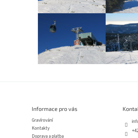
Z
á
p
a
Informace pro vás
Konta
t
í
Gravírování
inf
Kontakty
+42
Doprava a platba