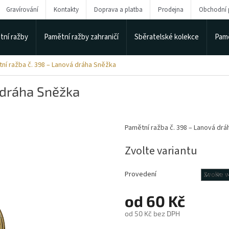
Gravírování
Kontakty
Doprava a platba
Prodejna
Obchodní
tní ražby
Pamětní ražby zahraničí
Sběratelské kolekce
Pamě
ní ražba č. 398 – Lanová dráha Sněžka
 dráha Sněžka
Pamětní ražba č. 398 – Lanová dr
Zvolte variantu
Provedení
od
60 Kč
od
50 Kč
bez DPH
Měrná