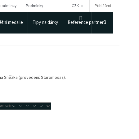
Přihlášení
 podmínky
Podmínky ochrany osobních údajů
CZK
Puncovní úřad
NÁKUPNÍ
tní medaile
Tipy na dárky
Reference partnerů
KOŠÍK
áha Sněžka (provedení: Staromosaz).