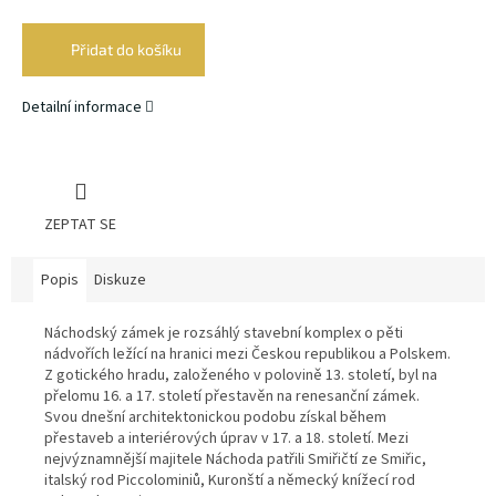
Měrná
cena:
Přidat do košíku
Detailní informace
ZEPTAT SE
Popis
Diskuze
Náchodský zámek je rozsáhlý stavební komplex o pěti
nádvořích ležící na hranici mezi Českou republikou a Polskem.
Z gotického hradu, založeného v polovině 13. století, byl na
přelomu 16. a 17. století přestavěn na renesanční zámek.
Svou dnešní architektonickou podobu získal během
přestaveb a interiérových úprav v 17. a 18. století. Mezi
nejvýznamnější majitele Náchoda patřili Smiřičtí ze Smiřic,
italský rod Piccolominiů, Kuronští a německý knížecí rod