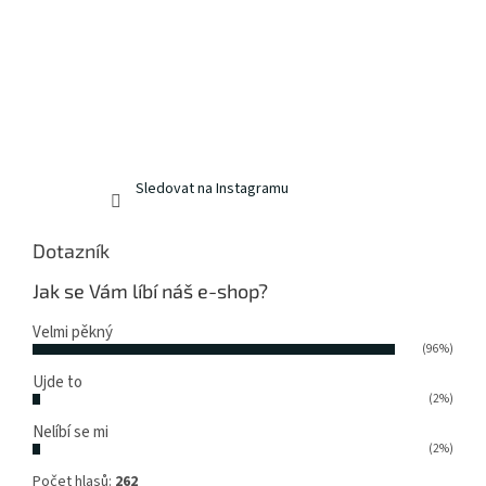
Sledovat na Instagramu
Dotazník
Jak se Vám líbí náš e-shop?
Velmi pěkný
(96%)
Ujde to
(2%)
Nelíbí se mi
(2%)
Počet hlasů:
262