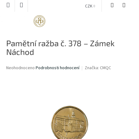
Přejít
CZK
na
obsah
NÁKUPNÍ
KOŠÍK
Pamětní ražba č. 378 – Zámek
Náchod
Průměrné
Neohodnoceno
Podrobnosti hodnocení
Značka:
CMQC
hodnocení
produktu
je
0,0
z
5
hvězdiček.