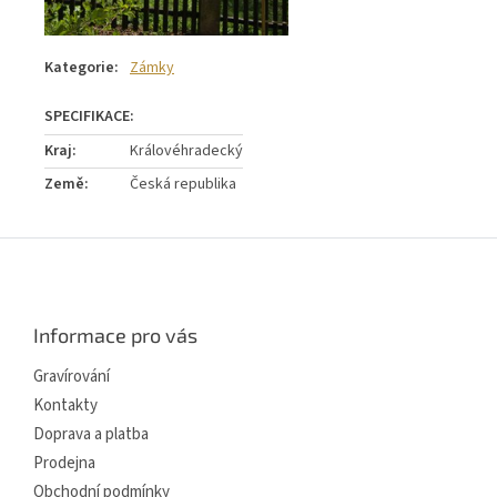
Kategorie
:
Zámky
Kraj
:
Královéhradecký
Země
:
Česká republika
Z
á
p
a
Informace pro vás
t
í
Gravírování
Kontakty
Doprava a platba
Prodejna
Obchodní podmínky