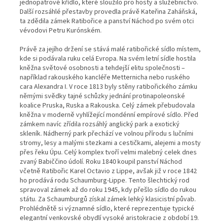
jednopatrové křídlo, které sloužilo pro hosty a služebnictvo.
Další rozsáhlé přestavby provedla právě Kateřina Zaháňská,
ta zdědila zámek Ratibořice a panství Náchod po svém otci
vévodovi Petru Kurónském.
Právě za jejího držení se stává malé ratibořické sídlo místem,
kde si podávala ruku celá Evropa. Na svém letní sídle hostila
kněžna světové osobnosti a tehdejší elitu společnosti –
například rakouského kancléře Metternicha nebo ruského
cara Alexandra I. V roce 1813 byly stěny ratibořického zámku
němými svědky tajné schůzky jednání protinapoleonské
koalice Pruska, Ruska a Rakouska. Celý zámek přebudovala
kněžna v moderně vyhlížející mondénní empírové sídlo. Před
zámkem navíc zřídila rozsáhlý anglický park a exotický
skleník. Nádherný park přechází ve volnou přírodu s lučními
stromy, lesy a malými stezkami a cestičkami, alejemi a mosty
přes řeku Úpu. Celý komplex tvoří velmi malebný celek dnes
zvaný Babiččino údolí. Roku 1840 koupil panství Náchod
včetně Ratibořic Karel Octavio z Lippe, avšak již v roce 1842
ho prodává rodu Schaumburg-Lippe. Tento šlechtický rod
spravoval zámek až do roku 1945, kdy přešlo sídlo do rukou
státu. Za Schaumburgů získal zámek lehký klasicistní půvab.
Prohlédnětě si významné sídlo, které reprezentuje typické
elegantní venkovské obydlí vysoké aristokracie z období 19.