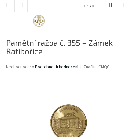
Přejít
CZK
na
obsah
NÁKUPNÍ
KOŠÍK
Pamětní ražba č. 355 – Zámek
Ratibořice
Průměrné
Neohodnoceno
Podrobnosti hodnocení
Značka:
CMQC
hodnocení
produktu
je
0,0
z
5
hvězdiček.