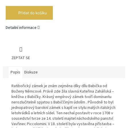
Měrná
cena:
Přidat do košíku
Detailní informace
ZEPTAT SE
Popis
Diskuze
Ratibořický zámek je znám zejména díky dílu Babička od
Boženy Němcové. Právě zde žila slavná Kateřina Zaháňská –
kněžna z Babičky. Krásný empírový zámek tvoří dominantu
nerozlučitelně spjatou s Babiččiným údolím . Původně to byl
jednopatrový barokní zámek s kaplí ve stylu malých italských
letohrádků a letních sídel. Ten nechal postavit v roce 1708 v
sousedství tvrze ze 14. století majitel náchodského panství
Vavřinec Piccolomini. V 18. století byla vystavěna přístavba –