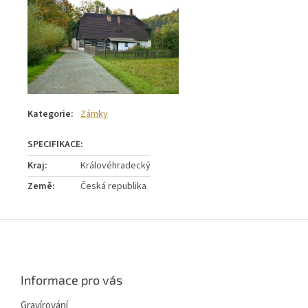
Kategorie
:
Zámky
Kraj
:
Královéhradecký
Země
:
Česká republika
Z
á
p
a
Informace pro vás
t
í
Gravírování