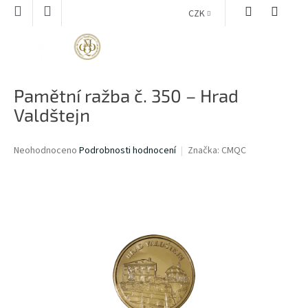
Přejít
CZK
na
obsah
NÁKUPNÍ
KOŠÍK
Pamětní ražba č. 350 – Hrad
Valdštejn
Průměrné
Neohodnoceno
Podrobnosti hodnocení
Značka:
CMQC
hodnocení
produktu
je
0,0
z
5
hvězdiček.