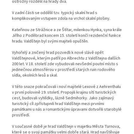
ostrožný rozdělil na hrady dva.
V zadní části se oddělil tzv. typický skalní hrad s
komplikovaným vstupem zdola na vrchol skalní plošiny.
Kateřinou ze Strážnice a ze Štítar, milenkou Hynka, syna krále
Jiřího z Poděbrad koncem 15. století končí rezidenční funkce
hradu. Valdštejn byl svými majiteli opuštěn.
Vyhořelý a zničený hrad pozvedli k nové slávě opět
Valdštejnové, kterým patřil po Albrechtu z Valdštejna dalších
200 let. V 18. století zde vybudovali nevšední poutní místo s
jedinečnou atmosférou v prostředí starých ruin rodového
sídla, okolních lesů a skal.
V této snaze pokračovali i noví majitelé Lexové z Aehrenthalu
v první polovině 19. století. Propojili krajinu sítí turistických
cest, budovali vyhlídky, lázně Sedmihorky. Jako zajímavý
turistický cíl zpřístupnili hrad Valdštejn mezi prvními
památkami u nás a romantickými úpravami dotvořili starobylé
prostředí.
V současné době je hrad Valdštejn v majetku Města Turnova,
které se o svoji památku velmi dobře stará. Hrad navštěvuje