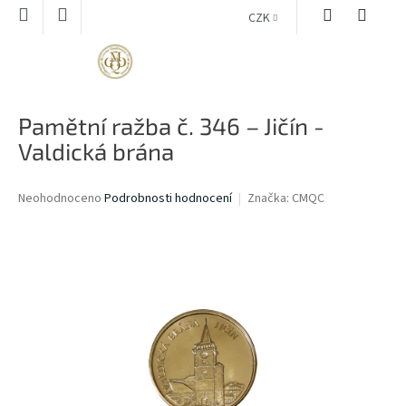
Přejít
CZK
na
obsah
NÁKUPNÍ
KOŠÍK
Pamětní ražba č. 346 – Jičín -
Valdická brána
Průměrné
Neohodnoceno
Podrobnosti hodnocení
Značka:
CMQC
hodnocení
produktu
je
0,0
z
5
hvězdiček.