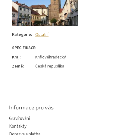
Kategorie
:
Ostatní
Kraj
:
Královéhradecký
Země
:
Česká republika
Z
á
p
a
Informace pro vás
t
í
Gravírování
Kontakty
Doprava a platba