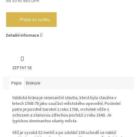
od
50 Kč
bez DPH
Měrná
cena:
Přidat do košíku
Detailní informace
ZEPTAT SE
Popis
Diskuze
Valdická brána je renesanční stavba, která byla stavěna v
letech 1568-78 jako součást městského opevnění. Poslední
patro je pozdně barokní z roku 1768, vrcholek věže s
ochozem a stanovou střechou pochází z roku 1840. Je
typickou dominantou siluety města.
Věž je vysoká 52 metrů a po zdolání 156 schodů se nabízí