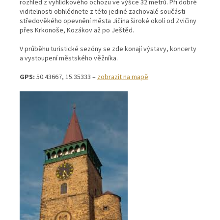
rozhled z vyhlídkového ochozu ve výšce 32 metrů. Při dobré
viditelnosti obhlédnete z této jediné zachovalé součásti
středověkého opevnění města Jičína široké okolí od Zvičiny
přes Krkonoše, Kozákov až po Ještěd.
V průběhu turistické sezóny se zde konají výstavy, koncerty
a vystoupení městského věžníka.
GPS:
50.43667, 15.35333 –
zobrazit na mapě