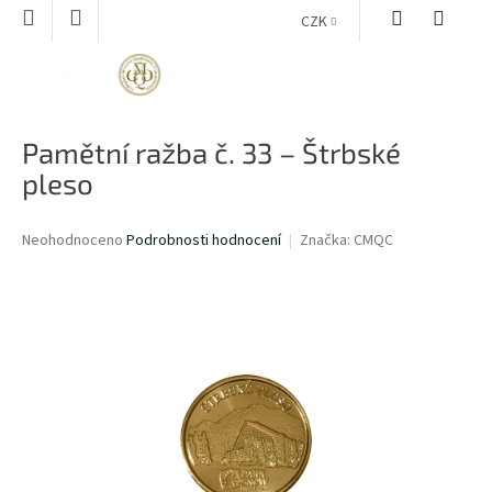
Přejít
CZK
na
obsah
NÁKUPNÍ
KOŠÍK
Pamětní ražba č. 33 – Štrbské
pleso
Průměrné
Neohodnoceno
Podrobnosti hodnocení
Značka:
CMQC
hodnocení
produktu
je
0,0
z
5
hvězdiček.