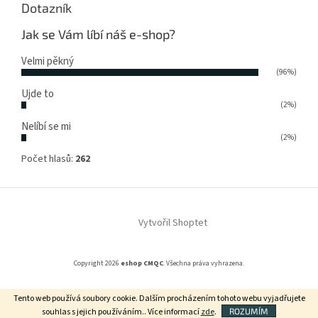
Dotazník
Jak se Vám líbí náš e-shop?
Velmi pěkný
(96%)
Ujde to
(2%)
Nelíbí se mi
(2%)
Počet hlasů:
262
Vytvořil Shoptet
Copyright 2026
eshop CMQC
. Všechna práva vyhrazena.
Tento web používá soubory cookie. Dalším procházením tohoto webu vyjadřujete
Grafický návrh vytvořil a na Shoptet implementoval
Tomáš Hlad
&
souhlas s jejich používáním.. Více informací
zde
.
ROZUMÍM
Shopteťák.cz