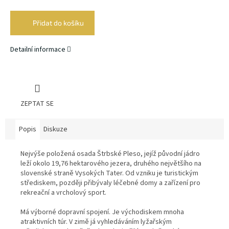
Měrná
cena:
Přidat do košíku
Detailní informace
ZEPTAT SE
Popis
Diskuze
Nejvýše položená osada Štrbské Pleso, jejíž původní jádro
leží okolo 19,76 hektarového jezera, druhého největšího na
slovenské straně Vysokých Tater. Od vzniku je turistickým
střediskem, později přibývaly léčebné domy a zařízení pro
rekreační a vrcholový sport.
Má výborné dopravní spojení. Je východiskem mnoha
atraktivních túr. V zimě já vyhledáváním lyžařským