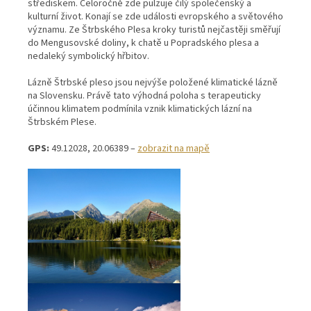
střediskem. Celoročně zde pulzuje čilý společenský a
kulturní život. Konají se zde události evropského a světového
významu. Ze Štrbského Plesa kroky turistů nejčastěji směřují
do Mengusovské doliny, k chatě u Popradského plesa a
nedaleký symbolický hřbitov.
Lázně Štrbské pleso jsou nejvýše položené klimatické lázně
na Slovensku. Právě tato výhodná poloha s terapeuticky
účinnou klimatem podmínila vznik klimatických lázní na
Štrbském Plese.
GPS:
49.12028, 20.06389 –
zobrazit na mapě