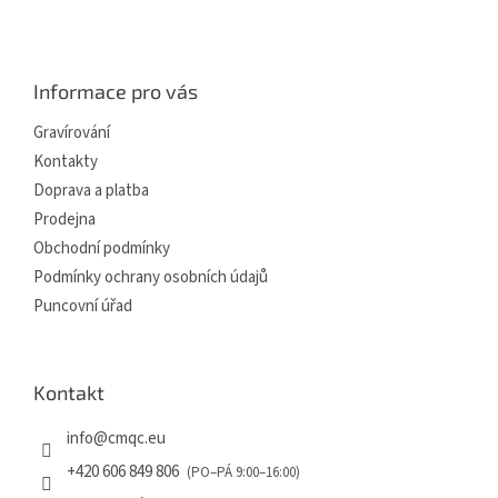
Z
á
p
a
Informace pro vás
t
í
Gravírování
Kontakty
Doprava a platba
Prodejna
Obchodní podmínky
Podmínky ochrany osobních údajů
Puncovní úřad
Kontakt
info
@
cmqc.eu
+420 606 849 806