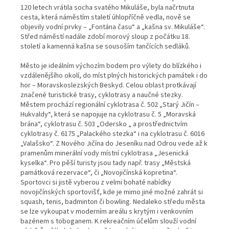
120 letech vrátila socha svatého Mikuláše, byla načrtnuta
cesta, která náměstím staletí úhlopříčně vedla, nově se
objevily vodní prvky – „Fontána času“ a „kašna sv. Mikuláše“.
Střed náměstí nadále zdobí morový sloup z počátku 18.
století a kamenná kašna se sousoším tančících sedláků.
Město je ideálním výchozím bodem pro výlety do blízkého i
vzdálenějšího okolí, do míst plných historických památek i do
hor – Moravskoslezských Beskyd. Celou oblast protkávají
značené turistické trasy, cyklotrasy a naučné stezky.
Městem prochází regionální cyklotrasa č. 502 „Starý Jičín –
Hukvaldy“, která se napojuje na cyklotrasu č. 5 „Moravská
brána“, cyklotrasu č. 503 „Odersko „ a prostřednictvím
cyklotrasy č. 6175 „Palackého stezka“ i na cyklotrasu č. 6016
„Valašsko“. Z Nového Jičína do Jeseníku nad Odrou vede až k
pramenům minerální vody místní cyklotrasa „Jesenická
kyselka“. Pro pěší turisty jsou tady např. trasy „Městská
památková rezervace“, či „Novojičínská kopretina“.
Sportovci si jistě vyberou z velmi bohaté nabídky
novojičínských sportovišť, kde je mimo jiné možné zahrát si
squash, tenis, badminton či bowling. Nedaleko středu města
se lze vykoupat v moderním areálu s krytým i venkovním
bazénem s toboganem. K rekreačním účelům slouží vodní