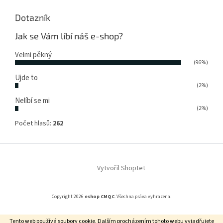
Dotazník
Jak se Vám líbí náš e-shop?
Velmi pěkný
(96%)
Ujde to
(2%)
Nelíbí se mi
(2%)
Počet hlasů:
262
Vytvořil Shoptet
Copyright 2026
eshop CMQC
. Všechna práva vyhrazena.
Tento web používá soubory cookie. Dalším procházením tohoto webu vyjadřujete