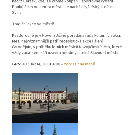
nádrž Čerťák, kde lze kromě koupání i sportovně rybařit.
Pouhé 3 km od centra města se nachází lyžařský areál na
Svinci.
Tradiční akce ve městě
Každoročně je v Novém Jičíně pořádána řada kulturních akcí.
Mezi nejvýznamnější patří recesistická akce Pálení
čarodějnic, v průběhu letních měsíců Novojičínské léto, které
vždy začátkem září uzavírá neodmyslitelná Slavnost města.
GPS:
49.594234, 18.010786 –
zobrazit na mapě