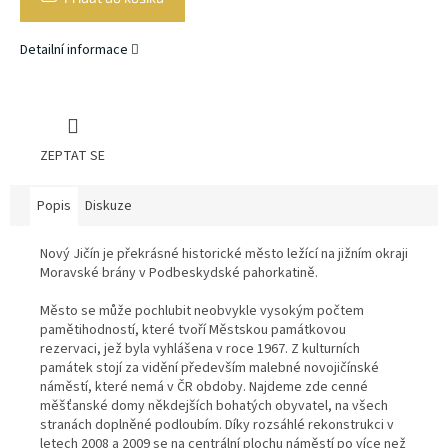
Detailní informace
ZEPTAT SE
Popis
Diskuze
Nový Jičín je překrásné historické město ležící na jižním okraji
Moravské brány v Podbeskydské pahorkatině.
Město se může pochlubit neobvykle vysokým počtem
pamětihodností, které tvoří Městskou památkovou
rezervaci, jež byla vyhlášena v roce 1967. Z kulturních
památek stojí za vidění především malebné novojičínské
náměstí, které nemá v ČR obdoby. Najdeme zde cenné
měšťanské domy někdejších bohatých obyvatel, na všech
stranách doplněné podloubím. Díky rozsáhlé rekonstrukci v
letech 2008 a 2009 se na centrální plochu náměstí po více než