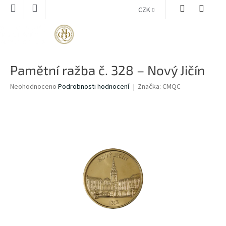
Přejít
CZK
na
obsah
NÁKUPNÍ
KOŠÍK
Pamětní ražba č. 328 – Nový Jičín
Průměrné
Neohodnoceno
Podrobnosti hodnocení
Značka:
CMQC
hodnocení
produktu
je
0,0
z
5
hvězdiček.