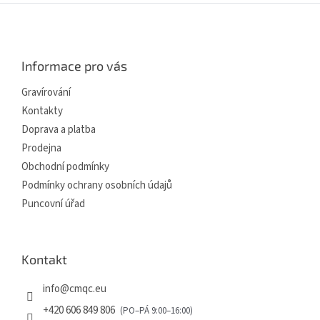
Z
á
p
a
Informace pro vás
t
í
Gravírování
Kontakty
Doprava a platba
Prodejna
Obchodní podmínky
Podmínky ochrany osobních údajů
Puncovní úřad
Kontakt
info
@
cmqc.eu
+420 606 849 806