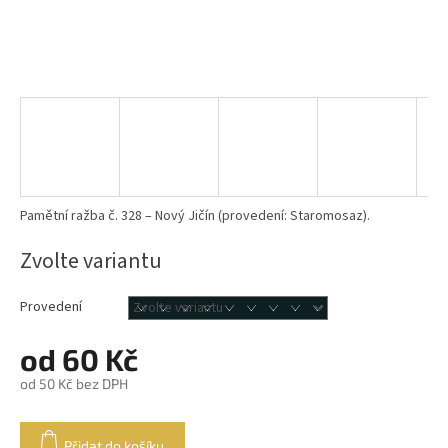
Pamětní ražba č. 328 – Nový Jičín (provedení: Staromosaz).
Zvolte variantu
Provedení
od
60 Kč
od
50 Kč
bez DPH
Měrná
cena:
Přidat do košíku