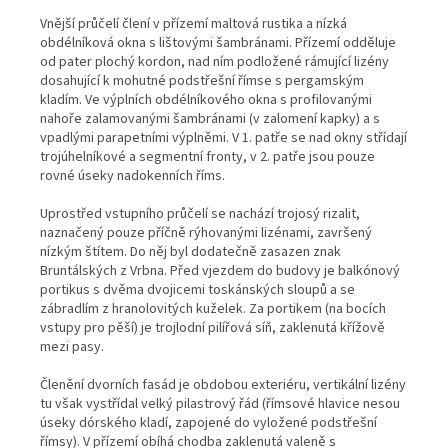
Vnější průčelí člení v přízemí maltová rustika a nízká
obdélníková okna s lištovými šambránami. Přízemí odděluje
od pater plochý kordon, nad ním podložené rámující lizény
dosahující k mohutné podstřešní římse s pergamským
kladím. Ve výplních obdélníkového okna s profilovanými
nahoře zalamovanými šambránami (v zalomení kapky) a s
vpadlými parapetními výplněmi. V 1. patře se nad okny střídají
trojúhelníkové a segmentní fronty, v 2. patře jsou pouze
rovné úseky nadokenních říms.
Uprostřed vstupního průčelí se nachází trojosý rizalit,
naznačený pouze příčně rýhovanými lizénami, završený
nízkým štítem. Do něj byl dodatečně zasazen znak
Bruntálských z Vrbna. Před vjezdem do budovy je balkónový
portikus s dvěma dvojicemi toskánských sloupů a se
zábradlím z hranolovitých kuželek. Za portikem (na bocích
vstupy pro pěší) je trojlodní pilířová síň, zaklenutá křížově
mezi pasy.
Členění dvorních fasád je obdobou exteriéru, vertikální lizény
tu však vystřídal velký pilastrový řád (římsové hlavice nesou
úseky dórského kladí, zapojené do vyložené podstřešní
římsy). V přízemí obíhá chodba zaklenutá valeně s