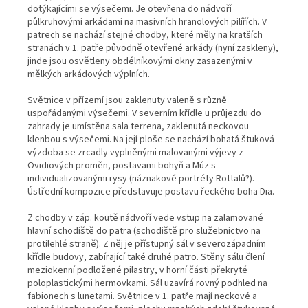
dotýkajícími se výsečemi. Je otevřena do nádvoří
půlkruhovými arkádami na masivních hranolových pilířích. V
patrech se nachází stejné chodby, které měly na kratších
stranách v 1. patře původně otevřené arkády (nyní zaskleny),
jinde jsou osvětleny obdélníkovými okny zasazenými v
mělkých arkádových výplních.
Světnice v přízemí jsou zaklenuty valeně s různě
uspořádanými výsečemi. V severním křídle u průjezdu do
zahrady je umístěna sala terrena, zaklenutá neckovou
klenbou s výsečemi. Na její ploše se nachází bohatá štuková
výzdoba se zrcadly vyplněnými malovanými výjevy z
Ovidiových proměn, postavami bohyň a Múz s
individualizovanými rysy (náznakové portréty Rottalů?).
Ústřední kompozice představuje postavu řeckého boha Dia.
Z chodby v záp. koutě nádvoří vede vstup na zalamované
hlavní schodiště do patra (schodiště pro služebnictvo na
protilehlé straně). Z něj je přístupný sál v severozápadním
křídle budovy, zabírající také druhé patro. Stěny sálu člení
meziokenní podložené pilastry, v horní části překryté
poloplastickými hermovkami. Sál uzavírá rovný podhled na
fabionech s lunetami. Světnice v 1. patře mají neckové a