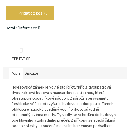
Měrná
cena:
Přidat do košíku
Detailní informace
ZEPTAT SE
Popis
Diskuze
Holešovský zámek je volně stojící čtyřkřídlá dvoupatrová
dvoutraktová budova s mansardovou střechou, která
obestupuje obdélníkové nádvoří. Z nároží jsou vysunuty
šestiboké věžice převyšující budovu o jedno patro. Zámek
obklopuje hluboký vyzděný vodní příkop, původně
překlenutý dvěma mosty. Ty vedly ke vchodům do budovy v
ose hlavního a zahradního průčelí. Z příkopu se zvedá šikmá
podnož stavby ukončená masivním kamenným podvalkem.