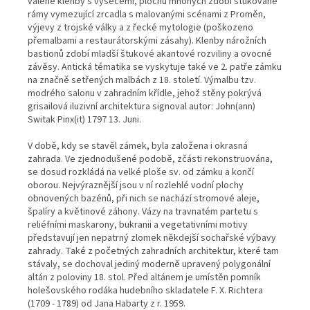
valené klenby s výsečemi, plochu mnohých zdobí štukované
rámy vymezující zrcadla s malovanými scénami z Proměn,
výjevy z trojské války a z řecké mytologie (poškozeno
přemalbami a restaurátorskými zásahy). Klenby nárožních
bastionů zdobí mladší štukové akantové rozviliny a ovocné
závěsy. Antická tématika se vyskytuje také ve 2. patře zámku
na značně setřených malbách z 18. století. Výmalbu tzv.
modrého salonu v zahradním křídle, jehož stěny pokrývá
grisailová iluzivní architektura signoval autor: John(ann)
Switak Pinx(it) 1797 13. Juni.
V době, kdy se stavěl zámek, byla založena i okrasná
zahrada. Ve zjednodušené podobě, zčásti rekonstruována,
se dosud rozkládá na velké ploše sv. od zámku a končí
oborou. Nejvýraznější jsou v ní rozlehlé vodní plochy
obnovených bazénů, při nich se nachází stromové aleje,
špalíry a květinové záhony. Vázy na travnatém partetu s
reliéfními maskarony, bukranii a vegetativními motivy
představují jen nepatrný zlomek někdejší sochařské výbavy
zahrady. Také z početných zahradních architektur, které tam
stávaly, se dochoval jediný moderně upravený polygonální
altán z poloviny 18. stol. Před altánem je umístěn pomník
holešovského rodáka hudebního skladatele F. X. Richtera
(1709 - 1789) od Jana Habarty z r. 1959.