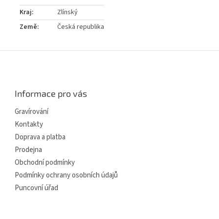
Kraj
:
Zlínský
Země
:
Česká republika
Z
á
p
a
Informace pro vás
t
í
Gravírování
Kontakty
Doprava a platba
Prodejna
Obchodní podmínky
Podmínky ochrany osobních údajů
Puncovní úřad