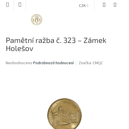
Přejít
CZK
na
obsah
NÁKUPNÍ
KOŠÍK
Pamětní ražba č. 323 – Zámek
Holešov
Průměrné
Neohodnoceno
Podrobnosti hodnocení
Značka:
CMQC
hodnocení
produktu
je
0,0
z
5
hvězdiček.