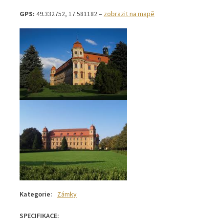
GPS:
49.332752, 17.581182 –
zobrazit na mapě
Kategorie
:
Zámky