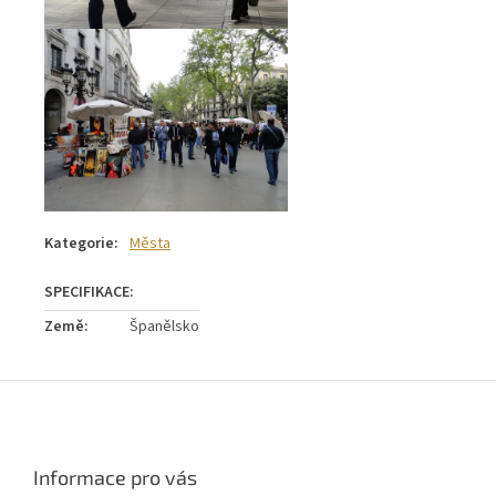
Kategorie
:
Města
Země
:
Španělsko
Z
á
p
a
Informace pro vás
t