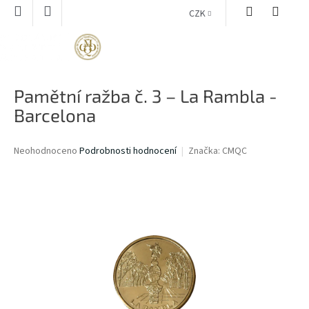
Přejít
CZK
na
obsah
NÁKUPNÍ
KOŠÍK
Pamětní ražba č. 3 – La Rambla -
Barcelona
Průměrné
Neohodnoceno
Podrobnosti hodnocení
Značka:
CMQC
hodnocení
produktu
je
0,0
z
5
hvězdiček.