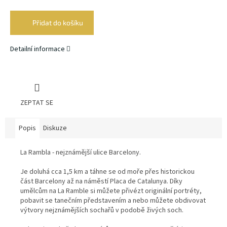
Měrná
cena:
Přidat do košíku
Detailní informace
ZEPTAT SE
Popis
Diskuze
La Rambla - nejznámější ulice Barcelony.
Je doluhá cca 1,5 km a táhne se od moře přes historickou
část Barcelony až na náměstí Placa de Catalunya. Díky
umělcům na La Ramble si můžete přivézt originální portréty,
pobavit se tanečním představením a nebo můžete obdivovat
výtvory nejznámějších sochařů v podobě živých soch.