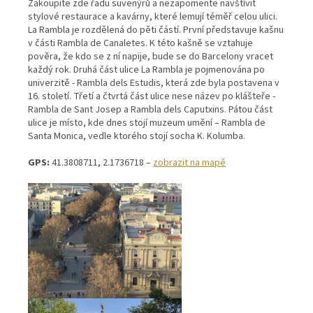
Zakoupite zde řadu suvenýrů a nezapomente navštívit
stylové restaurace a kavárny, které lemují téměř celou ulici.
La Rambla je rozdělená do pěti částí. První představuje kašnu
v části Rambla de Canaletes. K této kašně se vztahuje
pověra, že kdo se z ní napije, bude se do Barcelony vracet
každý rok. Druhá část ulice La Rambla je pojmenována po
univerzitě - Rambla dels Estudis, která zde byla postavena v
16. století. Třetí a čtvrtá část ulice nese název po klášteře -
Rambla de Sant Josep a Rambla dels Caputxins. Pátou část
ulice je místo, kde dnes stojí muzeum umění – Rambla de
Santa Monica, vedle ktorého stojí socha K. Kolumba.
GPS:
41.3808711, 2.1736718 –
zobrazit na mapě