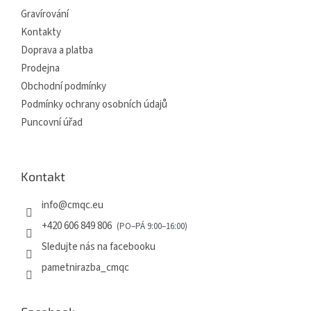
í
Gravírování
Kontakty
Doprava a platba
Prodejna
Obchodní podmínky
Podmínky ochrany osobních údajů
Puncovní úřad
Kontakt
info
@
cmqc.eu
+420 606 849 806
Sledujte nás na facebooku
pametnirazba_cmqc