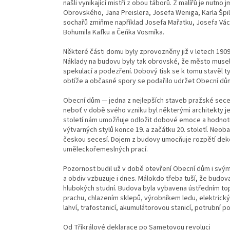
našli vynikající mistři z obou táborů. Z malířů je nut
Obrovského, Jana Preislera, Josefa Weniga, Karla Špil
sochařů zmiňme například Josefa Mařatku, Josefa Václ
Bohumila Kafku a Čeňka Vosmíka.
Některé části domu byly zprovozněny již v letech 1909
Náklady na budovu byly tak obrovské, že město musel
spekulací a podezření. Dobový tisk se k tomu stavěl t
obtíže a občasné spory se podařilo udržet Obecní dů
Obecní dům — jedna z nejlepších staveb pražské secese
neboť v době svého vzniku byl některými architekty 
století nám umožňuje odložit dobové emoce a hodnotit
výtvarných stylů konce 19. a začátku 20. století. Neoba
českou secesí. Dojem z budovy umocňuje rozpětí dekora
uměleckořemeslných prací.
Pozornost budil už v době otevření Obecní dům i svý
a obdiv vzbuzuje i dnes. Málokdo třeba tuší, že bud
hlubokých studní. Budova byla vybavena ústředním t
prachu, chlazením sklepů, výrobníkem ledu, elektrický
lahví, trafostanicí, akumulátorovou stanicí, potrubní p
Od Tříkrálové deklarace po Sametovou revoluci