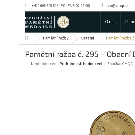
Přejít
+420 606 849 806
info@cmqc.eu
na
obsah
O nás
Pamě
Domů
Pamětní ražby
Ostatní
Pamětní ražba č
Pamětní ražba č. 295 – Obecní
Průměrné
Neohodnoceno
Podrobnosti hodnocení
Značka:
CMQC
hodnocení
produktu
je
0,0
z
5
hvězdiček.