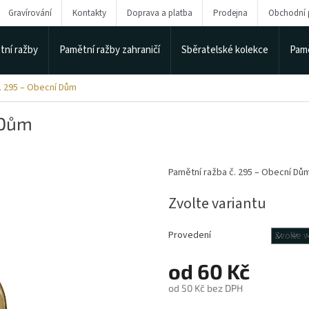
Gravírování
Kontakty
Doprava a platba
Prodejna
Obchodní
tní ražby
Pamětní ražby zahraničí
Sběratelské kolekce
Pamě
. 295 – Obecní Dům
 Dům
Pamětní ražba č. 295 – Obecní Dů
Zvolte variantu
Provedení
od
60 Kč
od
50 Kč
bez DPH
Měrná