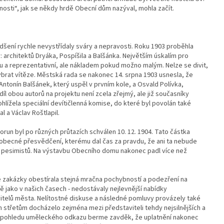
osti“, jak se někdy hrdě Obecní dům nazýval, mohla začít.
ení rychle nevystřídaly sváry a nepravosti. Roku 1903 proběhla
: architektů Dryáka, Pospíšila a Balšánka. Největším úskalím pro
u a reprezentativní, ale nákladem pokud možno malým. Nelze se divit,
ybrat vítěze. Městská rada se nakonec 14. srpna 1903 usnesla, že
ntonín Balšánek, který uspěl v prvním kole, a Osvald Polívka,
l obou autorů na projektu není zcela zřejmý, ale již současníky
hlížela speciální devítičlenná komise, do které byl povolán také
al a Václav Roštlapil.
 korun byl po různých průtazích schválen 10. 12. 1904. Tato částka
 obecné přesvědčení, kterému dal čas za pravdu, že ani ta nebude
h pesimistů. Na výstavbu Obecního domu nakonec padl více než
 zakázky obestírala stejná mračna pochybností a podezření na
ně jako v našich časech - nedostávaly nejlevnější nabídky
vitelů města. Nelítostné diskuse a následné pomluvy provázely také
 střetům docházelo zejména mezi představiteli tehdy nejsilnějších a
 Z pohledu uměleckého odkazu berme zavděk, že uplatnění nakonec