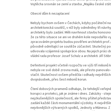
Vojtěcha srovnán se zemí a stavba „Majáku české státn
Obecní dům k nezaplacení
Nebyly bychom ovšem v Čechách, kdyby počáteční nadš
architektonická soutěž, v níž byly odměněny tři návrhy
architekty bylo zadání. Měli navrhnout stavbu honosno
že za této situace se ani ve druhém kole nepodařilo v
zpracováním projektu budou pověřeni architekti prof. A
původně odmítající se soutěže zúčastnit. Skutečný podí
udivovala vzájemná spolupráce obou. Na jejich práci do
vládní rada profesor Josef Schulz a architekti Jiří Stibr
Definitivní projekt včetně rozpočtu ve výši tří milionů
nebyla ve své době zrovna malá, ale přesto panovalo
stačit. Skutečnost ovšem předčila i odhady největšíc
dvojnásobek, přes šest milionů korun.
Čtení dobových pramenů odhaluje, že tehdejší veřejné
korupci a protekci, jak je známe i dnes. Zakázky - stej
nejzkušenějších společností, ale firmy přátel předsta
zadání každé části monumentální výzdoby. K největším
nejvlivnějších výtvarných spolků, Jednoty a Mánesu.