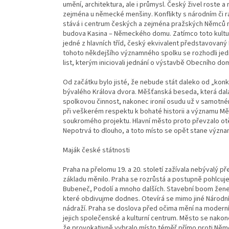
umění, architektura, ale i průmysl. Český živel roste
zejména u německé menšiny. Konflikty s národním či 
stává i centrum českých a zejména pražských Němců 
budova Kasina – Německého domu. Zatímco toto kultur
jedné z hlavních tříd, český ekvivalent představovaný
tohoto někdejšího významného spolku se rozhodli jedna
list, kterým iniciovali jednání o výstavbě Obecního do
Od začátku bylo jisté, že nebude stát daleko od „ko
bývalého Králova dvora. Měšťanská beseda, která dala
spolkovou činnost, nakonec ironií osudu už v samotném 
při veškerém respektu k bohaté historii a významu M
soukromého projektu. Hlavní město proto převzalo ot
Nepotrvá to dlouho, a toto místo se opět stane význa
Maják české státnosti
Praha na přelomu 19. a 20. století zažívala nebývalý př
základu měnilo. Praha se rozrůstá a postupně pohlcuje 
Bubeneč, Podolí a mnoho dalších. Stavební boom žene 
které obdivujme dodnes. Otevírá se mimo jiné Národní
nádraží. Praha se doslova před očima mění na modern
jejich společenské a kulturní centrum. Město se nakon
že provokativně vybralo místo téměř přímo proti Něm