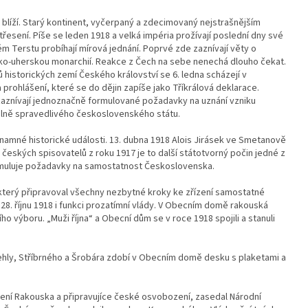
 blíží. Starý kontinent, vyčerpaný a zdecimovaný nejstrašnějším
řesení. Píše se leden 1918 a velká impéria prožívají poslední dny své
kém Terstu probíhají mírová jednání. Poprvé zde zaznívají věty o
ko-uherskou monarchií. Reakce z Čech na sebe nenechá dlouho čekat.
historických zemí Českého království se 6. ledna scházejí v
prohlášení, které se do dějin zapíše jako Tříkrálová deklarace.
 zaznívají jednoznačně formulované požadavky na uznání vzniku
lně spravedlivého československého státu.
namné historické události. 13. dubna 1918 Alois Jirásek ve Smetanově
 českých spisovatelů z roku 1917 je to další státotvorný počin jedné z
rmuluje požadavky na samostatnost Československa.
který připravoval všechny nezbytné kroky ke zřízení samostatné
 28. říjnu 1918 i funkci prozatímní vlády. V Obecním domě rakouská
o výboru. „Muži října“ a Obecní dům se v roce 1918 spojili a stanuli
vehly, Stříbrného a Šrobára zdobí v Obecním domě desku s plaketami a
cení Rakouska a připravujíce české osvobození, zasedal Národní