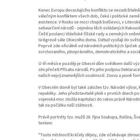
Konec Evropu devastujícího konfliktu se nezadržitelně
válečným konfliktem všech dob, čeká i politické zemět
existence. V Rusku se moci chopili bolševici, v Litevs
sebeurčení národů - zejména těch ovládaných Rakous
Čeští poslanci Vídeňské říšské rady a zemských sněmů 
Grégrově sále Obecního domu. Odtud vysílají do světa 
Poprvé zde oficiálně od národních politických špiček
svrchovaného, plnoprávného, demokratického a sociá
O tři měsíce později je Obecní dům svědkem další výz
síni přečetl Přísahu národů. Po jeho podpisu Deklarace
našich nejvýznamnějších osobností. Znovu a jasně fo
V Obecním domě byl také založen tzv. Národní výbor, 
republiky. Jeho představitelé plnili v prvních dnech po
vojenská moc složila kapitulaci do rukou právě Národníh
tak na počátku naší státnosti.
Právě portréty tzv. mužů 28. října Soukupa, Rašína, Š
textem:
"Touto místností kráčely dějiny, zde očekávaje zhrou