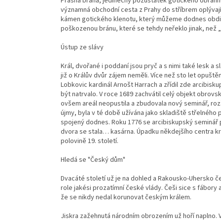
Prašná brána, jedinečný pozůstatek gotického obran
významná obchodní cesta z Prahy do stříbrem oplývající
kámen gotického klenotu, který můžeme dodnes obdivo
poškozenou bránu, které se tehdy neřeklo jinak, než 
Ústup ze slávy
Král, dvořané i poddaní jsou pryč a s nimi také lesk a 
již o Králův dvůr zájem neměli. Více než sto let opušt
Lobkovic kardinál Arnošt Harrach a zřídil zde arcibisku
být natrvalo. V roce 1689 zachvátil celý objekt obrovs
ovšem areál neopustila a zbudovala nový seminář, rozš
újmy, byla v té době užívána jako skladiště střelného pr
spojený dodnes. Roku 1776 se arcibiskupský seminář 
dvora se stala… kasárna. Úpadku někdejšího centra krá
polovině 19. století.
Hledá se "Český dům"
Dvacáté století už je na dohled a Rakousko-Uhersko čelí 
role jakési prozatímní české vlády. Češi sice s fábory 
že se nikdy nedal korunovat českým králem.
Jiskra zažehnutá národním obrozením už hoří naplno. Vz