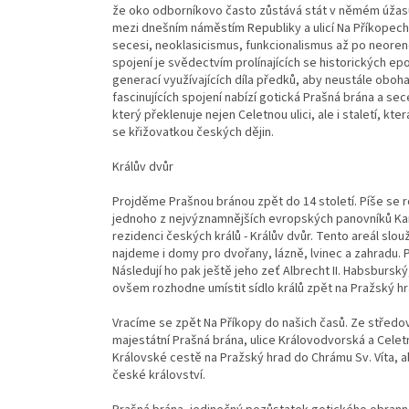
že oko odborníkovo často zůstává stát v němém úžas
mezi dnešním náměstím Republiky a ulicí Na Příkopech
secesi, neoklasicismus, funkcionalismus až po neoren
spojení je svědectvím prolínajících se historických ep
generací využívajících díla předků, aby neustále obo
fascinujících spojení nabízí gotická Prašná brána a s
který překlenuje nejen Celetnou ulici, ale i staletí, kt
se křižovatkou českých dějin.
Králův dvůr
Projděme Prašnou bránou zpět do 14 století. Píše se r
jednoho z nejvýznamnějších evropských panovníků Ka
rezidenci českých králů - Králův dvůr. Tento areál slo
najdeme i domy pro dvořany, lázně, lvinec a zahradu. 
Následují ho pak ještě jeho zeť Albrecht II. Habsburský
ovšem rozhodne umístit sídlo králů zpět na Pražský hr
Vracíme se zpět Na Příkopy do našich časů. Ze středo
majestátní Prašná brána, ulice Královodvorská a Cele
Královské cestě na Pražský hrad do Chrámu Sv. Víta, 
české království.