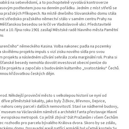
 a nabírá na sebevědomí, a to pochopitelně vyvolává kontroverze
rasovým podtextem jsou na denním pořádku. Jedním z míst střetů se
na pražských Příkopech. Na místě dnešního Slovanského domu stála
ní středisko pražského němectví stálo v samém centru Prahy na
 Měšťanskou besedou se krčil ve Vladislavově ulici. Představitelé
t a 10. října roku 1901 zasílají Městské radě hlavního města Pamětní
mu.
nkurenčního“ německého Kasina. Volba nakonec padla na pozemky
 skvělému projektu impuls s vizí zisku nového sídla pro svou
projektu a následném užívání sehrála zcela marginální roli. Praha si
ěšťanské besedy nemohla dovolit investovat obecní peníze do
ěže projektu a započalo s budováním kulturního „svatostánku“ Čechů.
mnou křižovatkou českých dějin.
erod. Někdejší provinční město s velkolepou historií se nyní od
dříve příměstské lokality, jako byly Žižkov, Břevnov, Dejvice,
nahoru ceny parcel i dalších nemovitostí. Staví se nádherné budovy,
 museum na Václavském náměstí a architekt Fanta přestavuje Hlavní
í evropskou metropoli. Co ještě zbývá? Dát Pražanům i všem Čechům
ec rozhodlo pro parcelu bývalého Králova dvora. Skoro by se zdálo,
eckému domu. Dosavadní areál patřící armádě byl včetně kostela Sv.