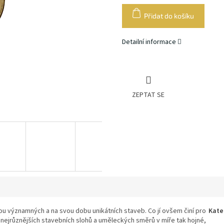
cena:
Přidat do košíku
Detailní informace
ZEPTAT SE
dou významných a na svou dobu unikátních staveb. Co jí ovšem činí pro
Kate
í nejrůznějších stavebních slohů a uměleckých směrů v míře tak hojné,