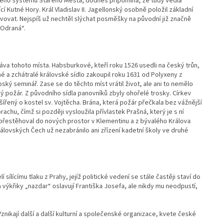
ného systému Starého Města, dodnes připomíná, že tudy vedla
 Kutné Hory. Král Vladislav II. Jagellonský osobně položil základní
vat. Nejspíš už nechtěl slýchat posměšky na původní již značně
„Odraná“.
sláva tohoto místa. Habsburkové, kteří roku 1526 usedli na český trůn,
ěné a zchátralé královské sídlo zakoupil roku 1631 od Polyxeny z
pský seminář. Zase se do těchto míst vrátil život, ale ani to nemělo
ký požár. Z původního sídla panovníků zbyly ohořelé trosky. Církev
ířený o kostel sv. Vojtěcha. Brána, která požár přečkala bez vážnější
achu, čímž si později vysloužila přívlastek Prašná, který je s ní
přestěhoval do nových prostor v Klementinu a z bývalého Králova
lovských Čech už nezabránilo ani zřízení kadetní školy ve druhé
sílícímu tlaku z Prahy, jejíž politické vedení se stále častěji staví do
a výkřiky „nazdar“ oslavují Františka Josefa, ale nikdy mu neodpustí,
nikají další a další kulturní a společenské organizace, kvete české