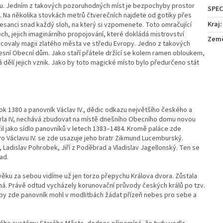
u. Jedním z takových pozoruhodných míst je bezpochyby prostor
. Na několika stovkách metrů čtverečních najdete od gotiky přes
Kraj
:
esanci snad každý sloh, na který si vzpomenete. Toto omračující
och, jejich imaginárního propojování, které dokládá mistrovství
Zem
hacovaly magii zlatého města ve středu Evropy. Jedno z takových
ecesní Obecní dům. Jako staří přátele držící se kolem ramen obloukem,
erá dělí jejich vznik. Jako by toto magické místo bylo předurčeno stát
ok 1380 a panovník Václav IV., dědic odkazu největšího českého a
rla IV, nechává zbudovat na místě dnešního Obecního domu novou
užil jako sídlo panovníků v letech 1383–1484. Kromě paláce zde
Po Václavu IV. se zde usazuje jeho bratr Zikmund Lucemburský.
, Ladislav Pohrobek, Jiří z Poděbrad a Vladislav Jagellonský. Ten se
ad.
věku za sebou vidíme už jen torzo přepychu Králova dvora. Zůstala
tná. Právě odtud vycházely korunovační průvody českých králů po tzv.
aby zde panovník mohl v modlitbách žádat přízeň nebes pro sebe a