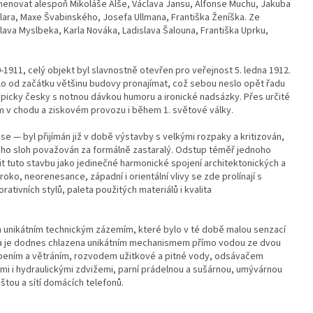
no jmenovat alespoň Mikoláše Alše, Václava Jansu, Alfonse Muchu, Jakuba
lara, Maxe Švabinského, Josefa Ullmana, Františka Ženíška. Ze
ava Myslbeka, Karla Nováka, Ladislava Šalouna, Františka Uprku,
-1911, celý objekt byl slavnostně otevřen pro veřejnost 5. ledna 1912.
o od začátku většinu budovy pronajímat, což sebou neslo opět řadu
ypicky česky s notnou dávkou humoru a ironické nadsázky. Přes určité
m v chodu a ziskovém provozu i během 1. světové války.
 — byl přijímán již v době výstavby s velkými rozpaky a kritizován,
jeho sloh považován za formálně zastaralý. Odstup téměř jednoho
 tuto stavbu jako jedinečné harmonické spojení architektonických a
roko, neorenesance, západní i orientální vlivy se zde prolínají s
tivních stylů, paleta použitých materiálů i kvalita
m unikátním technickým zázemím, které bylo v té době malou senzací
ova je dodnes chlazena unikátním mechanismem přímo vodou ze dvou
opením a větráním, rozvodem užitkové a pitné vody, odsávačem
mi i hydraulickými zdvižemi, parní prádelnou a sušárnou, umývárnou
oštou a sítí domácích telefonů.