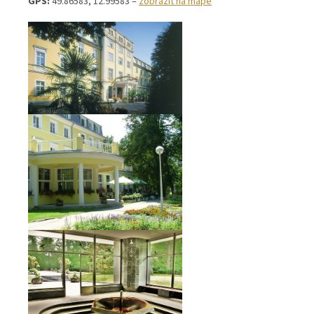
GPS:
49.86583, 12.99583 –
zobrazit na mapě