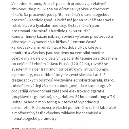
Vzhledem k tomu, že naši pacienti představují relativně
rizikovou skupinu, klade se důraz na vysokou odbornost
lékařů. Na pracovišti jsou přítomni lékaři s kardiologickou
atestací – kardiologové, z nichž má jeden rovněž atestaci z
rehabilitace a fyzikální medicíny. Ostatní lékaři jsou
atestovaní internisté s kardiologickou erudicí.
Konstantinovy Lázně nabízejí rovněž výtečné prostorové a
přístrojové vybavení : 5-ti lůžkové Centrum časné
kardiovaskulární rehabilitace (obdoba JIPu), kde je 5
monitorů a všechny jsou svedeny na centrální monitor
ošetřovny a dále pro dalších 5 pacientů telemetrii s dosahem
po celém léčebném ústavu Prusík (120 lůžek), rovněž se
svedením na centrální monitor ošetřovny, infúzní pumpy,
injektomaty, dva defibrilátory se zevní stimulací atd.. Z
diagnostických přístrojů využíváme echokardiografii, kterou
rutinně provádějí všichni kardiologové, dále kardiologové
provádějí vyhodnocení zátěžové elektrokardiogrrafie
(bicyklové ergometrie), ekg. Holteru 24 hod monitoring a TK
Holter 24 hodin monitoring a internisté vyhodnocují
spirometrii. K dispozici je vlastní poměrně rozsáhlá laboratoř
s možností vyšetřit všechny základní biochemické a
hematologické parametry.