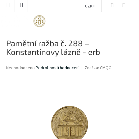
Přejít
CZK
na
obsah
NÁKUPNÍ
KOŠÍK
Pamětní ražba č. 288 –
Konstantinovy lázně - erb
Průměrné
Neohodnoceno
Podrobnosti hodnocení
Značka:
CMQC
hodnocení
produktu
je
0,0
z
5
hvězdiček.