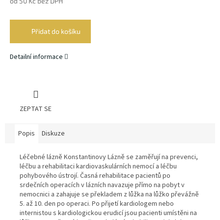
od
50 Kč
bez DPH
Měrná
cena:
Přidat do košíku
Detailní informace
ZEPTAT SE
Popis
Diskuze
Léčebné lázně Konstantinovy Lázně se zaměřují na prevenci,
léčbu a rehabilitaci kardiovaskulárních nemocí a léčbu
pohybového ústrojí. Časná rehabilitace pacientů po
srdečních operacích v lázních navazuje přímo na pobyt v
nemocnici a zahajuje se překladem z lůžka na lůžko převážně
5. až 10. den po operaci. Po přijetí kardiologem nebo
internistou s kardiologickou erudicí jsou pacienti umístěni na