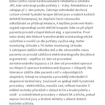
lůžka Centra časné kardiovaskulární rehabilitace (obdoba
JIP), kde setrvávají podle potřeby 1 - 4 dny. Rehabilitace se
zahajuje již 1. den pobytu. Zahrnuje individuální dechová
cvičení včetně fyzikální terapie (léčení jizev a malých kožních
defektů biolampou), ke zlepšení často váznoucího
odkašlávání se přidávají inhalace, k lepšímu prokrvení tkání i
orgánů napomáhají suché uhličité koupele. Dále se při přijetí
pacienta provádí vstupní klidové ekg. a spirometrie. První
nebo druhý den klidové transthorakální echokardiografické
vyšetření a rovněž se dle potřeby využívá ekg. Holter
monitoring 24 hodin a TK Holter monitoring 24 hodin.
S odstupem dalších několika dnů a dle zdravotního stavu
pacienta se provádí zátěžová elektrokardiografie (bicyklová
ergometrie) – nejdříve 10. den od provedení
aortokoronárního bypassu a 14. den od provedení operace
na chlopni či operace kombinované (bypass + chlopeň). Dle
tolerance zátěže dále pacienti cvičí v odpovídajících
skupinách, trénují na rotopedu a provádějí individuální či
skupinové terénní kúry. Současně se aplikují další fyziatrické
procedury - elektroléčba, masáže zad, reflexní masáže či
měkké techniky převážně v oblasti krční a hrudní páteře v
sedě - a vodoléčebné procedury v oblasti DK a břicha, pokud
nejsou čerstvé jizvy a drobné defekty v oblasti dolních
končetin a břicha.