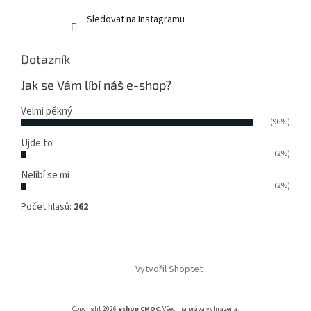
Sledovat na Instagramu
Dotazník
Jak se Vám líbí náš e-shop?
Velmi pěkný
(96%)
Ujde to
(2%)
Nelíbí se mi
(2%)
Počet hlasů:
262
Vytvořil Shoptet
Copyright 2026
eshop CMQC
. Všechna práva vyhrazena.