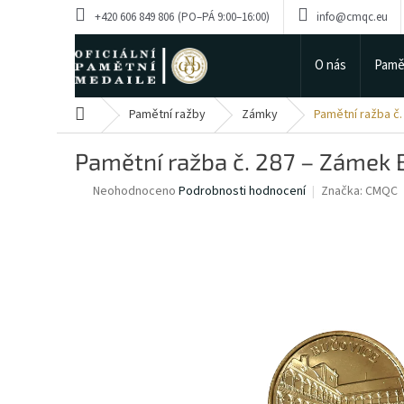
Přejít
+420 606 849 806
info@cmqc.eu
na
obsah
O nás
Pamě
Domů
Pamětní ražby
Zámky
Pamětní ražba č
Pamětní ražba č. 287 – Zámek 
Průměrné
Neohodnoceno
Podrobnosti hodnocení
Značka:
CMQC
hodnocení
produktu
je
0,0
z
5
hvězdiček.