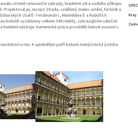
 areálu včetně renesanční zahrady, hradební zdi a vodního příkopu.
. Projektoval jej Jacopo Strada, vzdělaný znalec umění, historik a
Kraj
:
urských císařů - Ferdinanda I., Maxmiliána II. a Rudolfa II.
sou bohatě vyzdobeny celkem 540 reliéfy, zobrazujícími válečné
Zem
 a hudební nástroje. Kamenické práce prováděli Italové usazení v
tavitelství u nás. K ojedinělým patří bohatá manýristická ýzdoba