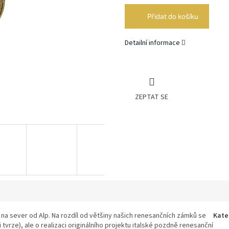
cena:
Přidat do košíku
Detailní informace
ZEPTAT SE
 na sever od Alp. Na rozdíl od většiny našich renesančních zámků se
Kate
tvrze), ale o realizaci originálního projektu italské pozdně renesanční