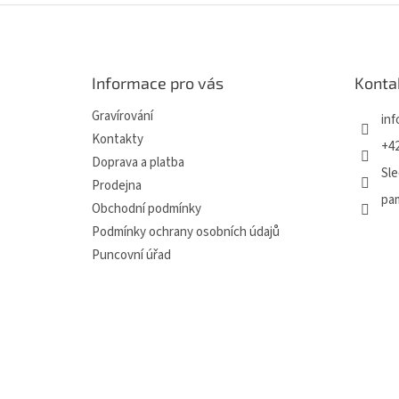
Z
á
p
a
Informace pro vás
Konta
t
í
Gravírování
inf
Kontakty
+42
Doprava a platba
Sle
Prodejna
pa
Obchodní podmínky
Podmínky ochrany osobních údajů
Puncovní úřad