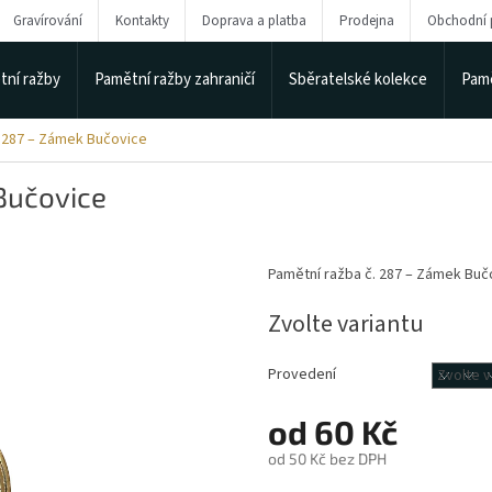
Gravírování
Kontakty
Doprava a platba
Prodejna
Obchodní
tní ražby
Pamětní ražby zahraničí
Sběratelské kolekce
Pamě
. 287 – Zámek Bučovice
Bučovice
Pamětní ražba č. 287 – Zámek Buč
Zvolte variantu
Provedení
od
60 Kč
od
50 Kč
bez DPH
Měrná