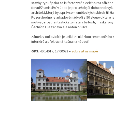
stavby typu "palazzo in fortezza" a celého rozsáhlého
Rovněž umístění v údolí je pro tehdejší dobu neobvyklé
architekt,který byl správcem uměleckých sbírek tří Habsb
Pozoruhodné je arkádové nádvoří s 90 sloupy, které j
motivy, erby, fantastická zvířata a bytosti, maskarony
Čechách Elia Canavale a Antonio Silva.
Zámek v Bučovicích je unikátní ukázkou renesančního s
interiérů a překrásná kašna na nádvoří
GPS:
49.14917, 17.00028 –
zobrazit na mapě