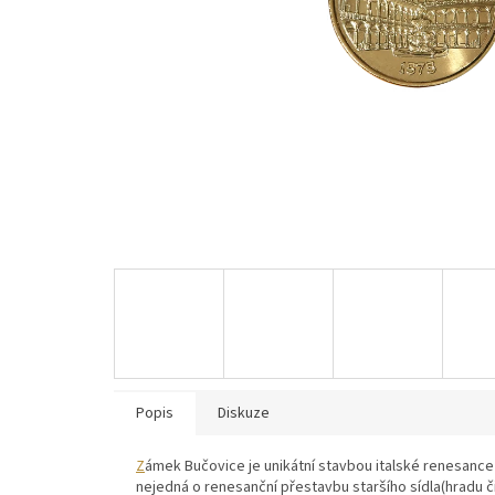
Popis
Diskuze
Z
ámek Bučovice je unikátní stavbou italské renesance
nejedná o renesanční přestavbu staršího sídla(hradu či 