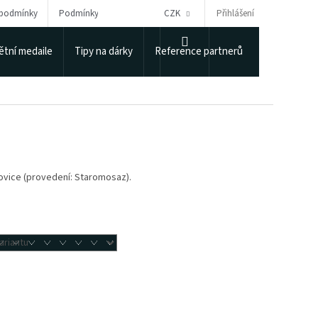
Přihlášení
 podmínky
Podmínky ochrany osobních údajů
CZK
Puncovní úřad
NÁKUPNÍ
tní medaile
Tipy na dárky
Reference partnerů
KOŠÍK
ovice (provedení: Staromosaz).