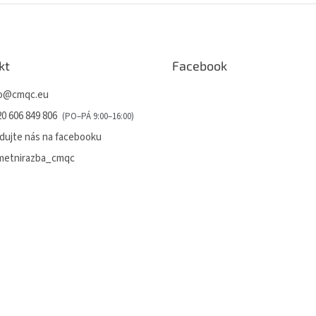
kt
Facebook
o
@
cmqc.eu
0 606 849 806
dujte nás na facebooku
metnirazba_cmqc