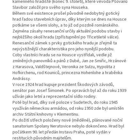
kamenného hradiště (konec 9. století), které vévoda Pšovanů
Slavibor založil pro svého syna Houseka.
Během své existence prošel původně nedobytný gotický
hrad řadou stavebních úprav, díky kterým se dnes na Housce
potkáme se všemi slohy, a to již od pozdně románského.
Zejména zásahy renesanční určily aktuální podobu stavby i
nejbližšího okolí hradu (zpřístupnění po Třicetileté válce).
Renesanční zámek s prvky gotického hradu je zřejmě ta
nejvýstižnější charakteristika pro jeho nynější podobu.
Coby vlastníci hradu se na Housce vystřídali, vedle již
zmíněných panovníků a pánů z Dubé, Jan ze Smiřic, Hrzánové
z Harasova, Valdštejnové, Veronika ze Sulzu, Hypolita z
Hofkirchenu, rod Kouniců, princezna Hohenlohe a hraběnka
Andrássy.
V roce 1924 hrad kupuje prezident Škodových závodů,
senátor pan Josef Šimonek. Po opravách byl až do roku 1939
užíván jako letní a reprezentační sídlo rodiny.
Poté byl hrad, díky své poloze v Sudetech, do roku 1945
využíván německou armádou, od roku 1950 zde byl umístěn
archiv Státní knihovny v Klementinu.
Po dožití střech položeny nové (měděné), plánované noční
sanatorium Spolany Neratovice nebylo dokončeno. Hrad byl
počátkem 90. let předán Instavu Praha, poté vydán v
restitucích původním majitelům.