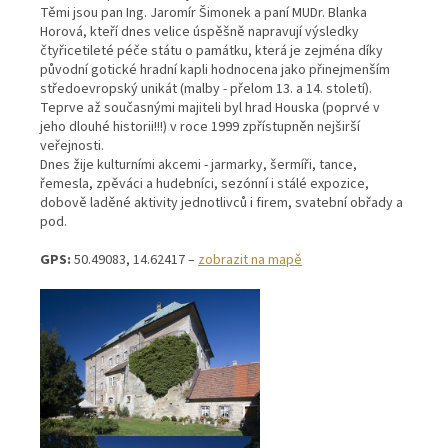
Těmi jsou pan Ing. Jaromír Šimonek a paní MUDr. Blanka
Horová, kteří dnes velice úspěšně napravují výsledky
čtyřicetileté péče státu o památku, která je zejména díky
původní gotické hradní kapli hodnocena jako přinejmenším
středoevropský unikát (malby - přelom 13. a 14. století).
Teprve až současnými majiteli byl hrad Houska (poprvé v
jeho dlouhé historii!!!) v roce 1999 zpřístupněn nejširší
veřejnosti.
Dnes žije kulturními akcemi - jarmarky, šermíři, tance,
řemesla, zpěváci a hudebníci, sezónní i stálé expozice,
dobově laděné aktivity jednotlivců i firem, svatební obřady a
pod.
GPS:
50.49083, 14.62417 –
zobrazit na mapě