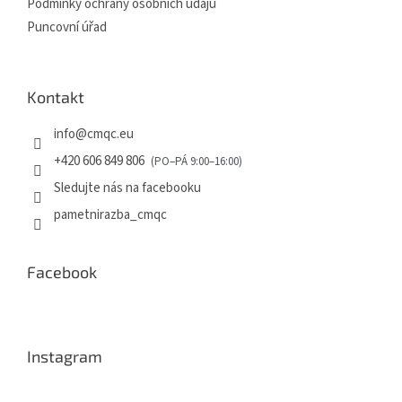
Podmínky ochrany osobních údajů
Puncovní úřad
Kontakt
info
@
cmqc.eu
+420 606 849 806
Sledujte nás na facebooku
pametnirazba_cmqc
Facebook
Instagram