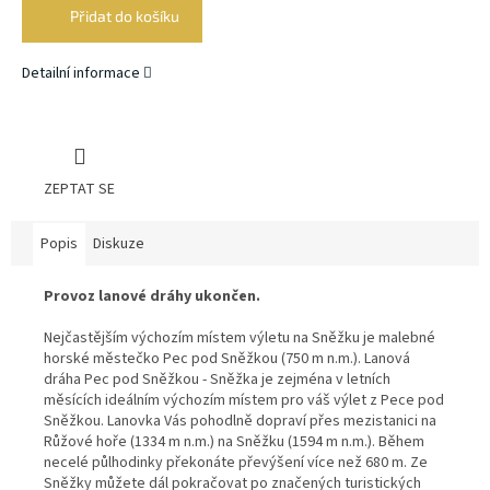
Přidat do košíku
Detailní informace
ZEPTAT SE
Popis
Diskuze
Provoz lanové dráhy ukončen.
Nejčastějším výchozím místem výletu na Sněžku je malebné
horské městečko Pec pod Sněžkou (750 m n.m.). Lanová
dráha Pec pod Sněžkou - Sněžka je zejména v letních
měsících ideálním výchozím místem pro váš výlet z Pece pod
Sněžkou. Lanovka Vás pohodlně dopraví přes mezistanici na
Růžové hoře (1334 m n.m.) na Sněžku (1594 m n.m.). Během
necelé půlhodinky překonáte převýšení více než 680 m. Ze
Sněžky můžete dál pokračovat po značených turistických