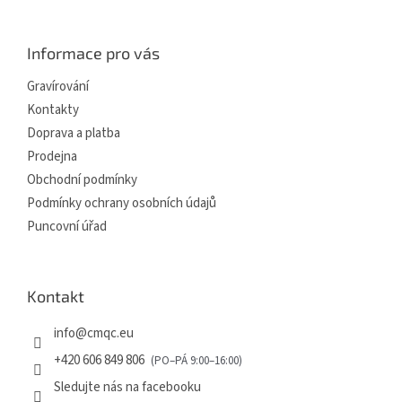
á
p
a
Informace pro vás
t
í
Gravírování
Kontakty
Doprava a platba
Prodejna
Obchodní podmínky
Podmínky ochrany osobních údajů
Puncovní úřad
Kontakt
info
@
cmqc.eu
+420 606 849 806
Sledujte nás na facebooku