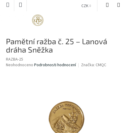
Přejít
CZK
na
obsah
NÁKUPNÍ
KOŠÍK
Pamětní ražba č. 25 – Lanová
dráha Sněžka
RAZBA-25
Průměrné
Neohodnoceno
Podrobnosti hodnocení
Značka:
CMQC
hodnocení
produktu
je
0,0
z
5
hvězdiček.